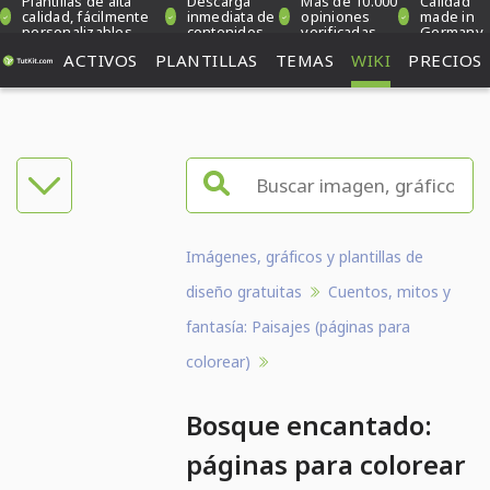
Plantillas de alta
Descarga
Más de 10.000
Calidad
calidad, fácilmente
inmediata de
opiniones
made in
personalizables
contenidos
verificadas
Germany
ACTIVOS
PLANTILLAS
TEMAS
WIKI
PRECIOS
Imágenes, gráficos y plantillas de
diseño gratuitas
Cuentos, mitos y
fantasía: Paisajes (páginas para
colorear)
Bosque encantado:
páginas para colorear