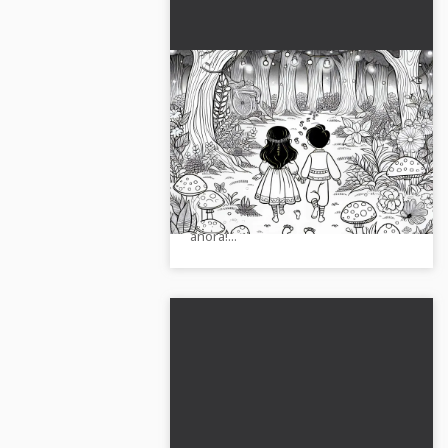
Niños siguen en el bosque
de cuentos encantados -
plantilla de colorear de
¿Te apetece una creativa plantilla
huellas curiosas gratis
para colorear? Los niños siguen
curiosos las huellas en el bosque
encantado. ¡Descárgala gratis
ahora!...