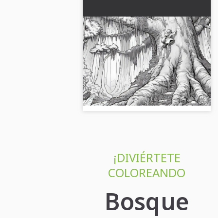
Niño trepando en el bosque
encantado de cuentos de
hadas sobre un enorme
La imagen para colorear muestra a
árbol cubierto de musgo -
un niño en el bosque de cuentos
Imagen para colorear gratis
sobre un árbol. ¡Descarga la imagen
gratuita ahora!...
¡DIVIÉRTETE
COLOREANDO
Bosque