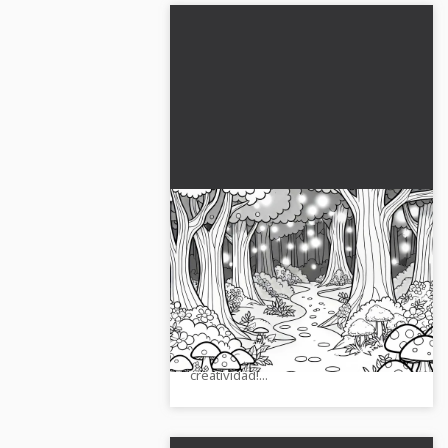
En un bosque de cuento de
hadas encantado, un
sendero atraviesa hongos y
Descubre la imagen para colorear de
árboles brillantes - Dibujo
un bosque de cuentos de hadas
para colorear gratis
encantado con hongos luminosos.
¡Descárgala ahora y desata tu
creatividad!...