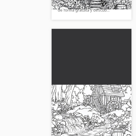
imagen de alta calidad para colorear
de forma gratuita y descub...
Molino de agua encantado
en el bosque encantado:
lámina para colorear para
Un molino de agua encantado en el
descargar (gratis)
bosque mágico te espera. Obtén la
plantilla para colorear gratuita y llena
la escena con tus colores. ¡Descarga