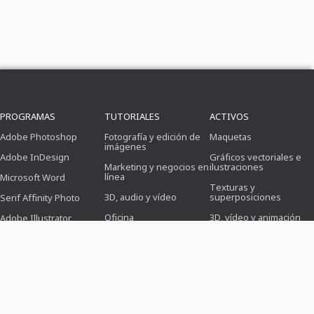
PROGRAMAS
TUTORIALES
ACTIVOS
Adobe Photoshop
Fotografía y edición de
Maquetas
imágenes
Adobe InDesign
Gráficos vectoriales e
Marketing y negocios en
ilustraciones
línea
Microsoft Word
Texturas y
3D, audio y vídeo
superposiciones
Serif Affinity Photo
Oficina
3D, vídeo y animación
Adobe Illustrator
Diseño (ilustración,
Cepillo
Adobe After Effects
maquetación e
impresión)
Preajustes
Serif Affinity Publisher
Diseño web, CMS y
Photoshop
desarrollo
Iconos
IA y tendencias