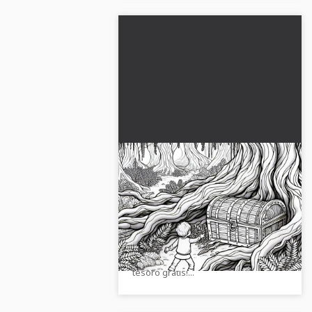
El niño descubre un
misterioso cofre del tesoro
en el bosque encantado -
Vive la aventura creativa en el
Plantilla para colorear gratis
encantado bosque de cuentos.
¡Descarga la plantilla para colorear y
descubre el misterioso cofre del
tesoro gratis!...