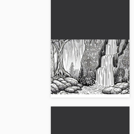
Cascada misteriosa susurra
en el bosque de cuentos
encantados - Plantilla para
¡Experimenta la misteriosa cascada
colorear gratuita
en el bosque de cuentos! Descarga
la plantilla para colorear gratuita y
dale color al juego....