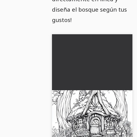
diseña el bosque según tus
gustos!
Pequeña cabaña de
duendes en el bosque
encantado: imagen para
Déjate encantar por la pequeña
colorear para descargar
cabaña de los duendes en el
(Gratis)
bosque encantado. Descarga la