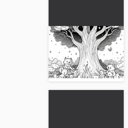
En el bosque encantado de
cuentos, se reúnen animales
alrededor de una fogata
Vive la mágica escena con animales
bajo un árbol - plantilla para
junto a la fogata. Descarga esta
colorear gratis
imagen para colorear de forma
gratuita y personalízala a tu gusto....