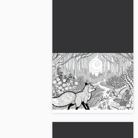
Zorro en el bosque
encantado – Dibujo para
colorear gratis
Descubre la imagen para colorear
del zorro en el bosque encantado.
¡Descarga ahora tu imagen gratuita y
participa en la actividad de colorear!...