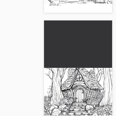
ahora!...
Bosque encantado: Dibujo
para colorear de la casa de
la bruja (Gratis)
Escena misteriosa en el bosque
encantado: una casa de brujas
espera ser pintada. ¡Descárgalo
gratis ahora y sé creativo!...