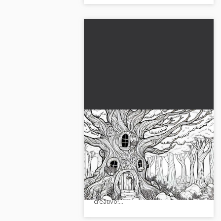
En el bosque encantado de
los cuentos de hadas hay un
árbol antiguo con puerta y
Descubre una imagen para colorear
ventanas – Plantilla para
de un árbol antiguo con puerta y
colorear gratis
ventanas en el bosque encantado.
¡Descárgalo gratis ahora y sé
creativo!...