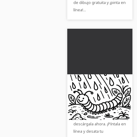
de dibujo gratuita y ¡pinta en
línea!...
Descargar gratis una
imagen para colorear
de un ciempiés bajo la
Consigue la página para
lluvia
colorear gratuita de un
ciempiés bajo la lluvia y
descárgala ahora. ¡Píntala en
línea y desata tu