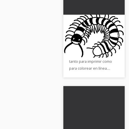
Plantilla de coloring
sencilla para ciempiés
- PDF gratis
¡Consigue la sencilla plantilla
para colorear un ciempiés!
Descárgala gratis y úsala
tanto para imprimir como
para colorear en línea....