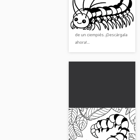
colorear de ciempiés
gratuitas
No te pierdas la oportunidad
de descargar gratis una
genial imagen para colorear
de un ciempiés. ¡Descárgala
ahora!...
Cienpiés caza
pequeña araña entre
las hojas - Dibujo para
¡Descarga gratis la