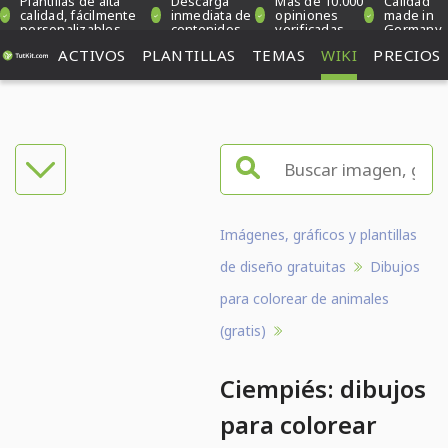
Plantillas de alta
Descarga
Más de 10.000
Calidad
calidad, fácilmente
inmediata de
opiniones
made in
personalizables
contenidos
verificadas
Germany
ACTIVOS
PLANTILLAS
TEMAS
WIKI
PRECIOS
Imágenes, gráficos y plantillas
de diseño gratuitas
Dibujos
para colorear de animales
(gratis)
Ciempiés: dibujos
para colorear