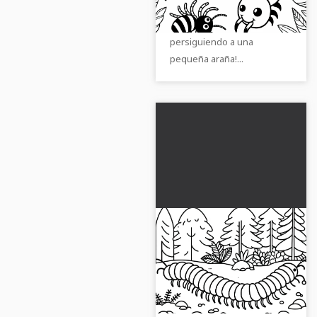
colorear gratis
emocionante imagen para
colorear de un ciempiés
persiguiendo a una
pequeña araña!...
Cienpies se arrastra
por el suelo del
bosque - Plantilla de
Colorea la serpiente de mil
color gratuita
patas en el suelo del
bosque. Descarga la plantilla