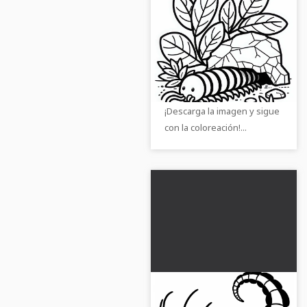
Cienpierdes se
esconde bajo la
piedra - Plantilla de
Sé creativo con nuestra
coloring gratuita
plantilla de coloración
gratuita de un ciempiés.
¡Descarga la imagen y sigue
con la coloreación!...
Imágenes para