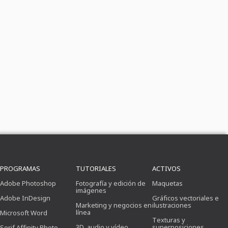
PROGRAMAS
TUTORIALES
ACTIVOS
Adobe Photoshop
Fotografía y edición de
Maquetas
imágenes
Adobe InDesign
Gráficos vectoriales e
Marketing y negocios en
ilustraciones
línea
Microsoft Word
Texturas y
3D, audio y vídeo
superposiciones
Serif Affinity Photo