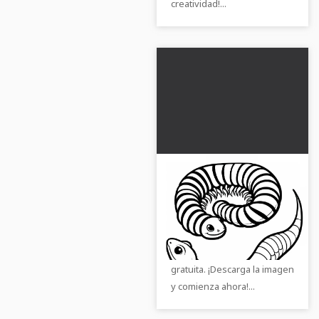
creatividad!...
El ciempiés se enrolla
protectivamente
cuando una lagartija
Encuentra al fascinante
lo descubre - Imagen
ciempiés y la lagartija en
para colorear gratis
esta imagen para colorear
gratuita. ¡Descarga la imagen
y comienza ahora!...