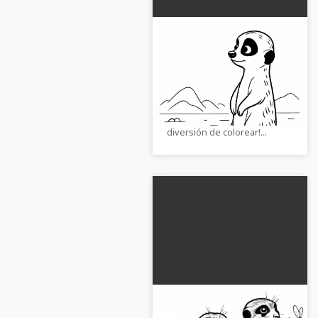
Suricata se pone de
pie y hace guardia
mirando a la distancia -
¡Consigue nuestra página
Plantilla para colorear
para colorear gratis de una
gratis
suricata y descubre la
diversión de colorear!...
Grupo de suricatos