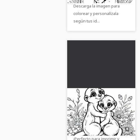
Descarga la imagen para
colorear y personalízala
según tus id...
Dos suricatas
acurrucadas - Dibujo
para colorear gratis
Consigue la hoja para
colorear gratuita con dos
suricatas y pígenla en línea.
¡Perfecto para imprimir y