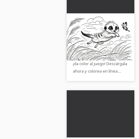
Suricata saliendo por
la sabana - dibujo para
colorear gratuito
Descarga la imagen para
colorear de un suricata en la
sabana de forma gratuita y
¡da color al juego! Descárgala
ahora y colorea en línea....