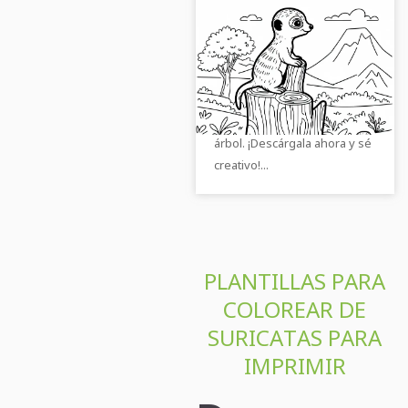
Suricatas en un tocón
de árbol - Plantilla
para colorear como
Descarga la plantilla de
descarga gratuita
dibujo gratuita de una
suricata en un tronco de
árbol. ¡Descárgala ahora y sé
creativo!...
PLANTILLAS PARA
COLOREAR DE
SURICATAS PARA
IMPRIMIR