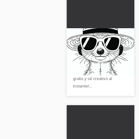
Suricata con gafas de
sol y sombrero de paja
- Plantilla para
Transforma tu tiempo libre
colorear gratis
con esta plantilla de colorear
de suricatos. ¡Descárgala
gratis y sé creativo al
instante!...