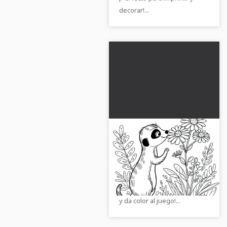
decorar!...
Suricata olivácea
huele a una flor -
Plantilla para colorear
Un encantador suricata con
gratuita para
una flor. ¡Descarga ahora la
descargar
plantilla para colorear gratuita
y da color al juego!...