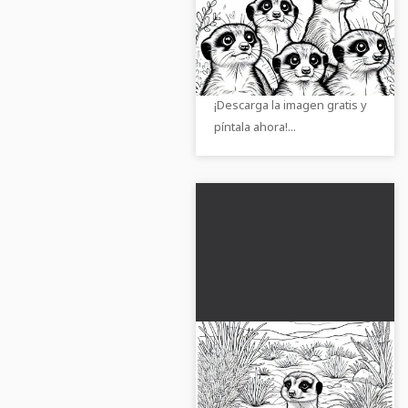
mira curiosamente en
diferentes direcciones
Experimenta el mundo de las
- Imagen para colorear
curiosas suricatas con esta
gratis
imagen para colorear.
¡Descarga la imagen gratis y
píntala ahora!...
Los suricatos sacan la
cabeza del hoyo -
Plantilla de dibujo
Suricata curiosa en un