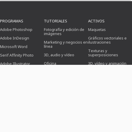
PROGRAMAS
TUTORIALES
ACTIVOS
Adobe Photoshop
Fotografía y edición de
Maquetas
imágenes
Adobe InDesign
Gráficos vectoriales e
Marketing y negocios en
ilustraciones
línea
Microsoft Word
Texturas y
3D, audio y vídeo
superposiciones
Serif Affinity Photo
Oficina
3D, vídeo y animación
Adobe Illustrator
Diseño (ilustración,
Cepillo
Adobe After Effects
maquetación e
impresión)
Preajustes
Serif Affinity Publisher
Diseño web, CMS y
Photoshop
desarrollo
Iconos
IA y tendencias
PLANTILLAS
MUNDOS TEMÁTICOS
INDUSTRIAS
Modelos de solicitud
Empresa, marketing y
Para fotógrafos
ventas
Tarjetas de felicitación e
Para los responsables
invitación
Festivales y eventos
de las redes sociales