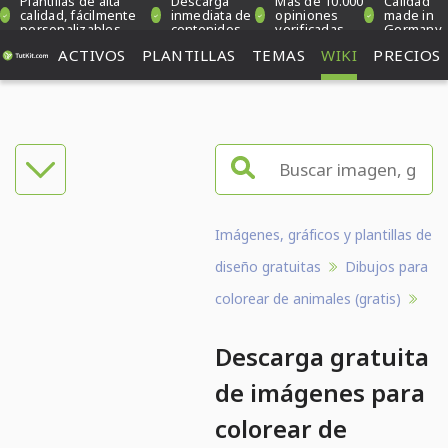
Plantillas de alta
Descarga
Más de 10.000
Calidad
calidad, fácilmente
inmediata de
opiniones
made in
personalizables
contenidos
verificadas
Germany
ACTIVOS
PLANTILLAS
TEMAS
WIKI
PRECIOS
Imágenes, gráficos y plantillas de
diseño gratuitas
Dibujos para
colorear de animales (gratis)
Descarga gratuita
de imágenes para
colorear de