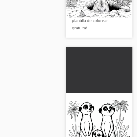
gratis
agujero como imagen para
colorear. ¡Descarga ahora la
plantilla de colorear
gratuita!...
Plantilla para colorear
de la familia de
suricatas gratis para
Esta plantilla para colorear de
descargar
la familia de suricatas está
disponible de forma gratuita.