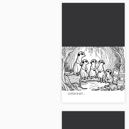
Suricata en cueva -
Descargar imagen
para colorear gratis
Consigue esta genial imagen
para colorear de una suricata.
¡Descárgala gratis y a
colorear!...