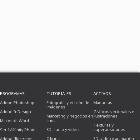
PROGRAMAS
TUTORIALES
ACTIVOS
Adobe Photoshop
Fotografía y edición de
Maquetas
imágenes
Adobe InDesign
Gráficos vectoriales e
Marketing y negocios en
ilustraciones
línea
Microsoft Word
Texturas y
3D, audio y vídeo
superposiciones
Serif Affinity Photo
Oficina
3D, vídeo y animación
Adobe Illustrator