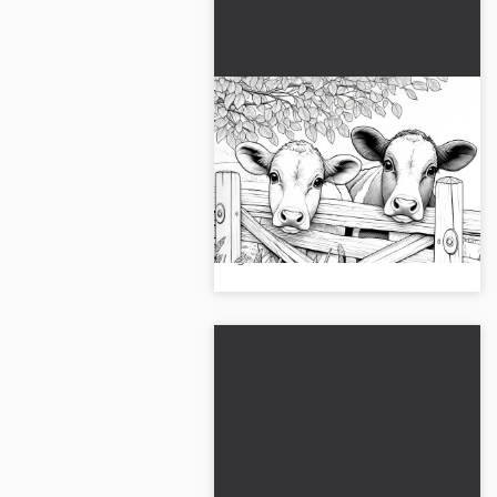
Dos vacas miran curiosas
por encima de una cerca
de madera: plantilla para
Dibuja las vacas curiosas en la
colorear para descargar
cerca de madera. ¡Descarga
(gratis)
ahora la plantilla de dibujo
gratuita!...