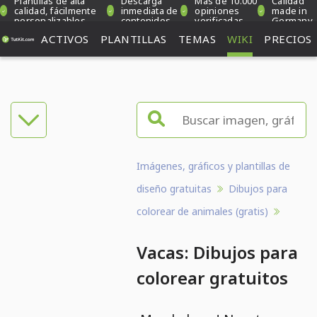
Plantillas de alta
Descarga
Más de 10.000
Calidad
calidad, fácilmente
inmediata de
opiniones
made in
personalizables
contenidos
verificadas
Germany
ACTIVOS
PLANTILLAS
TEMAS
WIKI
PRECIOS
Imágenes, gráficos y plantillas de
diseño gratuitas
Dibujos para
colorear de animales (gratis)
Vacas: Dibujos para
colorear gratuitos