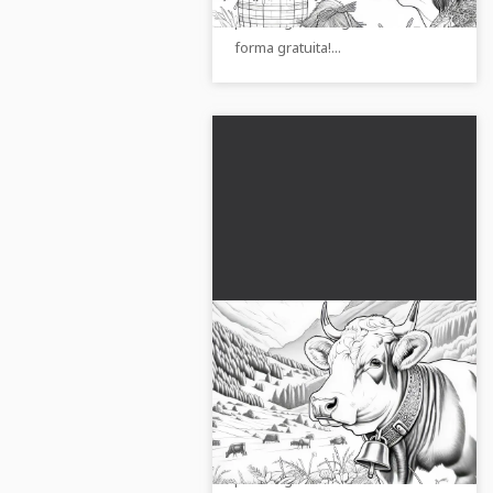
¡Descarga la imagen ahora de
forma gratuita!...
Vaca con campana al
cuello en paisaje alpino:
Imagen para colorear
Descarga gratis la imagen para
para descargar (Gratis)
colorear de una vaca con collar
de campana en el paisaje alpino.
¡Descárgala ahora!...