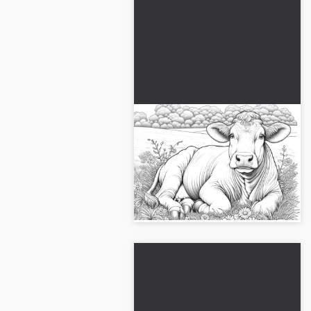
Vaca tumbada
relajadamente en la
hierba: Plantilla para
¡Descarga ahora la plantilla de
colorear para descargar
colorear gratuita de la vaca
(Gratis)
relajada en la hierba!...