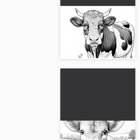
Imagen para colorear
detallada de una vaca:
Gratis para descargar
Dibujo para colorear de una vaca
en alta calidad. ¡Descárgalo gratis
ahora y colorea en línea!...
Vaca en el prado: Plantilla
de colorear detallada