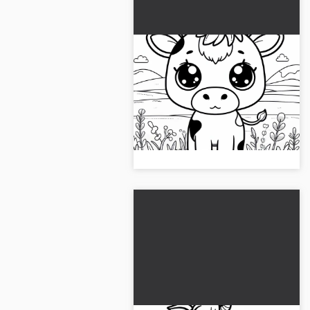
Vaca en el campo:
Plantilla de dibujo simple
(Gratis)
Descarga gratis la plantilla para
colorear de una vaca en el prado
y píntala. ¡Descárgala ahora y sé
creativo!...