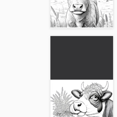
(Gratis)
Consigue la plantilla de dibujo
gratuita de una vaca en el prado.
¡Descárgala ahora y colorea!...
Vaca curiosa con cestas
llenas de alimento: vida
rural para colorear
Experimenta la emocionante
(Gratis)
plantilla de color de una vaca y
cestas llenas de comida.