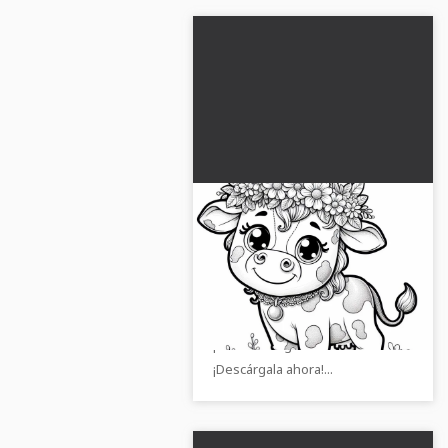
Vaca feliz con una corona
de flores en la cabeza
como plantilla para
Consigue esta imagen para
colorear (Gratis)
colorear de una vaca feliz con
una corona de flores. Disponible
para descargar en alta calidad.
¡Descárgala ahora!...