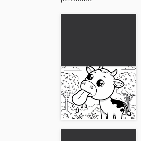
Vaca saca la lengua:
Plantilla de dibujo
sencilla (Gratis)
¡Crea esta genial plantilla para
colorear de una vaca y
descárgala gratis!...