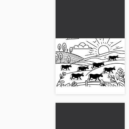
Las vacas caminan sobre
las colinas al atardecer:
Dibujo para colorear
Disfruta pintando una manada
sencillo (Gratis)
de vacas al atardecer. ¡Descarga
la imagen gratuita en formato
JPG!...