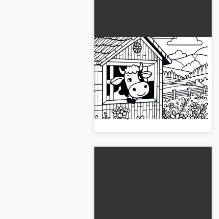
Vaca mirando por la
ventana de un granero:
Imagen para colorear
Consigue una imagen para
sencilla (Gratis)
colorear gratuita de una vaca en
un establo. ¡Empieza ahora,
descárgala!...