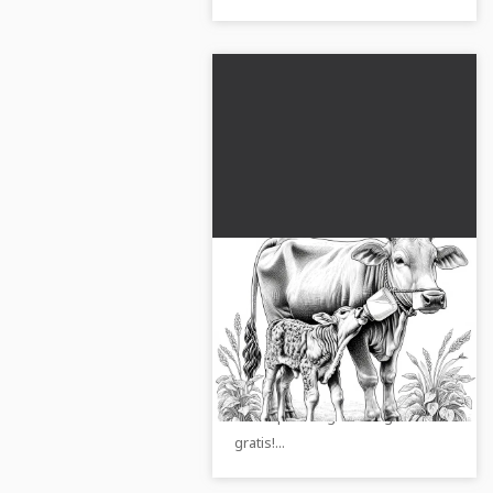
Pequeño ternerito
bebiendo leche al lado de
la madre vaca: Imagen
Descubre nuestra dulce imagen
para colorear detallada
para colorear de un pequeño
(Gratis)
ternero que está bebiendo
leche. ¡Descarga la imagen
gratis!...