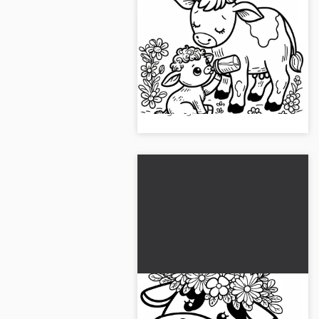
El ternerito bebe leche:
Plantilla de dibujo
sencilla (Gratis)
Descubre la hermosa plantilla
para colorear de un ternerito
bebiendo leche. ¡Descarga la
imagen gratis!...
Vaca feliz con corona de
flores en la cabeza: