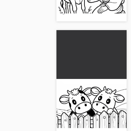
con tus colores. ¡Descárgala
gratis!...
Dos vacas miran sobre
una cerca de madera:
Imagen para colorear
¡Sé creativo con nuestra imagen
sencilla (Gratis)
para colorear de dos vacas!
¡Descárgala gratis y píntala en
línea!...