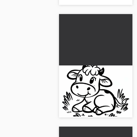
Vaca relajada en la
hierba: Plantilla de dibujo
sencilla (Gratis)
¡Dibuja la vaca relajada en la
hierba y descarga la imagen de
forma gratuita!...