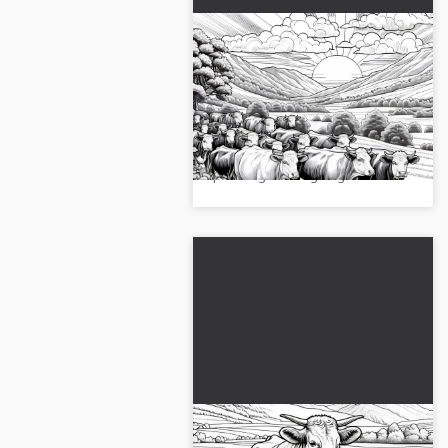
Manada de vacas
atraviesa el paisaje:
Plantilla de dibujo
Descubre la plantilla para
detallada (Gratis)
colorear detallada de un rebaño
de vacas en un paisaje.
¡Descarga la imagen gratis!...
Vaca acariciada por el