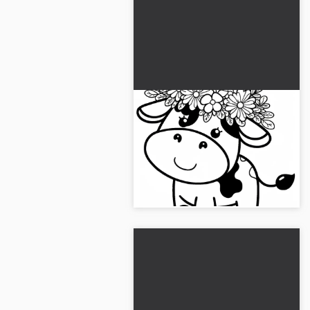
Dibujo para colorear de
una vaca: fácil y gratuito
para descargar
¡Consigue nuestra imagen para
colorear gratis de una vaca!
Descárgala o coloréala en línea....