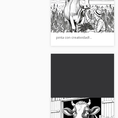
granjero en el prado:
Imagen para colorear
Encuentra la imagen para
detallada (Gratis)
colorear de una vaca que está
siendo acariciada por un
granjero. ¡Descárgala ahora y
pinta con creatividad!...
Vaca asomando por la
ventana del granero: