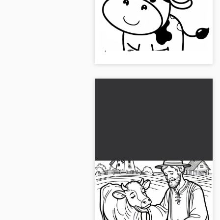
Plantilla de dibujo simple
¡Regala alegría con una vaca feliz
(Gratis)
en una corona de flores!
Descarga ahora la plantilla de
pintura gratuita....
La vaca es acariciada por
el granjero en el prado:
Dibujo para colorear
Transforma esta imagen para
simple (Gratis)
colorear de una vaca en el prado