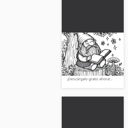
Anciano gnomo con
barba larga sentado
en un tocón de árbol y
Consigue tu obra de arte
leyendo un libro
personal con el gnomo que
encantado - plantilla
lee en un libro mágico.
para colorear gratuita
¡Descárgalo gratis ahora!...