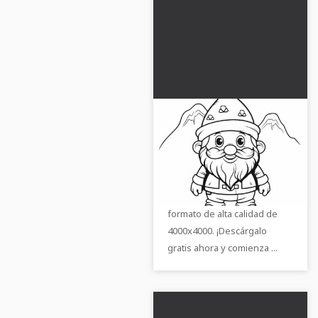
Gnomo con gorro de
lana delante de
montañas: Plantilla de
Un gnomo posa frente a las
colorear gratuita para
montañas, como plantilla
descargar
para colorear gratuita en
formato de alta calidad de
4000x4000. ¡Descárgalo
gratis ahora y comienza ...