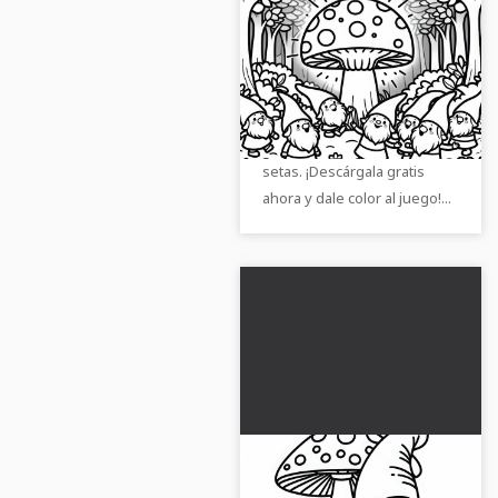
Grupo de gnomos
baila alegremente
alrededor de un
Experimenta la alegría de
hongo luminoso en un
colorear con esta imagen
claro del bosque -
para pintar de gnomos y
Dibujo para colorear
setas. ¡Descárgala gratis
gratis
ahora y dale color al juego!...
Gnomo en la
naturaleza - Dibujo