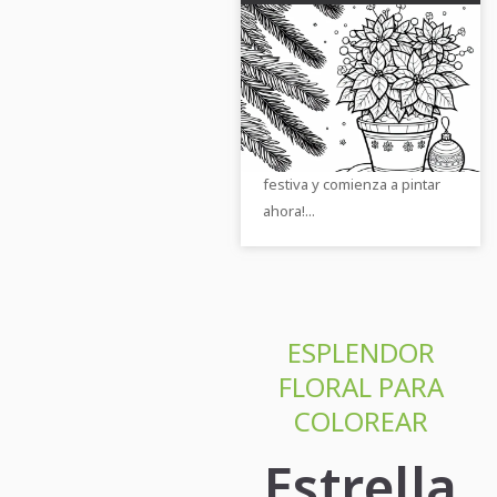
Flor de estrella de
Navidad en maceta
festiva junto a ramas
¡Obtén la imagen para
de pino - Plantilla para
colorear de una estrella de
colorear gratuita
Navidad en una maceta
festiva y comienza a pintar
ahora!...
ESPLENDOR
FLORAL PARA
COLOREAR
Estrella