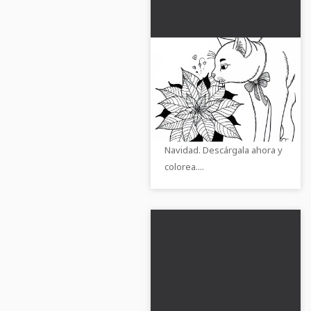
Gato olfatea una flor
de pascua plantilla
para colorear gratis
Consigue la plantilla de
dibujo gratuita con un gato
olfateando y una estrella de
Navidad. Descárgala ahora y
colorea....