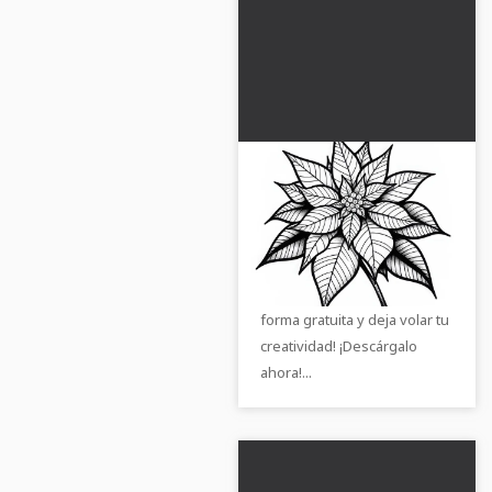
Flor de la planta:
Dibujo para colorear
de Poinsettia gratis
¡Descarga nuestro dibujo
para colorear del motivo de
la estrella de Navidad de
forma gratuita y deja volar tu
creatividad! ¡Descárgalo
ahora!...