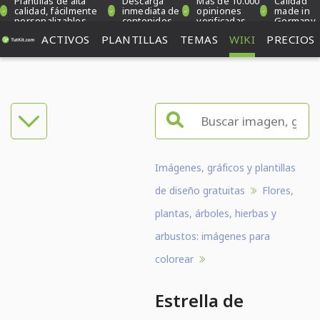
Plantillas de alta
Descarga
Más de 10.000
Calidad
calidad, fácilmente
inmediata de
opiniones
made in
personalizables
contenidos
verificadas
Germany
ACTIVOS
PLANTILLAS
TEMAS
WIKI
PRECIOS
Imágenes, gráficos y plantillas
de diseño gratuitas
Flores,
plantas, árboles, hierbas y
arbustos: imágenes para
colorear
Estrella de