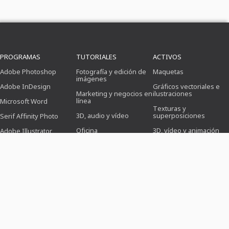
PROGRAMAS
TUTORIALES
ACTIVOS
Adobe Photoshop
Fotografía y edición de
Maquetas
imágenes
Adobe InDesign
Gráficos vectoriales e
Marketing y negocios en
ilustraciones
línea
Microsoft Word
Texturas y
3D, audio y vídeo
superposiciones
Serif Affinity Photo
Oficina
3D, vídeo y animación
Adobe Illustrator
Diseño (ilustración,
Cepillo
Adobe After Effects
maquetación e
impresión)
Preajustes
Serif Affinity Publisher
Diseño web, CMS y
Photoshop
desarrollo
Iconos
IA y tendencias
PLANTILLAS
MUNDOS TEMÁTICOS
INDUSTRIAS
Modelos de solicitud
Empresa, marketing y
Para fotógrafos