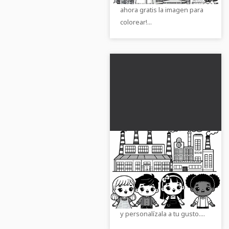
ahora gratis la imagen para
colorear!...
Niños frente a la
fábrica: descargar
dibujo para colorear
Los niños pintan frente a un
gratis
edificio industrial. Consigue
la hoja para colorear gratuita
y personalízala a tu gusto....