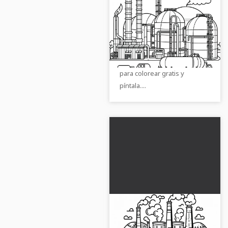
Dibujo para colorear
de planta de biogás
gratis
¡Convierte la planta de
biogás en una obra de arte!
Descarga ahora la ilustración
para colorear gratis y
píntala....
Dibujo para colorear
de una planta