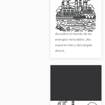
Dibujo para colorear
de planta geotérmica
Descarga gratuita
Consigue la imagen para
colorear gratuita de una
planta geotérmica y
descubre el mundo de las
energías renovables. ¡No
esperes más y descárgala
ahora!...