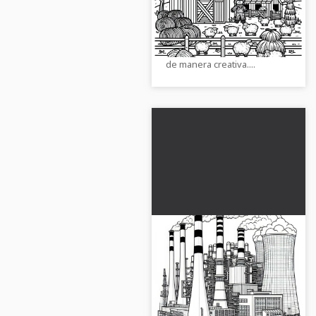
para colorear para
Descarga la plantilla de
creativos
colorear gratis de un edificio
industrial y disfruta pintando
de manera creativa....
Plantilla de colorear
de la central eléctrica
gratis
Esta plantilla para colorear
muestra una impresionante
central eléctrica. ¡Descarga