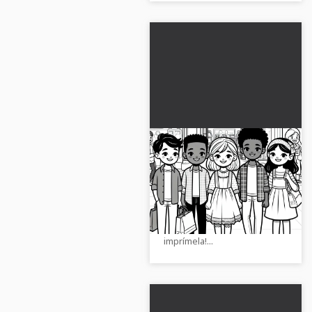
Niños en el centro
comercial plantilla
para colorear gratis
¡Obtén la plantilla de colorear
gratuita de un centro
comercial y píntala en línea o
imprímela!...