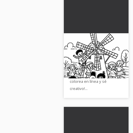
Niños frente al molino
- Descargar imagen
para colorear gratis
Descubre la imagen para
colorear con niños frente a
un molino. ¡Descárgala gratis,
colorea en línea y sé
creativo!...