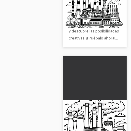
energía de petróleo
Descarga la imagen para
gratis
colorear gratuita de una
planta de energía a petróleo
y descubre las posibilidades
creativas. ¡Pruébalo ahora!...
Plantilla para colorear
de la central eléctrica
de carbón gratis para
¡Consigue la plantilla para
descargar