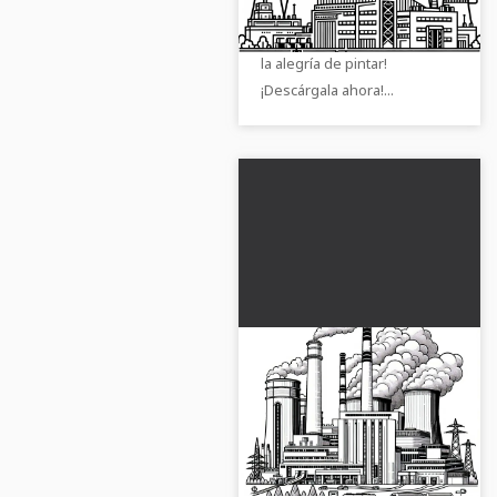
colorear de la central térmica
de carbón gratis y descubre
la alegría de pintar!
¡Descárgala ahora!...
Plantilla para colorear
de la central térmica y
descarga gratuita
Descubre el lado creativo de
las centrales de energía
térmica con esta plantilla para