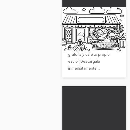
Dibujo para colorear
de supermercado
gratis
¡Descarga ahora la imagen
para colorear de un
supermercado de forma
gratuita y dale tu propio
estilo! ¡Descárgala
inmediatamente!...