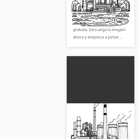
geotérmica gratis
Diseña tu propia planta
geotérmica con nuestra
imagen para colorear
gratuita. Descarga la imagen
ahora y empieza a pintar....
Plantilla de dibujo de
una central eléctrica
de biomasa gratis
Deja volar tu creatividad con
la plantilla de pintura gratuita