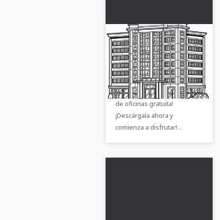
Descargar gratis un
dibujo para colorear
de un edificio de
¡Dale un toque de color a tu
oficinas
día a día con nuestra imagen
para colorear de un edificio
de oficinas gratuita!
¡Descárgala ahora y
comienza a disfrutar!...