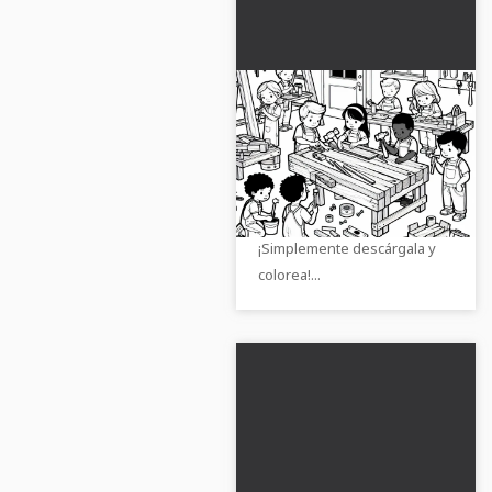
Niños en el taller -
Plantilla para colorear
gratuita
Consigue la imagen para
colorear de un taller para
niños de forma gratuita.
¡Simplemente descárgala y
colorea!...