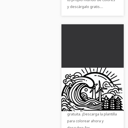
y descárgalo gratis....
Plantilla de dibujo de
planta de energía de
olas gratis
Disfruta de nuestra plantilla
para colorear de la planta de
energía de olas de forma
gratuita. ¡Descarga la plantilla
para colorear ahora y
descubre for...