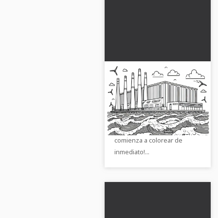
Imagen para colorear
de central de energía
mareomotriz gratis
¡Consigue nuestra hoja para
colorear gratis de una planta
de energía de mareas y
comienza a colorear de
inmediato!...