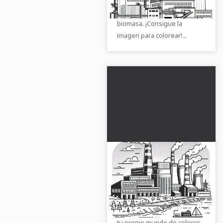
de una planta de energía de
biomasa. ¡Consigue la
imagen para colorear!...
Dibujo para colorear
de una planta de
incineración de
Descubre la imagen para
residuos - Descarga
colorear de una planta de
gratuita
incineración de basura. Crea
tu propio mundo de colores