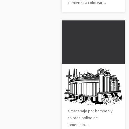
comienza a colorear!...
Plantilla para colorear
de central
hidroeléctrica de
Consigue la plantilla de
bombeo gratis
coloring gratuita de una
central hidroeléctrica de
almacenaje por bombeo y
colorea online de
inmediato....