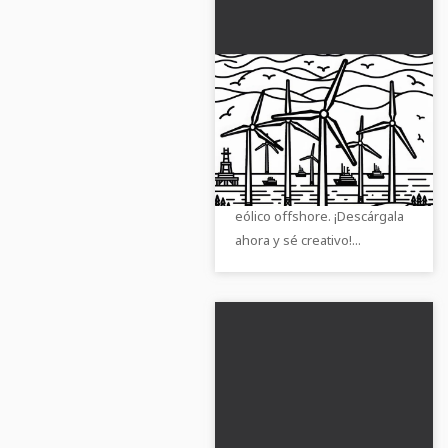
Plantilla de color de
parque eólico marina
gratis
Deja que los colores brillen
con nuestra plantilla de
pintura gratuita del parque
eólico offshore. ¡Descárgala
ahora y sé creativo!...