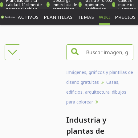
Plantillas de alta
Descarga
Más de 10.000
Calidad
calidad, fácilmente
inmediata de
opiniones
made in
personalizables
contenidos
verificadas
Germany
ACTIVOS
PLANTILLAS
TEMAS
WIKI
PRECIOS
Imágenes, gráficos y plantillas de
diseño gratuitas
Casas,
edificios, arquitectura: dibujos
para colorear
Industria y
plantas de