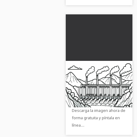
Imagen para colorear
de central
hidroeléctrica
Descubre la imagen para
gratuita para
colorear de alta calidad de
descargar
una central hidroeléctrica.
Descarga la imagen ahora de
forma gratuita y píntala en
línea....