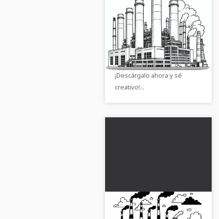
Dibujo para colorear
de una planta de
energía de gas -
Descubre nuestro dibujo
Oferta de descarga
para colorear de una central
gratuita
eléctrica de gas. Es gratuito.
¡Descárgalo ahora y sé
creativo!...
Dibujo para colorear
de una planta de