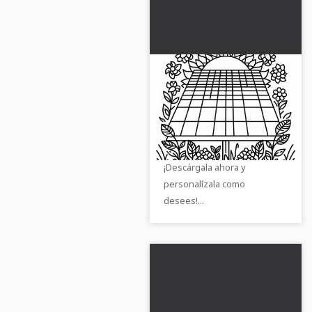
Imagen para colorear
de sistema
fotovoltaico gratis
Tiempo creativo con nuestra
página para colorear gratuita
de una planta fotovoltaica.
¡Descárgala ahora y
personalízala como
desees!...