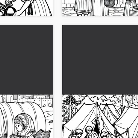
..
colorea en lín...
 en un viaje con un
Lugar de almacenamiento pa
e - Plantilla para
caballeros dibujo para colore
as Cruzadas gratuita
Cruzadas gratis
ravesía de cruzada con
La imagen para colorear gratuita mue
 una plantilla de
campamento de caballeros de las Cr
 formato JPG. Descarga y
un archivo JPG detallado. Imprímelo o