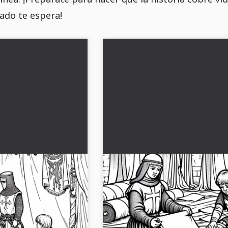
sado te espera!
preparación de una
Dos niños enrollan tela para
 para colorear sobre
banderas: Dibujo para colore
is
las Cruzadas gratis
quipo de una aventura de
Dos niños en la época de las cruzada
a de las Cruzadas como un
tela para nuevas banderas en esta i
ratis en formato JPG.
para colorear. ¡Descárgala gratis ahor