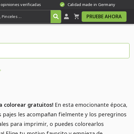
 opiniones verificadas
Calidad made in Germany
PRUEBE AHORA
a colorear gratuitos!
En esta emocionante época,
s pajes les acompañan fielmente y los peregrinos
ales para imprimir, o puedes colorearlos
a! Elige tu motivo favorito y empieza de