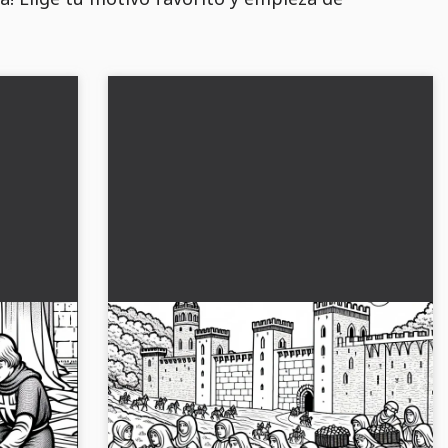
 nuevas
Los niños ayudan a llevar
ar de
suministros - Plantilla para colorear
de las Cruzadas gratis
s enrollan
Dos niños con suministros importantes
magen
muestran esta plantilla de colorear gratuita
a o
sobre las cruzadas. ¡Descárgala ahora y