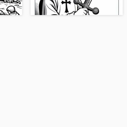
en JPG e imprímela....