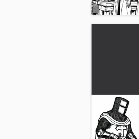
Descárgalo ahora...
Joven escudero a
pulir el casco Di
Cruzadas Gratis
Escena histórica de l
paje pule el casco de
para colorear gratuita