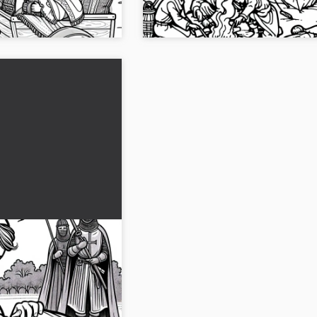
.
en línea - sin n...
cudo en un paño -
rear de las Cruzadas
 colorear que muestra a
 escudo en tela.
 o colorea en línea....