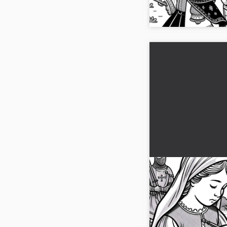
coloreado en línea di..
Niña borda un es
Dibujo para colo
gratis
Imagen histórica para
una niña bordando un
Descárgala gratis ahora