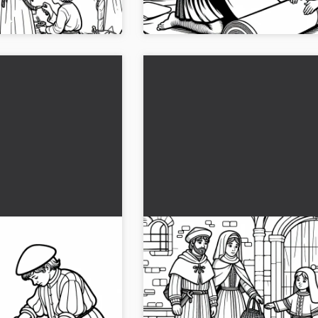
colóréala en línea!...
yuda al caballero a
La familia despide a los pere
bujo para colorear
con una cesta llena de provis
plantilla para colorear de las
as Cruzadas: Un joven
Una plantilla de colorear gratuita mu
Cruzadas gratis
 un caballero. Imagen
una familia despide a un peregrino c
 en formato JPG para
cesta de provisiones en la cruzada. 