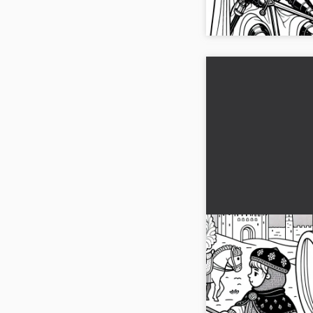
imprimir o colorear en .
Dos niños juegan
carrito de juguet
colorear sobre l
Dos niños viven una t
carritos de juguete en
coloración gratuita en