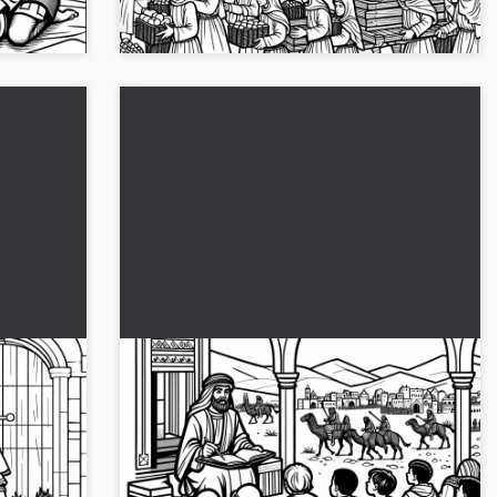
colorea en línea!...
grinos
Los niños escuchan la historia de los
iones:
peregrinos para la plantilla de
colorear sobre las cruzadas gratis
estra cómo
Caballeros y peregrinos en la cruzada como
on una
plantilla de dibujo para colorear gratuita en
Descarga y
formato JPG. Imprime o colorea en línea -