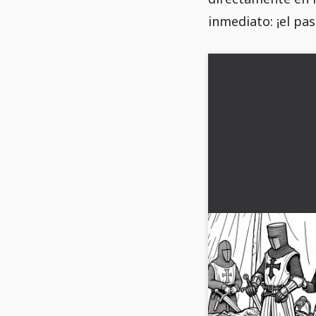
inmediato: ¡el pa
Niño observa la 
cruzada - Dibujo
las cruzadas grat
Un niño observa el e
caballería de la époc
dibujo para colorear g