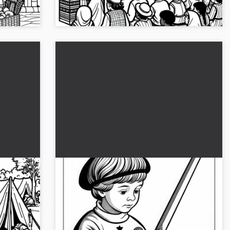
descárgalo ahora y co...
ra
Niño lleva y juega con espada de
ar
palo - Plantilla para colorear de las
Cruzadas gratis
stra un
Un niño lucha de manera juguetona con una
uzadas en
espada de palo en esta plantilla de dibujo
 coloréalo
gratuita sobre las cruzadas. Descárgala ahora