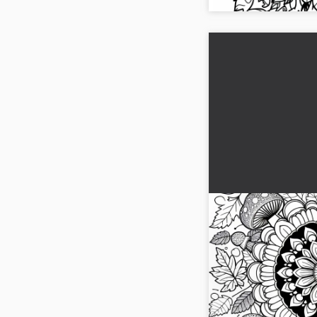
Mandala para co
para el otoño - 
gratuita
¡Consigue el mandala 
Descarga ahora la ima
forma gratuita y añade 