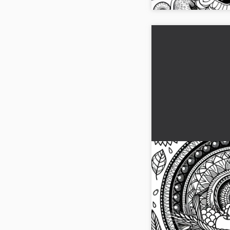
Descarga gratui
para colorear de
para la cosecha
¡Experimenta horas cr
mandala de otoño grat
imagen para colorear a