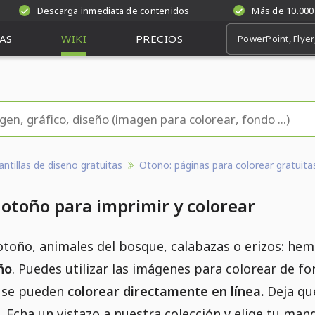
Descarga inmediata de contenidos
Más de 10.000
AS
WIKI
PRECIOS
antillas de diseño gratuitas
Otoño: páginas para colorear gratuita
otoño para imprimir y colorear
otoño, animales del bosque, calabazas o erizos: he
ño
. Puedes utilizar las imágenes para colorear de f
e se pueden
colorear directamente en línea.
Deja que
 Echa un vistazo a nuestra colección y elige tu manda