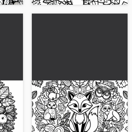
Animales del bosque mandala para
o
colorear otoño gratis
e otoño
Esta creativa imagen para colorear muestra
ndo.
encantadores animales del bosque en un
mandala otoñal. ¡Consigue la imagen gratuita
ahora!...