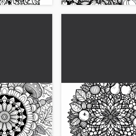
lorear de hongos
Imágenes para colorear de
Disponible de forma
mandalas de frutas de otoñ
gratuitas
de setas para el otoño!
La imagen para colorear con frutas d
gen para colorear de
en diseño de mandala te está espera
color al juego...
¡Descárgala gratis ahora!...