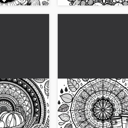
ta de una imagen
Mandala para colorear de lluv
 mandala de otoño
el otoño - Descarga gratuita
eativas con nuestro
Experimente el colorido mandala de ll
uito! ¡Descarga la
colorear en otoño. ¡Descarga la hoja 
hora!...
colorear gratuita y crea tus propios col