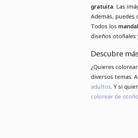
gratuita
. Las imá
Además, puedes co
Todos los
mandal
diseños otoñales 
Descubre más
¿Quieres colorea
diversos temas. A
adultos
. Y si qu
colorear de otoñ