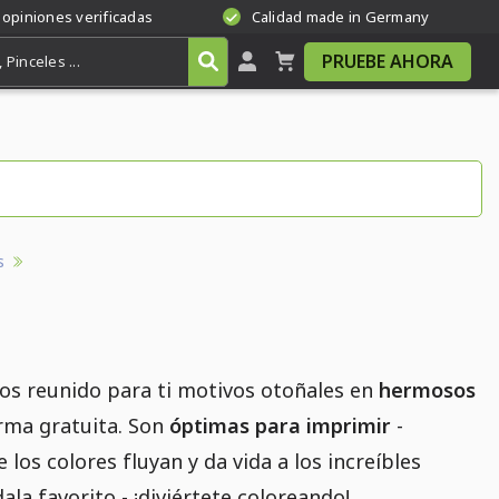
 opiniones verificadas
Calidad made in Germany
PRUEBE AHORA
s
mos reunido para ti motivos otoñales en
hermosos
orma gratuita. Son
óptimas para imprimir
-
 los colores fluyan y da vida a los increíbles
la favorito - ¡diviértete coloreando!