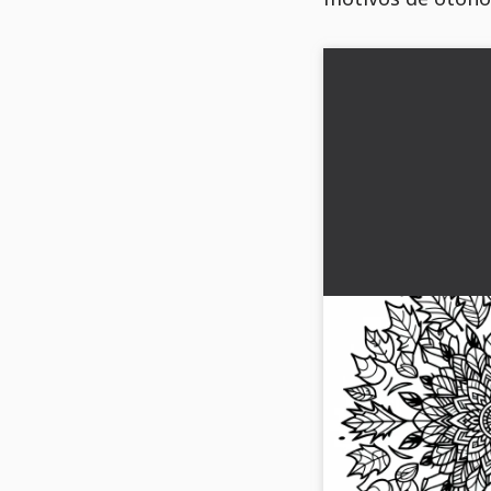
Plantilla de colo
hojas de otoño g
Diseña la creativa im
otoño con hojas de col
deja volar tu imaginaci