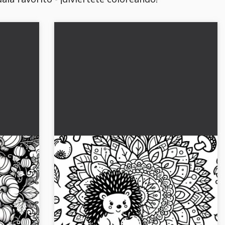
dala de
Plantilla para colorear mandala de
erizo otoño gratis
ahora
Consigue la plantilla de mandala de erizo para
dala de
el otoño y descárgala gratis. ¡Ahora sé creativo
 la
y colorea!...