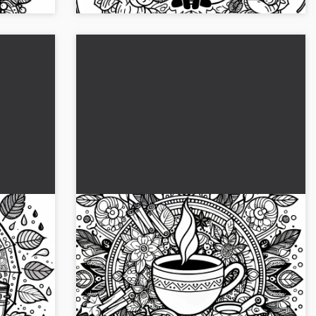
ia para
Taza de té Mandala plantilla para
colorear otoño gratis
uvia para
Descubre la plantilla de mandala para colorear
de
de tazas de té creativas para el otoño.
ores!...
Descarga la imagen gratis y empieza a colorear
de inmediato...