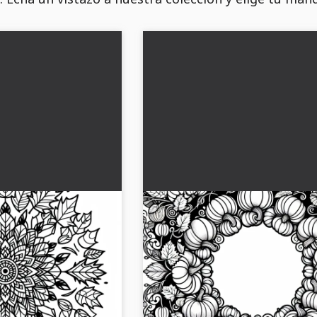
rear mandala de
Dibujo para colorear de man
ratis
calabaza gratis otoño
agen para colorear de
¡Creatividad para el otoño! Descarga 
ores. Descárgala gratis y
nuestra imagen para colorear de man
ón...
calabaza de forma gratuita y descubre
alegría de colorear...