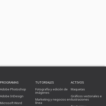
PROGRAMAS
TUTORIALES
ACTIVOS
Adobe Photoshop
Fotografía y edición de
Maquetas
imágenes
Adobe InDesign
Gráficos vectoriales e
Marketing y negocios en
ilustraciones
línea
Microsoft Word