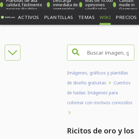
Plantillas de alta
Descarga
Más de 10.000
Calidad
calidad, fácilmente
inmediata de
opiniones
made in
personalizables
contenidos
verificadas
Germany
ACTIVOS
PLANTILLAS
TEMAS
WIKI
PRECIOS
Imágenes, gráficos y plantillas
de diseño gratuitas
Cuentos
de hadas: Imágenes para
colorear con motivos conocidos
Ricitos de oro y los