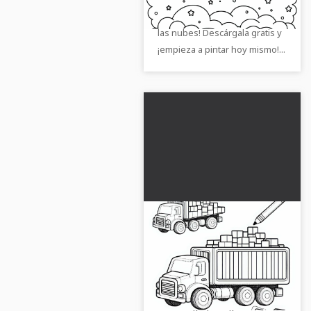
de un avión de juguete sobre
las nubes! Descárgala gratis y
¡empieza a pintar hoy mismo!...
Camión de juguete
carga bloques en la
plataforma - Plantilla
Pinta el camión de juguete con
para colorear gratuita
bloques. ¡Descarga la plantilla
de forma gratuita y