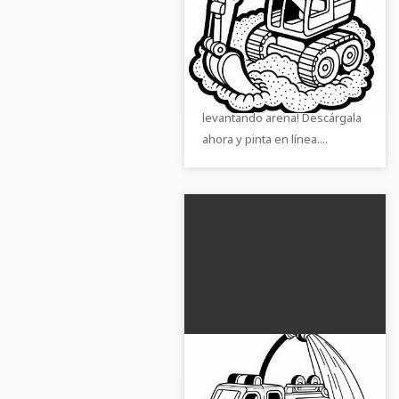
Excavadora de juguete
levantando arena -
Plantilla para colorear
¡Consigue la página para
gratis
colorear gratuita de una
excavadora de juguete
levantando arena! Descárgala
ahora y pinta en línea....
Plantilla de colorear de
coche de bomberos