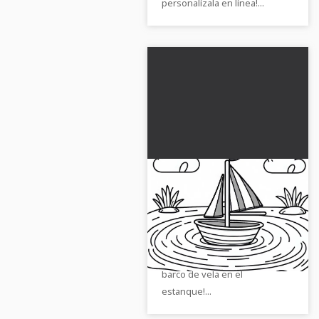
personalízala en línea!...
Barco de vela de
juguete Flota en el
estanque - Plantilla
Deja volar tu creatividad con
para colorear gratuita
nuestra plantilla de pintura
gratuita. ¡Descarga ahora el
barco de vela en el
estanque!...