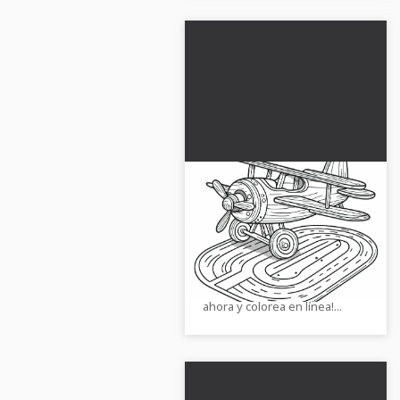
El avión de juguete de
madera está listo para
despegar - Dibujo para
Imagen para colorear creativa
colorear gratuito
de un avión de juguete de
madera. ¡Descárgala gratis
ahora y colorea en línea!...