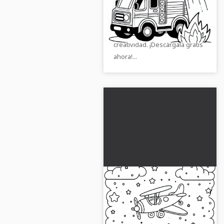
apagando un pequeño
Consigue la plantilla para
incendio gratis
colorear del coche de
bomberos y deja volar tu
creatividad. ¡Descárgala gratis
ahora!...
Avión de juguete vuela
sobre las nubes –
Imagen para colorear
¡Experimenta la diversión con
gratis
nuestra imagen para colorear