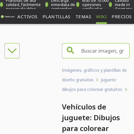
Plantillas de alta
Descarga
Más de 10.000
Calidad
calidad, fácilmente
inmediata de
opiniones
made in
personalizables
contenidos
verificadas
Germany
ACTIVOS
PLANTILLAS
TEMAS
WIKI
PRECIOS
Imágenes, gráficos y plantillas de
diseño gratuitas
Juguete:
dibujos para colorear gratuitos
Vehículos de
juguete: Dibujos
para colorear