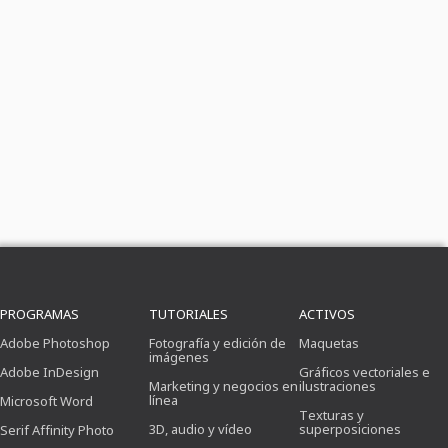
PROGRAMAS
TUTORIALES
ACTIVOS
Adobe Photoshop
Fotografía y edición de
Maquetas
imágenes
Adobe InDesign
Gráficos vectoriales e
Marketing y negocios en
ilustraciones
línea
Microsoft Word
Texturas y
3D, audio y vídeo
superposiciones
Serif Affinity Photo