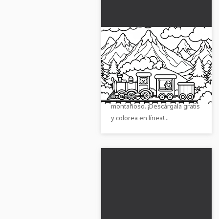
Tren de juguete pasa
por un paisaje
montañoso – Dibujos
Consigue esta imagen para
para colorear gratuitos
colorear con un tren de
para descargar
juguete en un paisaje
montañoso. ¡Descárgala gratis
y colorea en línea!...