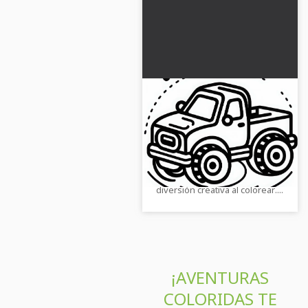
Plantilla de dibujo de
coche de juguete para
descarga gratuita
Descarga la plantilla de
colorear gratuita de un coche
de juguete y descubre la
diversión creativa al colorear....
¡AVENTURAS
COLORIDAS TE