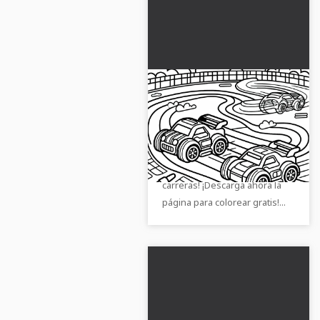
Los coches de juguete
organizan carreras en
la pista de carreras -
¡Vive emocionantes carreras
Dibujo para colorear
con autos de juguete en
gratis
nuestra colorida pista de
carreras! ¡Descarga ahora la
página para colorear gratis!...