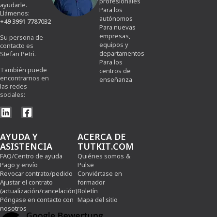
profesionales
ayudarle.
Para los
Llámenos:
autónomos
+49 3991 7787032
Para nuevas
empresas,
Su persona de
equipos y
contacto es
departamentos
Stefan Petri.
Para los
También puede
centros de
encontrarnos en
enseñanza
las redes
sociales:
AYUDA Y
ACERCA DE
ASISTENCIA
TUTKIT.COM
FAQ/Centro de ayuda
Quiénes somos
&
Pago y envío
Pulse
Revocar contrato/pedido
Conviértase en
Ajustar el contrato
formador
(actualización/cancelación)
Boletín
Póngase en contacto con
Mapa del sitio
nosotros