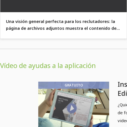
Una visión general perfecta para los reclutadores: la
página de archivos adjuntos muestra el contenido de
tus documentos.
Vídeo de ayudas a la aplicación
In
GRATUITO
Edi
de 
¿Quie
ap
de f
vide