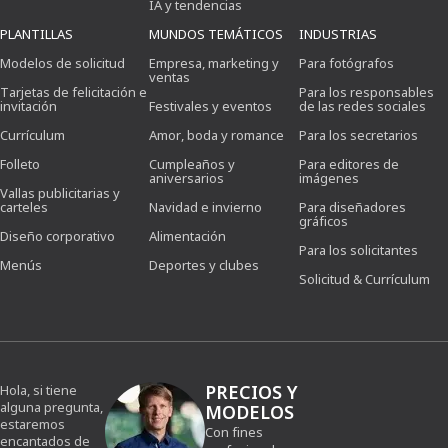
IA y tendencias
PLANTILLAS
MUNDOS TEMÁTICOS
INDUSTRIAS
Modelos de solicitud
Empresa, marketing y
Para fotógrafos
ventas
Tarjetas de felicitación e
Para los responsables
invitación
Festivales y eventos
de las redes sociales
Currículum
Amor, boda y romance
Para los secretarios
Folleto
Cumpleaños y
Para editores de
aniversarios
imágenes
Vallas publicitarias y
carteles
Navidad e invierno
Para diseñadores
gráficos
Diseño corporativo
Alimentación
Para los solicitantes
Menús
Deportes y clubes
Solicitud & Currículum
PRECIOS Y
Hola, si tiene
alguna pregunta,
MODELOS
estaremos
Con fines
encantados de