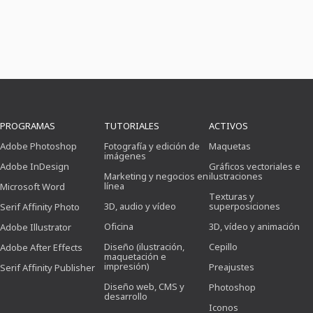
PROGRAMAS
TUTORIALES
ACTIVOS
Adobe Photoshop
Fotografía y edición de
Maquetas
imágenes
Adobe InDesign
Gráficos vectoriales e
Marketing y negocios en
ilustraciones
línea
Microsoft Word
Texturas y
3D, audio y vídeo
superposiciones
Serif Affinity Photo
Oficina
3D, vídeo y animación
Adobe Illustrator
Diseño (ilustración,
Cepillo
Adobe After Effects
maquetación e
impresión)
Preajustes
Serif Affinity Publisher
Diseño web, CMS y
Photoshop
desarrollo
Iconos