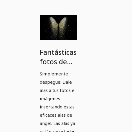
Fantásticas
fotos de
alas con
Simplemente
eficaces
despegue: Dale
alas de
alas a tus fotos e
ángel
imágenes
insertando estas
eficaces alas de
ángel. Las alas ya
están recortadas