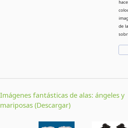
hace
colo
imag
de l
sobre
Imágenes fantásticas de alas: ángeles y
mariposas (Descargar)