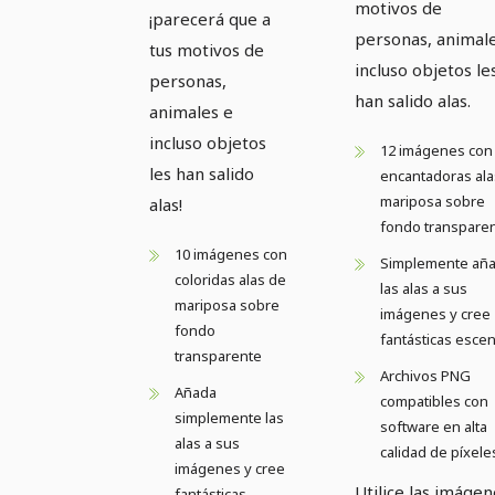
motivos de
¡parecerá que a
personas, animal
tus motivos de
incluso objetos le
personas,
han salido alas.
animales e
incluso objetos
12 imágenes con
les han salido
encantadoras ala
mariposa sobre
alas!
fondo transpare
10 imágenes con
Simplemente añ
coloridas alas de
las alas a sus
mariposa sobre
imágenes y cree
fondo
fantásticas esce
transparente
Archivos PNG
Añada
compatibles con
simplemente las
software en alta
alas a sus
calidad de píxele
imágenes y cree
Utilice las imágen
fantásticas