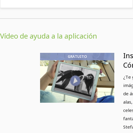
Vídeo de ayuda a la aplicación
In
GRATUITO
Cóm
im
¿Te 
án
imág
de á
alas
cele
fant
Stef