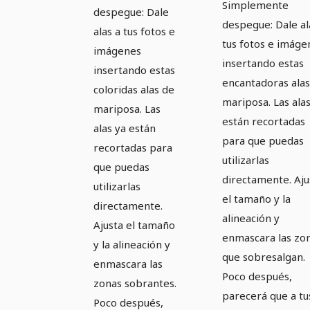
mariposa
Simplemente
despegue: Dale
encantador
despegue: Dale al
de colores
alas a tus fotos e
tus fotos e imáge
imágenes
insertando estas
insertando estas
encantadoras alas
coloridas alas de
mariposa. Las alas
mariposa. Las
están recortadas
alas ya están
para que puedas
recortadas para
utilizarlas
que puedas
directamente. Aju
utilizarlas
el tamaño y la
directamente.
alineación y
Ajusta el tamaño
enmascara las zo
y la alineación y
que sobresalgan.
enmascara las
Poco después,
zonas sobrantes.
parecerá que a tu
Poco después,