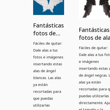
Fantásticas
Fantásticas
fotos de
fotos de al
alas de
Fáciles de quitar:
de ángel
ángel
Fáciles de quitar:
Dale alas a tus
negras
Dale alas a tus fo
blancas
fotos e imágenes
e imágenes
insertando estas
insertando estas 
alas de ángel
de ángel negras. 
blancas. Las alas
alas ya están
ya están
recortadas para 
recortadas para
puedas utilizarlas
que puedas
directamente. Aju
utilizarlas
el tamaño y la