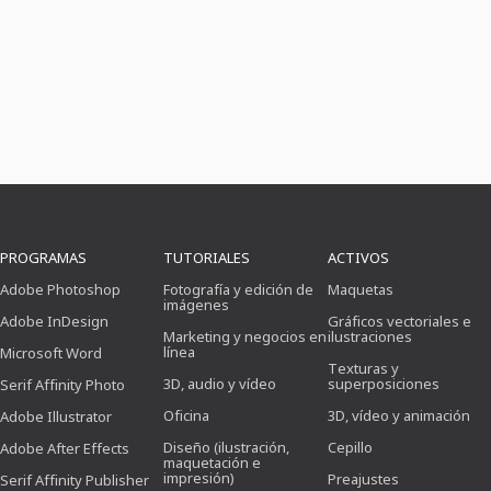
PROGRAMAS
TUTORIALES
ACTIVOS
Adobe Photoshop
Fotografía y edición de
Maquetas
imágenes
Adobe InDesign
Gráficos vectoriales e
Marketing y negocios en
ilustraciones
línea
Microsoft Word
Texturas y
3D, audio y vídeo
superposiciones
Serif Affinity Photo
Oficina
3D, vídeo y animación
Adobe Illustrator
Diseño (ilustración,
Cepillo
Adobe After Effects
maquetación e
impresión)
Preajustes
Serif Affinity Publisher