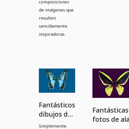
composiciones
de imágenes que
resulten
sencillamente
inspiradoras.
Fantásticos
Fantásticas
dibujos de
fotos de al
alas de
Simplemente
de maripos