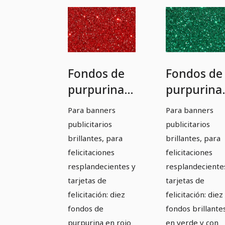
Fondos de
Fondos de
purpurina
purpurina
en rojo
en verde
Para banners
Para banners
publicitarios
publicitarios
brillantes, para
brillantes, para
felicitaciones
felicitaciones
resplandecientes y
resplandeciente
tarjetas de
tarjetas de
felicitación: diez
felicitación: diez
fondos de
fondos brillante
purpurina en rojo
en verde y con