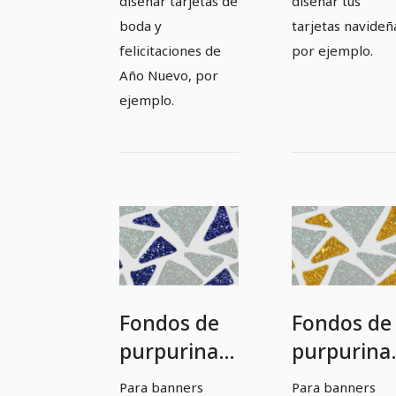
diseñar tarjetas de
diseñar tus
boda y
tarjetas navideñ
felicitaciones de
por ejemplo.
Año Nuevo, por
ejemplo.
Fondos de
Fondos de
purpurina
purpurina
en azul y
en amarill
Para banners
Para banners