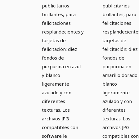
blanco
dorado y
publicitarios
publicitarios
ligeramente
blanco
brillantes, para
brillantes, para
azulado
ligeramen
felicitaciones
felicitaciones
resplandecientes y
resplandeciente
azulado
tarjetas de
tarjetas de
felicitación: diez
felicitación: diez
fondos de
fondos de
purpurina en azul
purpurina en
y blanco
amarillo dorado 
ligeramente
blanco
azulado y con
ligeramente
diferentes
azulado y con
texturas. Los
diferentes
archivos JPG
texturas. Los
compatibles con
archivos JPG
software le
compatibles con