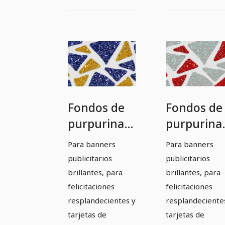
Fondos de
Fondos de
purpurina
purpurina
en azul y
en rojo y
Para banners
Para banners
amarillo
blanco
publicitarios
publicitarios
dorado
ligeramen
brillantes, para
brillantes, para
azulado
felicitaciones
felicitaciones
resplandecientes y
resplandeciente
tarjetas de
tarjetas de