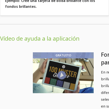
Ejemplo: Cree una tarjeta de boda brillante con los
fondos brillantes.
Vídeo de ayuda a la aplicación
Fo
GRATUITO
par
bri
En n
bril
bril
dife
sele
en s