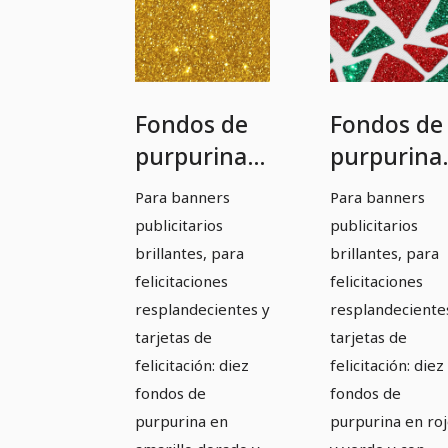
Fondos de
Fondos de
purpurina
purpurina
en amarillo
en rojo y
Para banners
Para banners
dorado
verde
publicitarios
publicitarios
brillantes, para
brillantes, para
felicitaciones
felicitaciones
resplandecientes y
resplandeciente
tarjetas de
tarjetas de
felicitación: diez
felicitación: diez
fondos de
fondos de
purpurina en
purpurina en ro