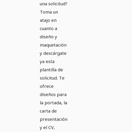
Manager
una solicitud?
(m/f/d)
Toma un
atajo en
azul
cuanto a
diseño y
maquetación
y descárgate
ya esta
plantilla de
solicitud. Te
ofrece
diseños para
la portada, la
carta de
presentación
y el CV,