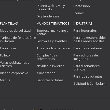
Diseño web, CMS y
Photoshop
desarrollo
Iconos
IA y tendencias
PLANTILLAS
MUNDOS TEMÁTICOS
INDUSTRIAS
Modelos de solicitud
Empresa, marketing y
Para fotógrafos
ventas
Tarjetas de felicitación e
Para los responsables
invitación
Festivales y eventos
de las redes sociales
Currículum
Amor, boda y romance
Para los secretarios
Folleto
Cumpleaños y
Para editores de
aniversarios
imágenes
Vallas publicitarias y
carteles
Navidad e invierno
Para diseñadores
gráficos
Diseño corporativo
Alimentación
Para los solicitantes
Menús
Deportes y clubes
Solicitud & Currículum