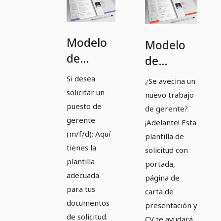
Modelo
Modelo
de
de
solicitud
solicitud
Si desea
¿Se avecina un
de
de
solicitar un
nuevo trabajo
empleo
empleo
puesto de
de gerente?
para
gerente
para
¡Adelante! Esta
(m/f/d): Aquí
gerente
plantilla de
gerente
tienes la
solicitud con
(h/m/d)
(h/m/d)
plantilla
portada,
de color
color
adecuada
página de
lila
salmón
para tus
carta de
documentos
presentación y
de solicitud.
CV te ayudará.