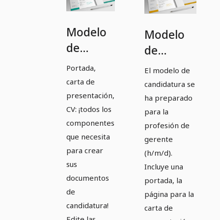
Modelo
Modelo
de
de
solicitud
solicitud
Portada,
El modelo de
para
para
carta de
candidatura se
Director
Manager
presentación,
ha preparado
(h/m/d)
CV: ¡todos los
(m/f/d)
para la
componentes
de
profesión de
en
que necesita
gerente
Petróleo
Orange
para crear
(h/m/d).
sus
Incluye una
documentos
portada, la
de
página para la
candidatura!
carta de
Edite las