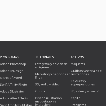
PROGRAMAS
TUTORIALES
ACTIVOS
Adobe Photoshop
Fotografía y edición de
Maquetas
imágenes
Adobe InDesign
Gráficos vectoriales e
Marketing y negocios en
ilustraciones
línea
Microsoft Word
Texturas y
3D, audio y vídeo
superposiciones
Serif Affinity Photo
Oficina
3D, vídeo y animación
Adobe Illustrator
Diseño (ilustración,
Cepillo
Adobe After Effects
maquetación e
impresión)
Preajustes
Serif Affinity Publisher