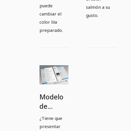
puede
salmón a su
cambiar el
gusto.
color lila
preparado.
Modelo
de
solicitud
¿Tiene que
para
presentar