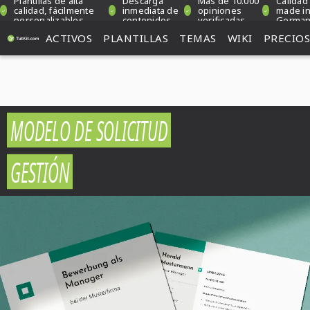
Plantillas de alta
Descarga
Más de 10.000
Calidad
calidad, fácilmente
inmediata de
opiniones
made i
personalizables
contenidos
verificadas
Germa
ACTIVOS
PLANTILLAS
TEMAS
WIKI
PRECIOS
MODELO DE SOLICITUD
GESTIÓN