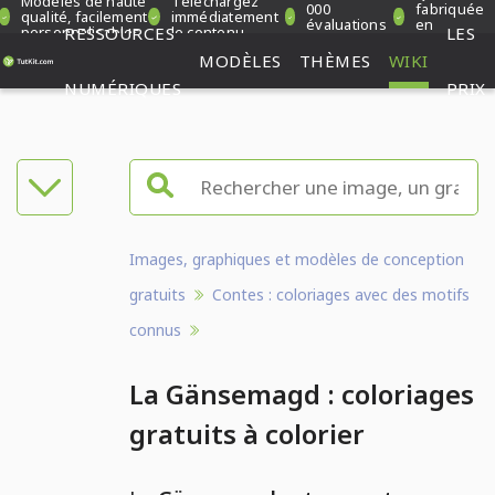
Modèles de haute
Téléchargez
000
fabriquée
qualité, facilement
immédiatement
évaluations
en
personnalisables
RESSOURCES
le contenu
LES
vérifiées
Allemagne
MODÈLES
THÈMES
WIKI
NUMÉRIQUES
PRIX
Images, graphiques et modèles de conception
gratuits
Contes : coloriages avec des motifs
connus
La Gänsemagd : coloriages
gratuits à colorier