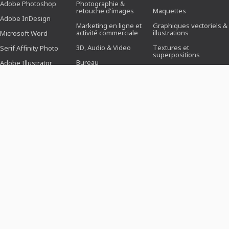
Adobe Photoshop
Photographie &
retouche d'images
Maquettes
Adobe InDesign
Marketing en ligne et
Graphiques vectoriels &
activité commerciale
illustrations
Microsoft Word
3D, Audio & Video
Textures et
Serif Affinity Photo
superpositions
Bureau
Adobe Illustrator
3D, Vidéo & Animation
Design (Illustration,
Adobe After Effects
Mise en page &
Pinceaux
Impression)
Serif Affinity Publisher
Préréglages
Webdesign, CMS &
Développement
Actions Photoshop
KI & Tendances
Icône
MODÈLES
THÈMES
SECTEURS
Modèles de candidature
Business, Marketing &
Pour les photographes
Vente
Cartes de salutation et
Pour les gestionnaires
d'invitation
Fêtes & événements
de médias sociaux
Curriculum vitae
Amour, mariage &
Pour les agents traitants
romantisme
Dépliant et dossier
Pour les éditeurs
Anniversaire & jubilé
d'images
Affiches & Posters