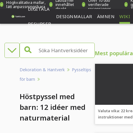
Ladda ner
Över 10 000
K
Högkvalitativa mallar,
innehållet
verifierade
g
lätt anpassningsbara
DIGITALA
direkt
recensioner
T
DESIGNMALLAR
ÄMNEN
WIKI
RESURSER
Mest populära
Dekoration & Hantverk
Pysseltips
för barn
Höstpyssel med
barn: 12 idéer med
Valuta vika: 22 kre
naturmaterial
instruktioner med