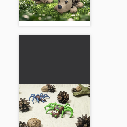
tallkottar och lera! En enkel
höstpysselidé för barn som
kombinerar kreativitet och roligt....
Kastanjespindel: Enkel
höstpyssel för småbarn
🕷️🌰 Gör en söt spindel av
kastanjer! En enkel höstpysselidé
för småbarn som främjar kreativitet