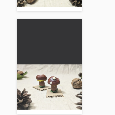
och är roligt....
Svampar av kastanjer -
enkel pyssel för barn från
3 år
🍄🌰 Gör söta svampar av
kastanjer! En enkel höstpysselidé
för småbarn som främjar kreativitet
och är roligt....