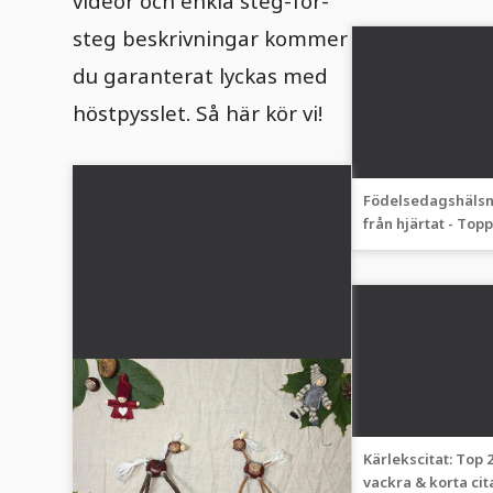
videor och enkla steg-för-
steg beskrivningar kommer
du garanterat lyckas med
höstpysslet. Så här kör vi!
Födelsedagshälsn
från hjärtat - Topp
våra bästa gratul
Häst av kastanj:
höstpyssel med barn
Höstpyssel med barn: 🍂🐎 Kreativa
Kärlekscitat: Top 
vackra & korta cita
kastanjehästar för barn från 3 år.