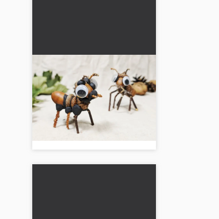
Myra av agern: Enkel pyssel
med barn
🍂🐜 Myra av ekollon: roligt
höstpyssel för barn och familj.
Enkelt att skapa enligt
instruktioner....