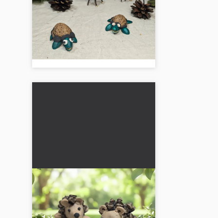
för barn
Kreativt höstpyssel: Enkelt pyssel
som främjar fine motorik och
fantasi. Perfekt för mysig
familjetid....
Igel från en kotte: Enkelt
pysselprojekt för småbarn
🦔🍂 Skapa en söt igelkott av