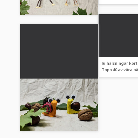
honom och henne
Enkel instruktion och materiallista....
Julhälsningar kort 
Topp 40 av våra b
julönskningar
Snigel av kastanjer:
Höstpyssel med barn
🍂 Höstpyssel med barn 🐌: Kreativ
snigel av kastanjer för småbarn.
Enkel instruktion och materiallista....