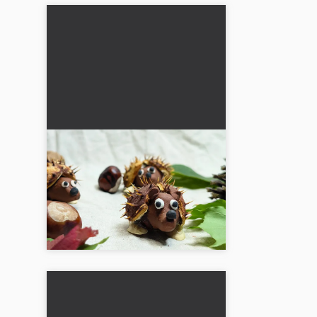
Igel av kastanjer: Pyssel
med barn
Höstpyssel för barn som främjar
kreativiteten och är roligt. Perfekt
för gemensam familjetid....