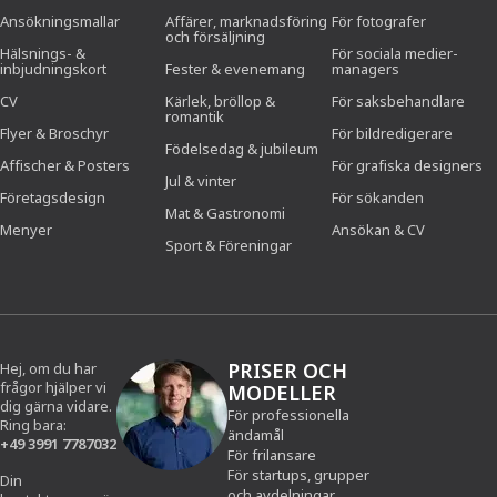
Ansökningsmallar
Affärer, marknadsföring
För fotografer
och försäljning
Hälsnings- &
För sociala medier-
inbjudningskort
Fester & evenemang
managers
CV
Kärlek, bröllop &
För saksbehandlare
romantik
Flyer & Broschyr
För bildredigerare
Födelsedag & jubileum
Affischer & Posters
För grafiska designers
Jul & vinter
Företagsdesign
För sökanden
Mat & Gastronomi
Menyer
Ansökan & CV
Sport & Föreningar
PRISER OCH
Hej, om du har
frågor hjälper vi
MODELLER
dig gärna vidare.
För professionella
Ring bara:
ändamål
+49 3991 7787032
För frilansare
För startups, grupper
Din
och avdelningar