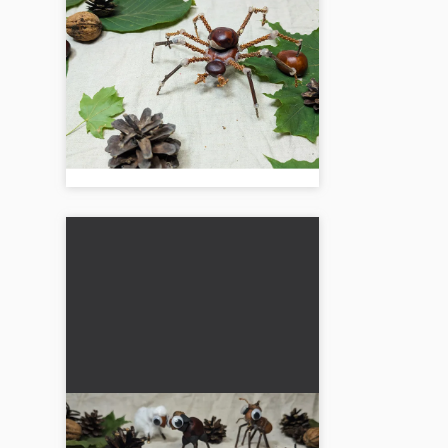
Spindel av kastanjer:
Höstpyssel för barn
Kreativ höstpyssel: Ett roligt pyssel
som främjar finmotoriken och
väcker fantasin. Perfekt för
gemensam familjetid....
Sköldpadda: Höstpyssel