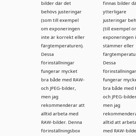
bilder där det
finnas bilder d
Bröllop -
behövs justeringar
ytterligare
Paket 01
(som till exempel
justeringar be
om exponeringen
(till exempel 
inte är korrekt eller
exponeringen 
färgtemperaturen).
stämmer eller
Dessa
färgtemperatur
förinställningar
Dessa
fungerar mycket
förinställninga
bra både med RAW-
fungerar myck
och JPEG-bilder,
bra både med
men jag
och JPEG-bilder
rekommenderar att
men jag
alltid arbeta med
rekommender
RAW-bilder. Denna
alltid att arbet
förinställningsbox
med RAW-bilde