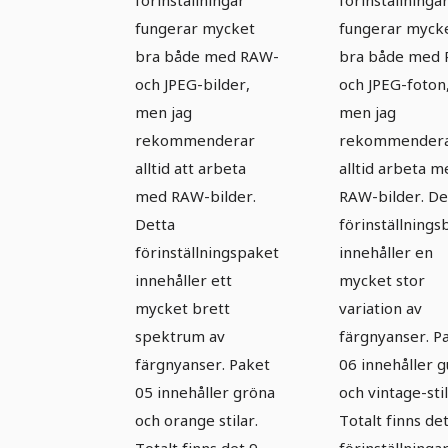
förinställningar
förinställninga
fungerar mycket
fungerar myck
bra både med RAW-
bra både med
och JPEG-bilder,
och JPEG-foton
men jag
men jag
rekommenderar
rekommendera
alltid att arbeta
alltid arbeta m
med RAW-bilder.
RAW-bilder. D
Detta
förinställnings
förinställningspaket
innehåller en
innehåller ett
mycket stor
mycket brett
variation av
spektrum av
färgnyanser. P
färgnyanser. Paket
06 innehåller g
05 innehåller gröna
och vintage-stil
och orange stilar.
Totalt finns de