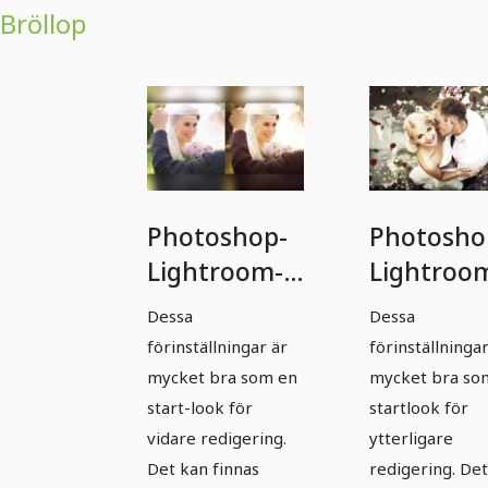
Bröllop
Photoshop-
Photosho
Lightroom-
Lightroo
Presets -
Presets -
Dessa
Dessa
Wedding -
Bröllop -
förinställningar är
förinställningar
Paket 01
Paket 02
mycket bra som en
mycket bra so
Photoshop-
start-look för
startlook för
vidare redigering.
ytterligare
Lightroom-
Det kan finnas
redigering. De
Presets -