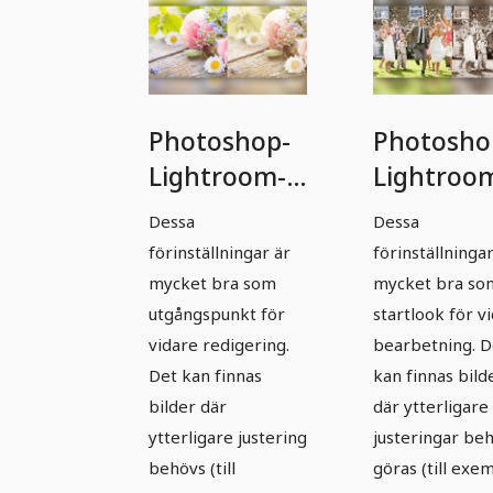
Photoshop-
Photosho
Lightroom-
Lightroo
Presets -
Presets -
Dessa
Dessa
Bröllop -
Bröllop -
förinställningar är
förinställningar
Paket 03
Paket 04
mycket bra som
mycket bra so
utgångspunkt för
startlook för v
vidare redigering.
bearbetning. D
Det kan finnas
kan finnas bild
bilder där
där ytterligare
ytterligare justering
justeringar be
behövs (till
göras (till exe