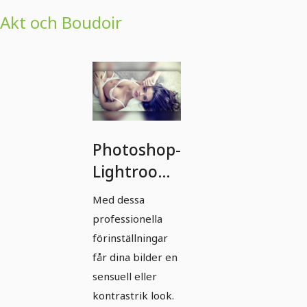
Akt och Boudoir
Photoshop-
Lightroom-
Presets -
Med dessa
Akt och
professionella
Boudoir -
förinställningar
25 Looks
får dina bilder en
sensuell eller
kontrastrik look.