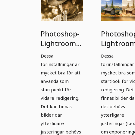
Photoshop-
Photosho
Lightroom-
Lightroom
Presets -
Presets -
Dessa
Dessa
Western-
Västern-
förinställningar är
förinställningar
Looks -
look - Pak
mycket bra för att
mycket bra so
Paket 01
02
använda som
startlook för vi
startpunkt för
redigering. Det
Photoshop-
vidare redigering.
finnas bilder dä
Lightroom-
Det kan finnas
det behövs
Presets -
bilder där
ytterligare
Western-
ytterligare
justeringar (t.ex
Looks -
justeringar behövs
om exponering