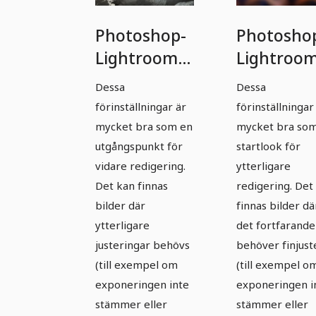
Photoshop-
Photosho
Lightroom-
Lightroom
Presets -
Presets -
Dessa
Dessa
Action-
Action-
förinställningar är
förinställningar
Looks -
Looks -
mycket bra som en
mycket bra so
Paket 01
Paket 02
utgångspunkt för
startlook för
vidare redigering.
ytterligare
Photoshop-
Photosho
Det kan finnas
redigering. Det
Lightroom-
Lightroom
bilder där
finnas bilder dä
Presets -
Presets -
ytterligare
det fortfarande
Action-
Action-
justeringar behövs
behöver finjust
Looks -
Looks -
(till exempel om
(till exempel o
Paket 01
Paket 02
exponeringen inte
exponeringen i
stämmer eller
stämmer eller