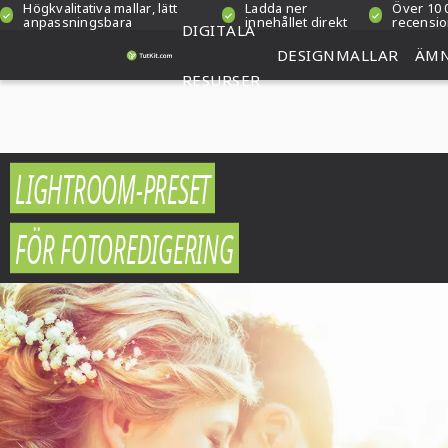
Högkvalitativa mallar, lätt
Ladda ner
Över 10 
anpassningsbara
innehållet direkt
recensi
DIGITALA
DESIGNMALLAR
ÄM
RESURSER
LIGHTROOM-PRESET
FÖR FOTOREDIGERING