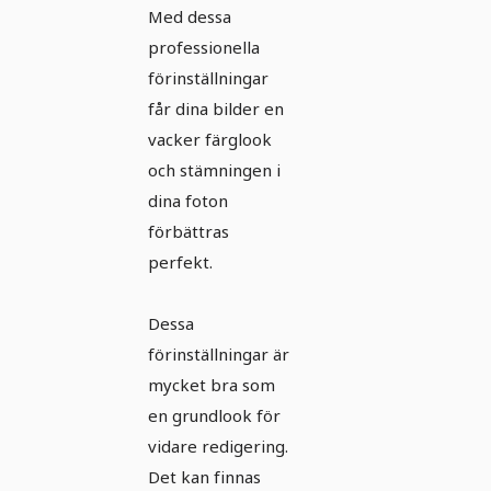
Presets -
Med dessa
Natur -
professionella
Landskap -
förinställningar
Semester -
får dina bilder en
vacker färglook
25
och stämningen i
utseenden
dina foton
förbättras
perfekt.
Dessa
förinställningar är
mycket bra som
en grundlook för
vidare redigering.
Det kan finnas