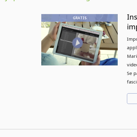
In
GRATIS
imp
Li
Impo
appl
Mari
vide
Se p
fasc