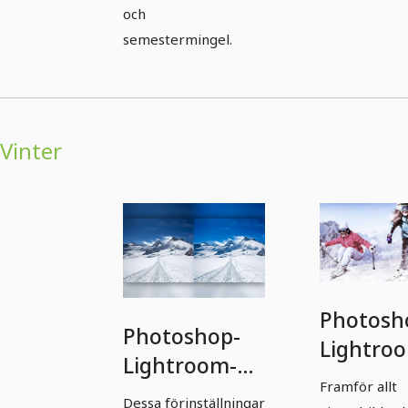
och
semestermingel.
Vinter
Photosh
Photoshop-
Lightro
Lightroom-
Presets -
Framför allt
Presets -
Vinter - 
Dessa förinställningar