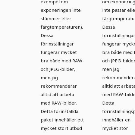
exempel om
om exponerin
exponeringen inte
inte passar ell
stämmer eller
färgtemperatur
färgtemperaturen).
Dessa
Dessa
förinställninga
förinställningar
fungerar myck
fungerar mycket
bra både med
bra både med RAW-
och JPEG-bilder
och JPEG-bilder,
men jag
men jag
rekommender
rekommenderar
alltid att arbet
alltid att arbeta
med RAW-bilde
med RAW-bilder.
Detta
Detta förinställda
förinställnings
paket innehåller ett
innehåller en
mycket stort utbud
mycket stor