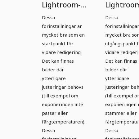
Lightroom-
Lightroo
Presets -
Presets -
Dessa
Dessa
Bröllop -
Bröllop -
förinställningar är
förinställningar
Paket 05
Paket 06
mycket bra som en
mycket bra so
startpunkt för
utgångspunkt f
vidare redigering.
vidare redigeri
Det kan finnas
Det kan finnas
bilder där
bilder där
ytterligare
ytterligare
justeringar behövs
justeringar be
(till exempel om
(till exempel 
exponeringen inte
exponeringen 
passar eller
stämmer eller
färgtemperaturen).
färgtemperatur
Dessa
Dessa