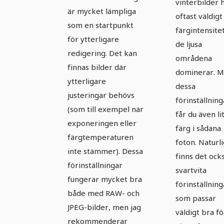
vinterbilder 
Vinter - 8
är mycket lämpliga
utseend
oftast väldigt 
utseenden
som en startpunkt
färgintensite
för ytterligare
de ljusa
redigering. Det kan
områdena
finnas bilder där
dominerar. 
ytterligare
dessa
justeringar behövs
förinställning
(som till exempel när
får du även li
exponeringen eller
färg i sådana
färgtemperaturen
foton. Naturli
inte stämmer). Dessa
finns det ock
förinställningar
svartvita
fungerar mycket bra
förinställning
både med RAW- och
som passar
JPEG-bilder, men jag
väldigt bra fö
rekommenderar