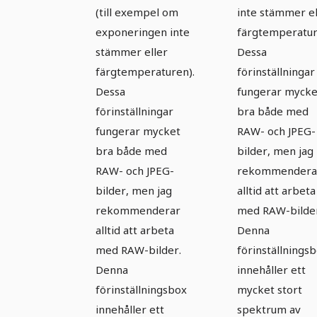
Paket 01
(till exempel om
inte stämmer el
exponeringen inte
färgtemperatur
stämmer eller
Dessa
färgtemperaturen).
förinställningar
Dessa
fungerar mycke
förinställningar
bra både med
fungerar mycket
RAW- och JPEG-
bra både med
bilder, men jag
RAW- och JPEG-
rekommendera
bilder, men jag
alltid att arbeta
rekommenderar
med RAW-bilder
alltid att arbeta
Denna
med RAW-bilder.
förinställnings
Denna
innehåller ett
förinställningsbox
mycket stort
innehåller ett
spektrum av