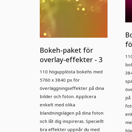
B
fö
Bokeh-paket för
ef
11
overlay-effekter - 3
bo
110 högupplösta bokehs med
384
5760 x 3840 px för
sp
överläggningseffekter på dina
öve
bilder och foton. Applicera
på 
enkelt med olika
fot
blandningslägen på dina foton
enk
och låt dig inspireras. Speciellt
me
bra effekter uppnår du med
bla