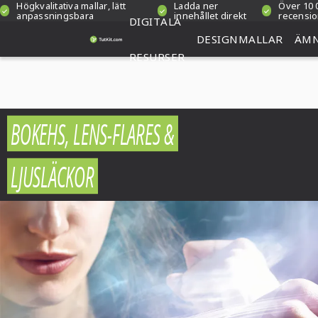
Högkvalitativa mallar, lätt
Ladda ner
Över 10 
anpassningsbara
innehållet direkt
recensi
DIGITALA
DESIGNMALLAR
ÄM
RESURSER
BOKEHS, LENS-FLARES &
LJUSLÄCKOR