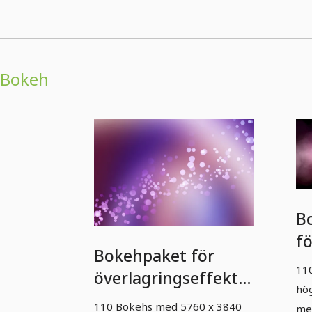
Bokeh
B
fö
Bokehpaket för
ef
110
överlagringseffekter
hö
- 1
110 Bokehs med 5760 x 3840
me