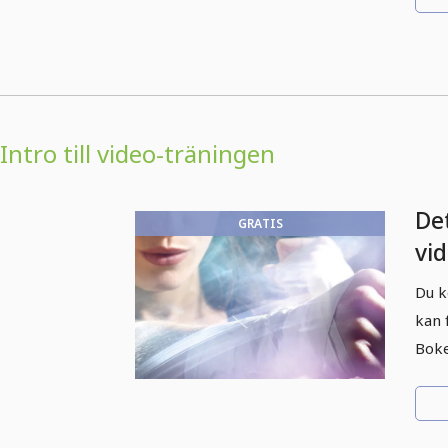
Intro till video-träningen
Det
GRATIS
vi
Le
Du k
Lea
kan 
Ph
Boke