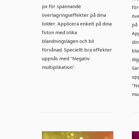
px för spännande
för
överlagringseffekter på dina
öve
bilder. Applicera enkelt på dina
på 
foton med olika
App
blandningslägen och bli
din
förvånad. Speciellt bra effekter
bla
uppnås med "Negativ
dig
multiplikation".
Sär
up
"N
mul