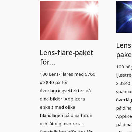
Lens
Lens-flare-paket
pake
för
over
100 hö
överläggseffekter
effek
100 Lens-Flares med 5760
ljusstr
- 1
x 3840 px för
x 3840 
överlagringseffekter på
spänna
dina bilder. Applicera
överläg
enkelt med olika
på dina
blandlägen på dina foton
Applic
och låt dig inspireras.
på dina
Speciellt bra effekter får