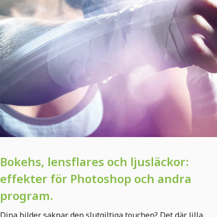
Bokehs, lensflares och ljusläckor:
effekter för Photoshop och andra
program.
Dina bilder saknar den slutgiltiga touchen? Det där lilla