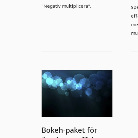
"Negativ multiplicera".
Spe
ef
me
mul
Bokeh-paket för