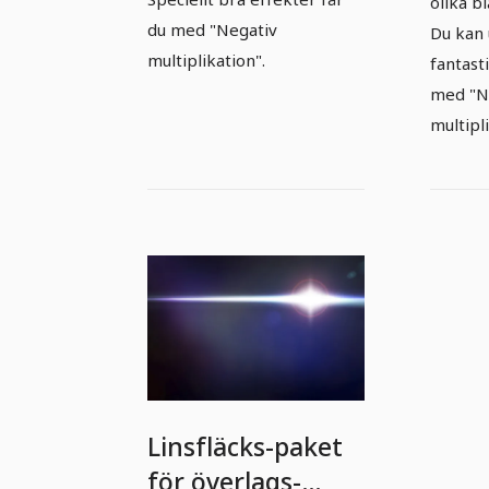
olika b
du med "Negativ
Du kan 
multiplikation".
fantast
med "N
multipli
Linsfläcks-paket
för överlags-