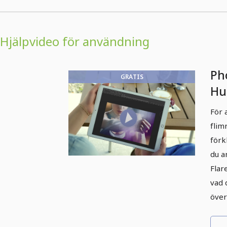
Hjälpvideo för användning
Ph
GRATIS
Hu
Bo
För 
Li
flim
förk
du a
Flar
vad 
över