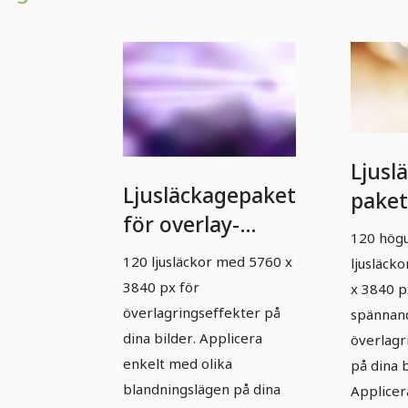
Ljusl
Ljusläckagepaket
paket
för overlay-
overl
120 hög
effekter - 1
effekt
120 ljusläckor med 5760 x
ljusläck
3840 px för
x 3840 p
överlagringseffekter på
spännan
dina bilder. Applicera
överlagr
enkelt med olika
på dina b
blandningslägen på dina
Applicer