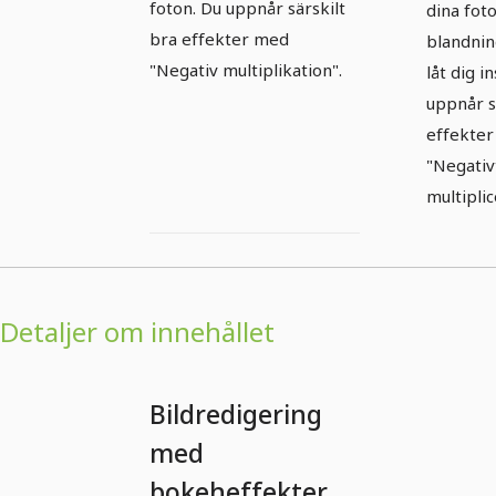
foton. Du uppnår särskilt
dina fot
bra effekter med
blandnin
"Negativ multiplikation".
låt dig i
uppnår s
effekte
"Negativ
multiplic
Detaljer om innehållet
Bildredigering
med
bokeheffekter,