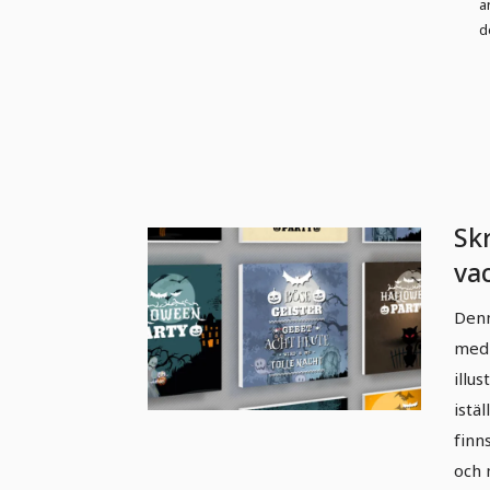
a
d
Sk
vac
fö
Denn
med 
illu
istäl
finn
och 