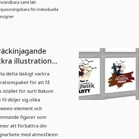
nvändbara samt lätt
npassningsbara för individuella
esigner
räckinjagande
kra illustrationer
r Halloween - 5
a detta läskigt vackra
strationspaket för att få
s istället för surt! Bakom
 fil döljer sig olika
oween-element och
ämmande figurer som
er att förbättra din
gnarbete med atmosfären