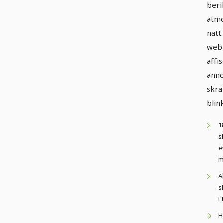
beri
atmo
natt
webb
affi
anno
skrä
blin
1
s
e
m
A
s
E
H