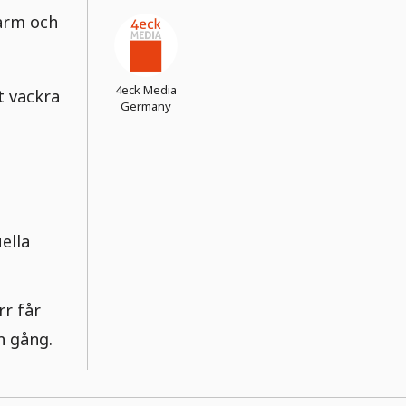
arm och
4eck Media
t vackra
Germany
ella
rr får
n gång.