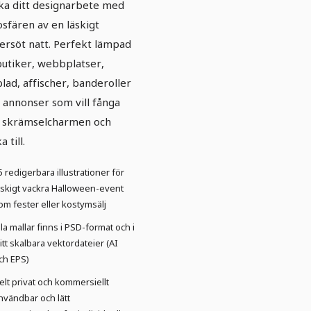
ka ditt designarbete med
sfären av en läskigt
ersöt natt. Perfekt lämpad
butiker, webbplatser,
blad, affischer, banderoller
r annonser som vill fånga
 skrämselcharmen och
a till.
5 redigerbara illustrationer för
äskigt vackra Halloween-event
om fester eller kostymsälj
lla mallar finns i PSD-format och i
ritt skalbara vektordateier (AI
ch EPS)
elt privat och kommersiellt
nvändbar och lätt