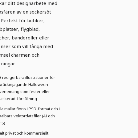
kar ditt designarbete med
sfären av en sockersöt
. Perfekt för butiker,
platser, flygblad,
scher, banderoller eller
nser som vill fånga med
msel charmen och
kningar.
8 redigerbara illustrationer för
kräckinjagande Halloween-
venemang som fester eller
askerad-försäljning
lla mallar finns i PSD-format och i
kalbara vektordatafiler (AI och
PS)
elt privat och kommersiellt