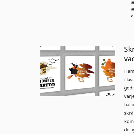
a
a
d
Sk
vac
fö
Hämt
illu
godi
varje
hall
skr
komm
desi