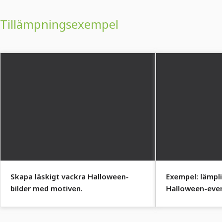
Tillämpningsexempel
Skapa läskigt vackra Halloween-
Exempel: lämpl
bilder med motiven.
Halloween-eve
eller försäljnin