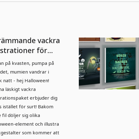
rämmande vackra
ustrationer för
lloween - 1
n på kvasten, pumpa på
det, mumien vandrar i
 natt - hej Halloween!
a läskigt vackra
strationspaket erbjuder dig
s istället för surt! Bakom
 fil döljer sig olika
oween-element och illustra
gestalter som kommer att