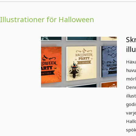
Illustrationer för Halloween
Sk
ill
Ha
Häxa
huvu
mörk
Denn
illu
godi
varje
Hall
spök