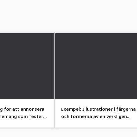
ig för att annonsera
Exempel: Illustrationer i färgerna
nemang som fester
och formerna av en verkligen
gsaktioner.
fantastisk natt