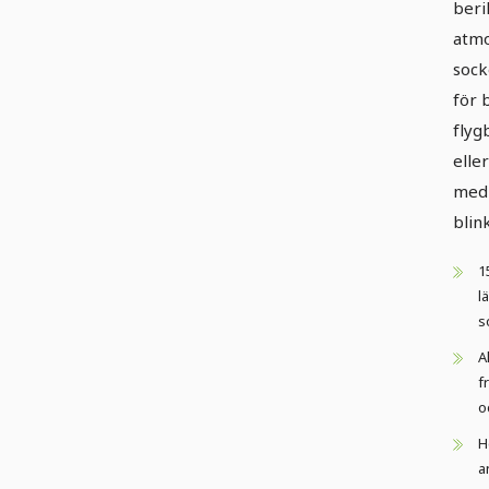
beri
atmo
sock
för 
flyg
elle
med
blink
1
l
s
A
f
o
H
a