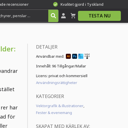
rade recensioner
Kvalitet gjord i Tyskland
TESTA NU
DETALJER
lder:
Användbar med:
Innehåll:
96 Tillgångar/Mallar
vandrar
Licens: privat och kommersiell
Användningsrättigheter
tället
KATEGORIER
Vektorgrafik & illustrationer
,
rer har
Fester & evenemang
ad för
ller
SKAPAT MED KÄRLEK AV: