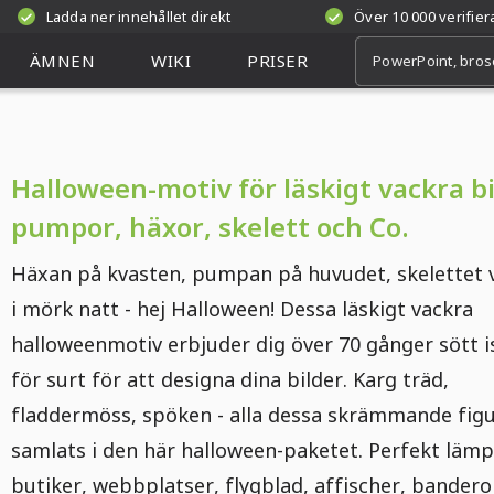
Ladda ner innehållet direkt
Över 10 000 verifie
ÄMNEN
WIKI
PRISER
Halloween-motiv för läskigt vackra bi
pumpor, häxor, skelett och Co.
Häxan på kvasten, pumpan på huvudet, skelettet 
i mörk natt - hej Halloween! Dessa läskigt vackra
halloweenmotiv erbjuder dig över 70 gånger sött is
för surt för att designa dina bilder. Karg träd,
fladdermöss, spöken - alla dessa skrämmande figu
samlats i den här halloween-paketet. Perfekt lämp
butiker, webbplatser, flygblad, affischer, bandero