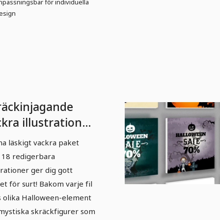
npassningsbar för individuella
esign
räckinjagande
kra illustrationer
r Halloween - 3
a läskigt vackra paket
18 redigerbara
strationer ger dig gott
let för surt! Bakom varje fil
s olika Halloween-element
mystiska skräckfigurer som