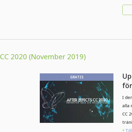
CC 2020 (November 2019)
Up
GRATIS
för
CC
I de
- Ö
alla
ny
CC 2
trän
Til