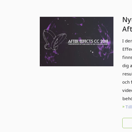
Nyt
Af
(ap
I de
Fö
Effe
fä
finn
fä
dig 
resu
och 
vide
behö
Til