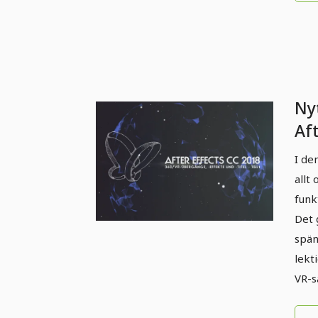
Nyt
Af
(ok
I de
gr
allt
eff
funk
(fö
Det 
spän
lekt
VR-s