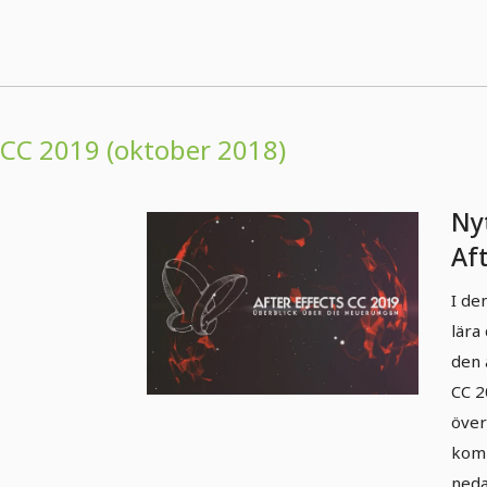
CC 2019 (oktober 2018)
Nyt
Af
(ok
I de
öv
lära
den 
CC 2
över
komm
neda