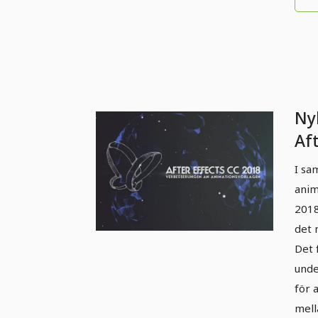
Ny
Af
(ok
I sa
Fö
anim
an
2018
det 
Det 
unde
för 
mell