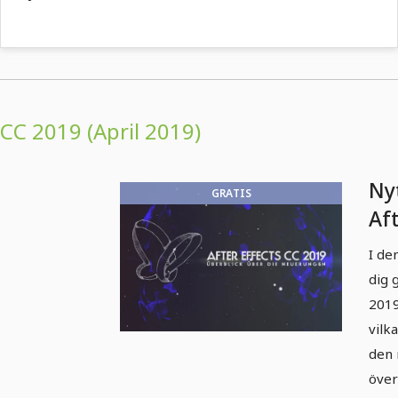
CC 2019 (April 2019)
Nyt
GRATIS
Af
(ap
I de
öv
dig 
2019
vilk
den 
över