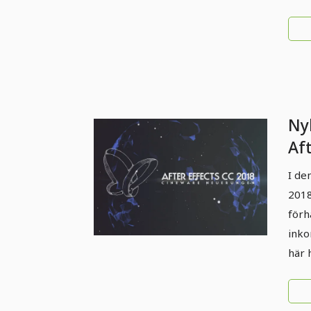
Ny
Af
(O
I de
Ci
2018
förh
inko
här 