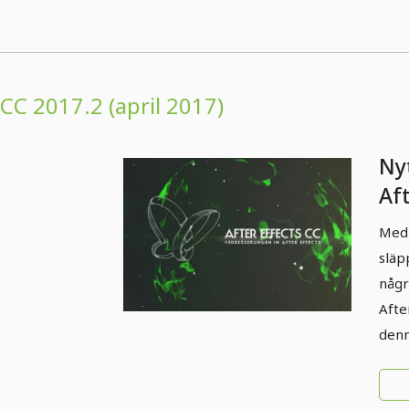
CC 2017.2 (april 2017)
Nyt
Af
(ap
Med 
För
släp
Eff
någr
Afte
denn