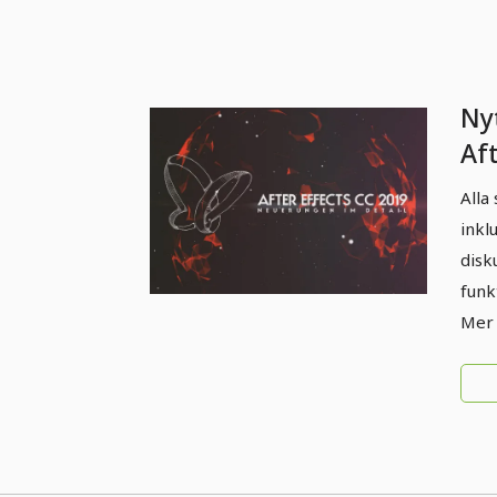
Nyt
Af
(o
Alla
i d
inkl
disk
funk
Mer 