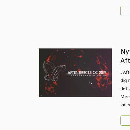
Nyt
Af
(ok
I Af
Fö
dig 
det 
Mer 
vide