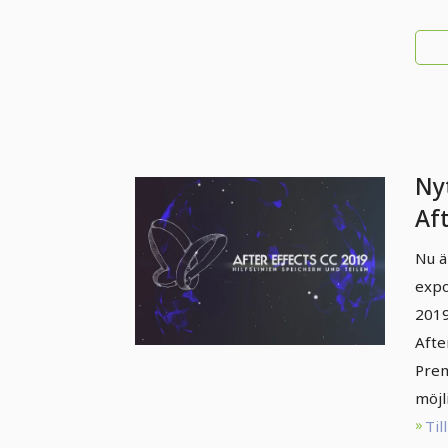
Nyt
Af
(ap
Nu ä
del
expo
2019
Afte
Prem
möjl
Til