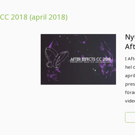
CC 2018 (april 2018)
Nyt
Af
(ap
I Af
öv
hel 
apri
pres
förä
vide