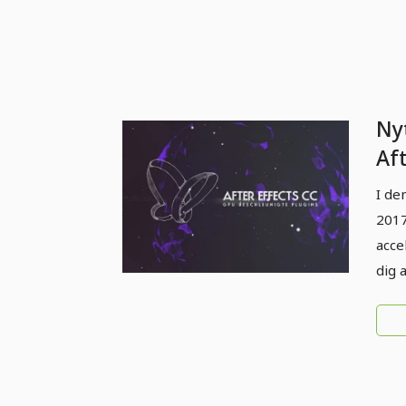
Nyt
Aft
(N
I de
ac
2017
pr
acce
dig 