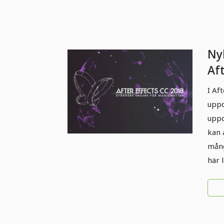
Ny
Af
(ap
I Af
mo
uppd
uppd
kan 
mång
här 