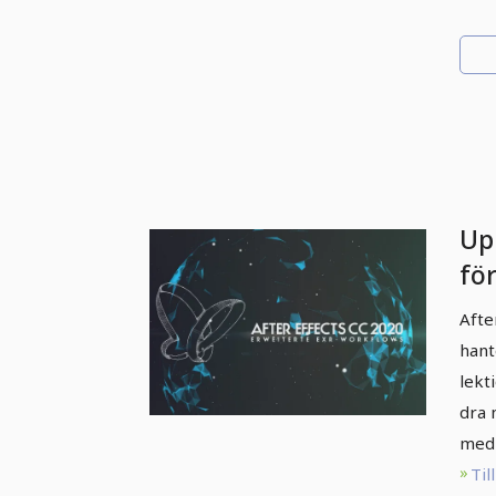
Up
för
CC
Afte
- 
hant
ar
lekt
dra 
med 
Til