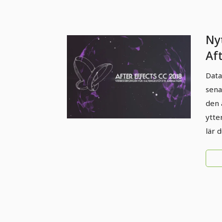
Nyt
Af
(ap
Data
Fö
sena
da
den 
ytte
lär 