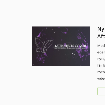
Nyt
Af
(ap
Med 
att
egen
eg
nytt
får 
nytt
vide