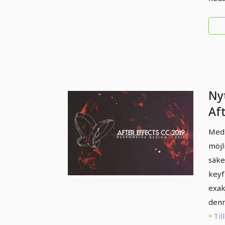
Nyt
Af
(ok
Med 
Re
möjl
säke
keyf
exak
denn
Til