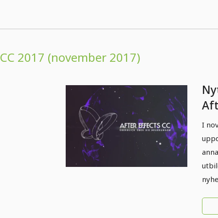
CC 2017 (november 2017)
Nyt
Aft
(n
I no
Öv
uppd
anna
utbi
nyhe