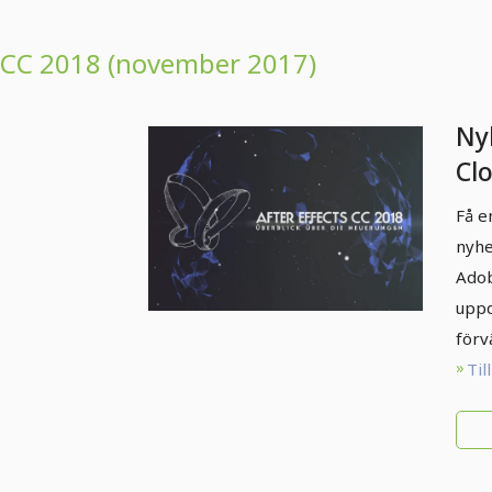
CC 2018 (november 2017)
Ny
Clo
20
Få e
Öv
nyhe
fu
Adob
uppd
förv
Til