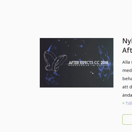
Ny
Af
(o
Alla
fun
med 
beha
att 
ända 
Til