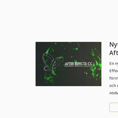
Nyt
Af
(Ap
En n
Es
Effe
föri
och 
nödv