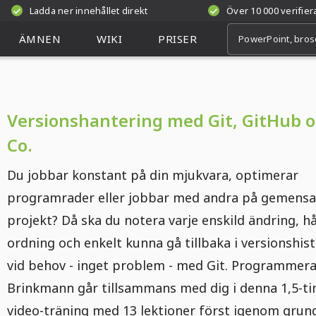
Ladda ner innehållet direkt
Över 10 000 verifie
ÄMNEN
WIKI
PRISER
Versionshantering med Git, GitHub 
Co.
Du jobbar konstant på din mjukvara, optimerar
programrader eller jobbar med andra på gemen
projekt? Då ska du notera varje enskild ändring, hå
ordning och enkelt kunna gå tillbaka i versionshis
vid behov - inget problem - med Git. Programmera
Brinkmann går tillsammans med dig i denna 1,5-t
video-träning med 13 lektioner först igenom grun