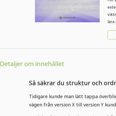
avl
exte
rem
vikt
lära 
Detaljer om innehållet
Så säkrar du struktur och ord
Tidigare kunde man lätt tappa överblick
vägen från version X till version Y ku