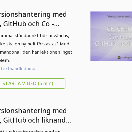
rsionshantering med
, GitHub och Co -
gra 11 ändringar
ammal ståndpunkt bör användas,
set, checkout)
ke ska en ny helt förkastas? Med
andona i den här lektionen inget
lem.
l texthandledning
STARTA VIDEO
(5 min)
rsionshantering med
t, GitHub och liknande
3 repositories på
att synkronisera data med en