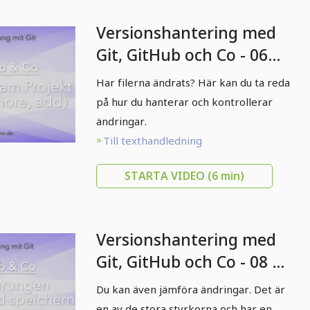
Versionshantering med
Git, GitHub och Co - 06
ändringar i projektet
Har filerna ändrats? Här kan du ta reda
(status, gitignore, add)
på hur du hanterar och kontrollerar
ändringar.
Till texthandledning
STARTA VIDEO
(6 min)
Versionshantering med
Git, GitHub och Co - 08 Se
på och spara nya
Du kan även jämföra ändringar. Det är
ändringar (diff, commit)
en av de stora styrkorna och har en