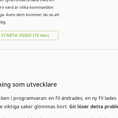
ägsna servrar (clone,
rn värd är olika kommandon
ote, push, pull).
iga. Även dem kommer du nu att
dig.
STARTA VIDEO
(10 min)
ning som utvecklare
en i programvaran: en fil ändrades, en ny fil lades ti
nde viktiga saker glömmas bort.
Git löser detta prob