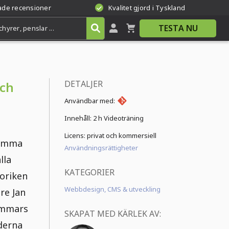
rade recensioner
Kvalitet gjord i Tyskland
TESTA NU
DETALJER
och
Användbar med:
Innehåll:
2 h Videoträning
Licens: privat och kommersiell
samma
Användningsrättigheter
lla
KATEGORIER
toriken
Webbdesign, CMS & utveckling
re Jan
immars
SKAPAT MED KÄRLEK AV:
derna