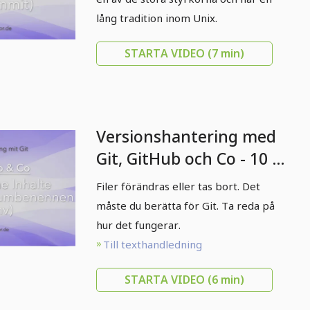
lång tradition inom Unix.
STARTA VIDEO
(7 min)
Versionshantering med
Git, GitHub och Co - 10 ta
bort eller byt namn på
Filer förändras eller tas bort. Det
innehåll i efterhand (rm,
måste du berätta för Git. Ta reda på
mv)
hur det fungerar.
Till texthandledning
STARTA VIDEO
(6 min)