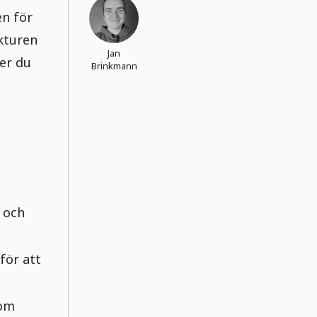
en för
kturen
Jan
er du
Brinkmann
t
 och
för att
som