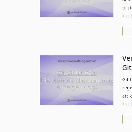
till
Til
Ve
Git
his
Git 
co
regi
att 
Til