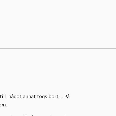
ll, något annat togs bort ... På
lem.