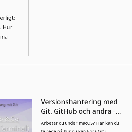
rligt:
k. Hur
nna
Versionshantering med
Git, GitHub och andra -
02 Unix Shell (Terminal)
Arbetar du under macOS? Här kan du
på macOS.
ta reda på hur du kan köra Git i