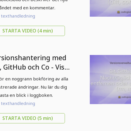
ståndet med en kommentar.
l texthandledning
STARTA VIDEO
(4 min)
rsionshantering med
, GitHub och Co - Visa
toriken för alla
för en noggrann bokföring av alla
mmits (log)
strerade ändringar. Nu lär du dig
kasta en blick i loggboken.
l texthandledning
STARTA VIDEO
(5 min)