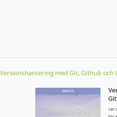
Versionshantering med Git, Github och 
Ve
GRATIS
Git
Int
Lär 
för 