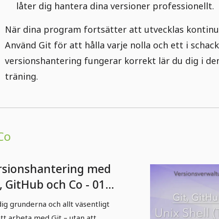
låter dig hantera dina versioner professionellt.
När dina program fortsätter att utvecklas kontinue
Använd Git för att hålla varje nolla och ett i schac
versionshantering fungerar korrekt lär du dig i de
träning.
Co
rsionshantering med
, GitHub och Co - 01
roduktion till Git
dig grunderna och allt väsentligt
att arbeta med Git – utan att