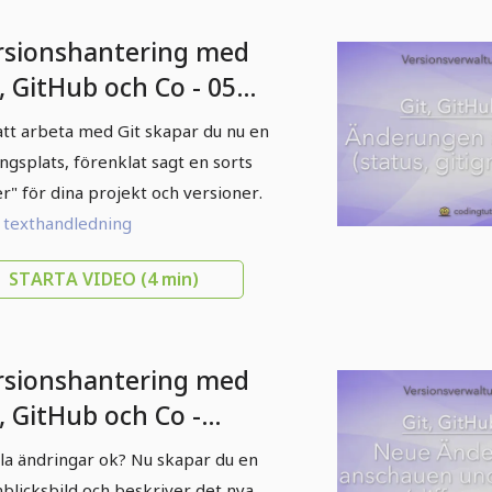
rsionshantering med
, GitHub och Co - 05
apa ett repository
att arbeta med Git skapar du nu en
it, status)
ingsplats, förenklat sagt en sorts
er" för dina projekt och versioner.
l texthandledning
STARTA VIDEO
(4 min)
rsionshantering med
, GitHub och Co -
ara ändringar
lla ändringar ok? Nu skapar du en
ommit)
blicksbild och beskriver det nya