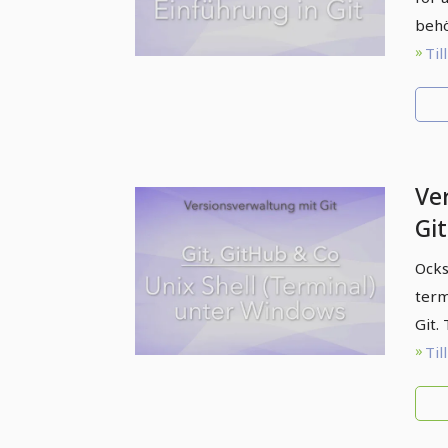
behö
Til
Ve
Git
Ter
Ocks
Wi
term
Git.
Til