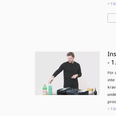
Til
In
- 
För 
inte
kräv
unde
prod
Til