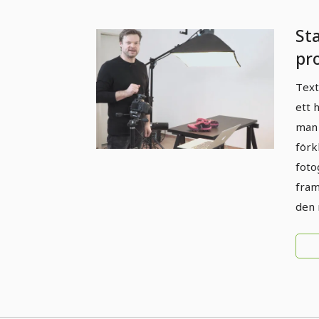
St
pr
bel
Text
ett h
man 
förk
foto
fram
den 