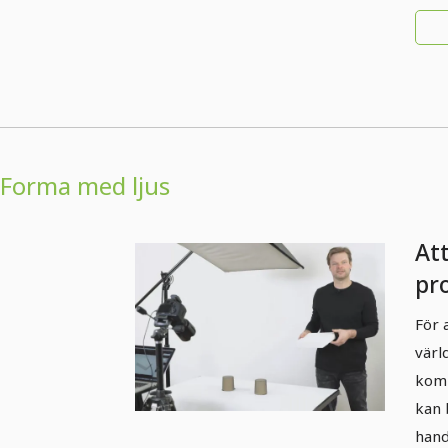
Forma med ljus
At
pr
2.
För 
rät
värl
komm
kan 
hand