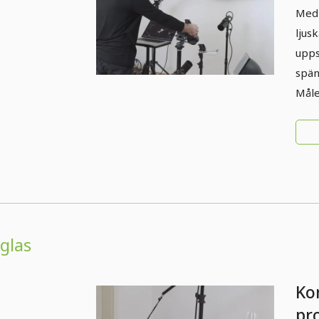
3.
Med 
fri
ljus
upps
spän
Måle
glas
Ko
pr