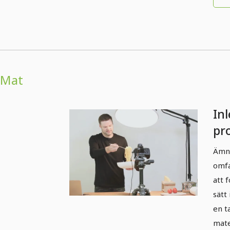
Mat
Inl
pr
8.1
Ämne
fö
omfa
att 
sätt
en t
mate