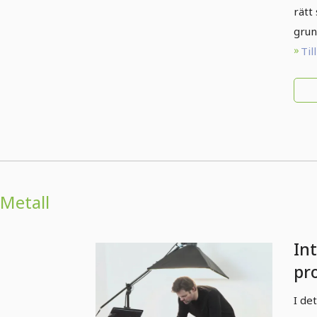
rätt
grun
Til
Metall
Int
pr
3.1
I de