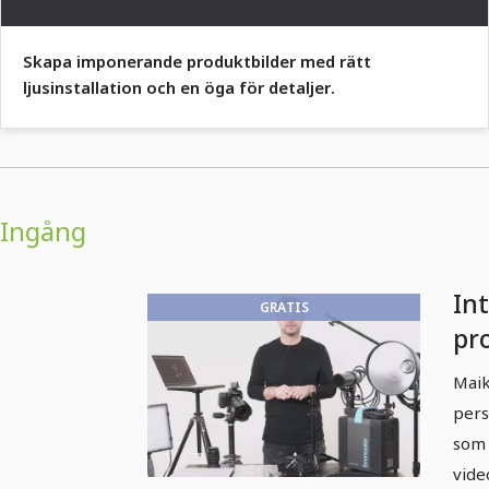
Skapa imponerande produktbilder med rätt
ljusinstallation och en öga för detaljer.
Ingång
Int
GRATIS
pr
1.
Maik
pers
som 
vide