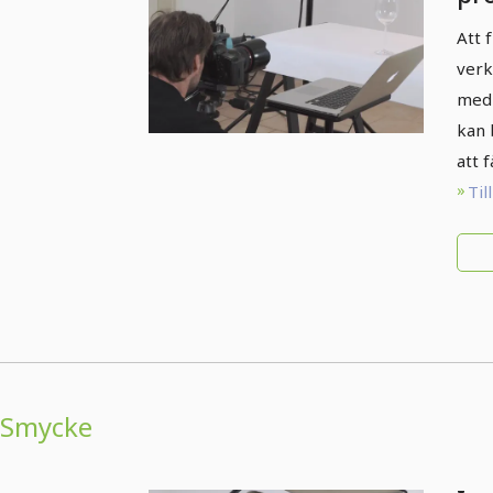
pla
Att 
sc
verk
med 
kan 
att 
Til
Smycke