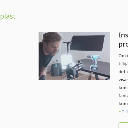
plast
Ins
pr
jo
Om d
lju
till
det 
visa
kont
fant
komp
Til