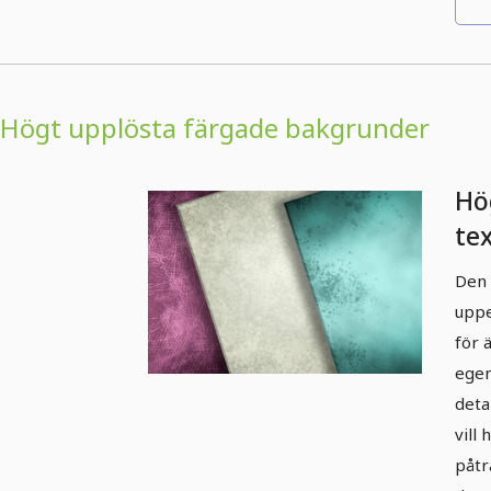
Högt upplösta färgade bakgrunder
Hö
te
ba
Den 
Ve
uppe
för 
egen
deta
vill
påtr