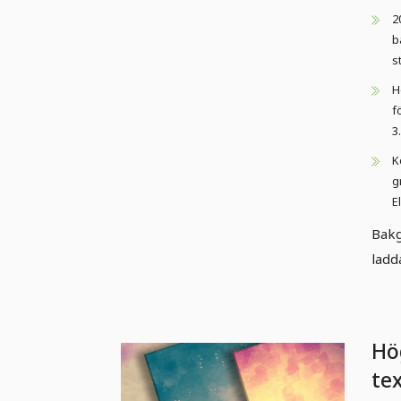
2
b
s
H
f
3
K
g
E
Bakg
ladd
Hö
te