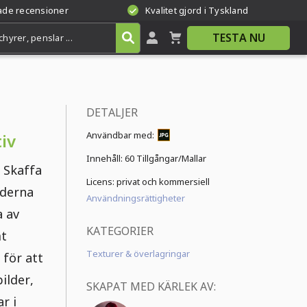
rade recensioner
Kvalitet gjord i Tyskland
TESTA NU
DETALJER
Användbar med:
iv
Innehåll:
60 Tillgångar/Mallar
 Skaffa
Licens: privat och kommersiell
lderna
Användningsrättigheter
a av
KATEGORIER
mt
Texturer & överlagringar
 för att
ilder,
SKAPAT MED KÄRLEK AV:
r i