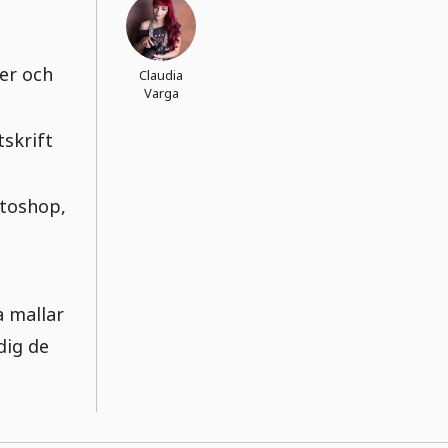
er och
Claudia
Varga
tskrift
toshop,
a mallar
dig de