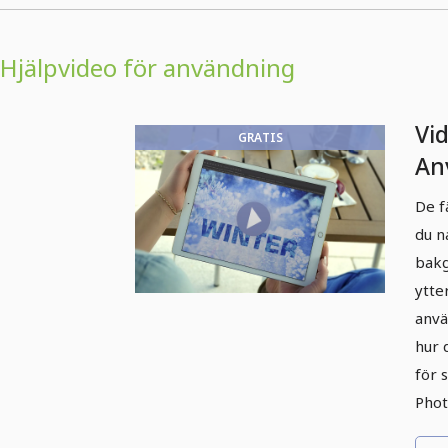
Hjälpvideo för användning
Vi
GRATIS
An
ba
De f
du n
bakg
ytte
anvä
hur 
för 
Phot