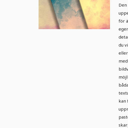
ba
Den 
Ve
uppe
för 
egen
deta
du v
elle
med 
bild
möjl
båda
text
kan 
upp
paste
skar