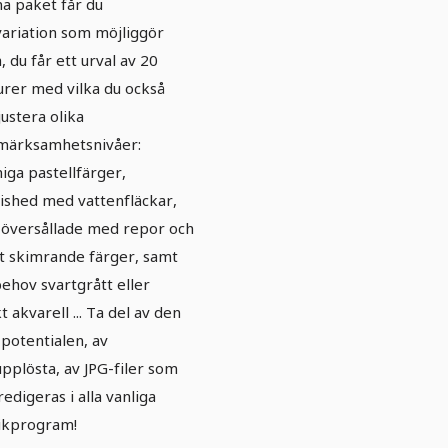
a paket får du
variation som möjliggör
, du får ett urval av 20
urer med vilka du också
justera olika
märksamhetsnivåer:
iga pastellfärger,
ished med vattenfläckar,
 översållade med repor och
t skimrande färger, samt
behov svartgrått eller
t akvarell ... Ta del av den
a potentialen, av
pplösta, av JPG-filer som
redigeras i alla vanliga
ikprogram!