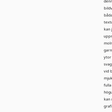
denn
bild
båda
text
kan 
upp
moln
garn
ytor
svag
vid 
mjuk
full
högu
kan 
graf