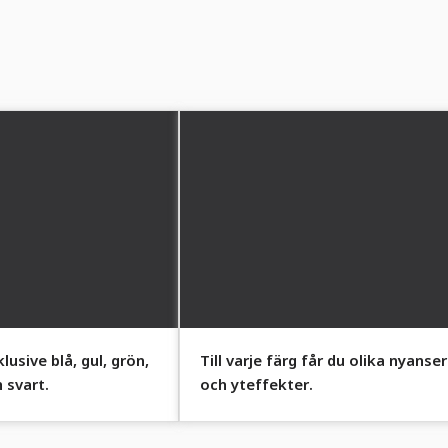
klusive blå, gul, grön,
Till varje färg får du olika nyanser
 svart.
och yteffekter.