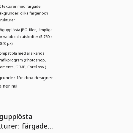
0 texturer med färgade
akgrunder, olika färger och
trukturer
ögupplösta JPG-filer, lämpliga
ör webb och utskrifter (5.760 x
.840 px)
ompatibla med alla kända
rafikprogram (Photoshop,
lements, GIMP, Corel osv.)
runder för dina designer -
a ner nu!
gupplösta
xturer: färgade