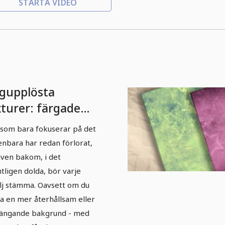
STARTA VIDEO
gupplösta
xturer: färgade
kgrunder -
som bara fokuserar på det
rsion 1
nbara har redan förlorat,
även bakom, i det
tligen dolda, bör varje
lj stämma. Oavsett om du
 ha en mer återhållsam eller
ängande bakgrund - med