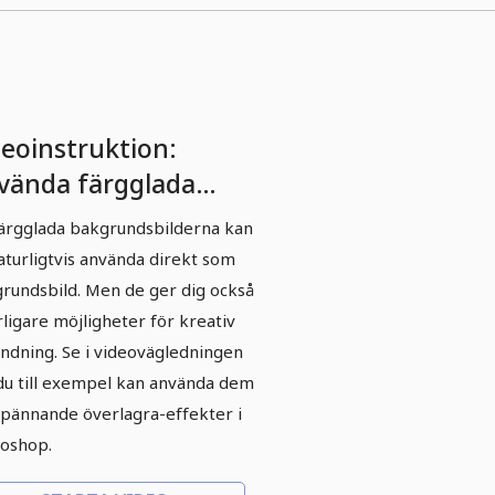
deoinstruktion:
vända färgglada
kgrundsbilder
ärgglada bakgrundsbilderna kan
aturligtvis använda direkt som
rundsbild. Men de ger dig också
rligare möjligheter för kreativ
ndning. Se i videovägledningen
du till exempel kan använda dem
spännande överlagra-effekter i
oshop.