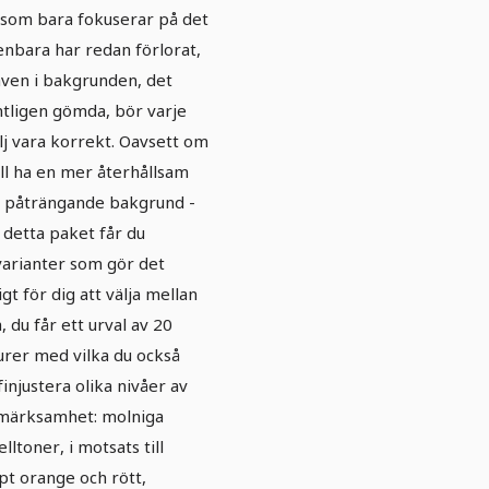
kgrunder -
som bara fokuserar på det
rsion 3
nbara har redan förlorat,
även i bakgrunden, det
tligen gömda, bör varje
lj vara korrekt. Oavsett om
ill ha en mer återhållsam
r påträngande bakgrund -
detta paket får du
varianter som gör det
igt för dig att välja mellan
, du får ett urval av 20
urer med vilka du också
finjustera olika nivåer av
märksamhet: molniga
lltoner, i motsats till
pt orange och rött,