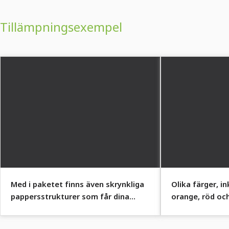
Tillämpningsexempel
Med i paketet finns även skrynkliga
Olika färger, in
pappersstrukturer som får dina
orange, röd och
bilder att flyga.