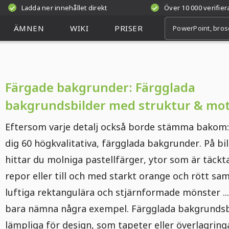
Ladda ner innehållet direkt
Över 10 000 verifie
ÄMNEN
WIKI
PRISER
Färgade bakgrunder: Färgglada
bakgrundsbilder med struktur & mot
Eftersom varje detalj också borde stämma bakom:
dig 60 högkvalitativa, färgglada bakgrunder. På bi
hittar du molniga pastellfärger, ytor som är täckt
repor eller till och med starkt orange och rött sa
luftiga rektangulära och stjärnformade mönster ...
bara nämna några exempel. Färgglada bakgrundsb
lämpliga för design, som tapeter eller överlagringa