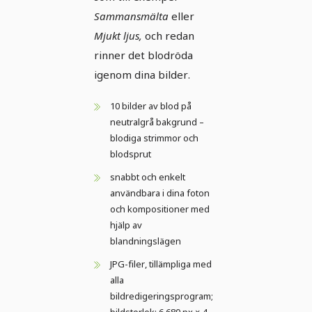
Sammansmälta
eller
Mjukt ljus,
och redan
rinner det blodröda
igenom dina bilder.
10 bilder av blod på
neutralgrå bakgrund –
blodiga strimmor och
blodsprut
snabbt och enkelt
användbara i dina foton
och kompositioner med
hjälp av
blandningslägen
JPG-filer, tillämpliga med
alla
bildredigeringsprogram;