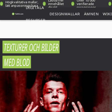
Ladda ner
Över 10 000
Högkvalitativa mallar,
innehållet
verifierade
lätt anpassningsbara
DIGITALA
direkt
recensioner
DESIGNMALLAR
ÄMNEN
WIKI
RESURSER
TEXTURER OCH BILDER
MED BLOD