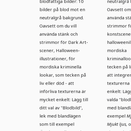
blodfattiga bilder: 10
neutralgrå
Blod och
Blod o
bilder på blod mot en
Oavsett om 
blodsprut 1
blodspr
neutralgrå bakgrund.
använda st
Oavsett om du vill
strimmor f
använda stänk och
konstscene
strimmor för Dark Art-
halloweenil
scener, Halloween-
mordiska
illustrationer, för
kriminallo
mordiska kriminella
tecken på li
lookar, som tecken på
att integre
liv eller död - att
texturerna 
införliva texturerna är
enkelt: Lägg 
mycket enkelt: Lägg till
valda "blodb
ditt val av "Blodbild",
med blandlä
lek med blandlägen
exempel
M
som till exempel
Mjukt ljus,
o