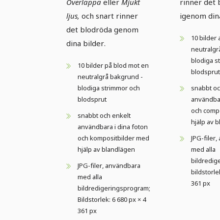
Överlappa
eller
Mjukt
rinner det
ljus,
och snart rinner
igenom din
det blodröda genom
10 bilder
dina bilder.
neutralgr
blodiga s
10 bilder på blod mot en
blodsprut
neutralgrå bakgrund -
blodiga strimmor och
snabbt oc
blodsprut
användbar
och comp
snabbt och enkelt
hjälp av 
användbara i dina foton
och kompositbilder med
JPG-filer
hjälp av blandlägen
med alla
bildredig
JPG-filer, användbara
bildstorle
med alla
361 px
bildredigeringsprogram;
Bildstorlek: 6 680 px × 4
361 px