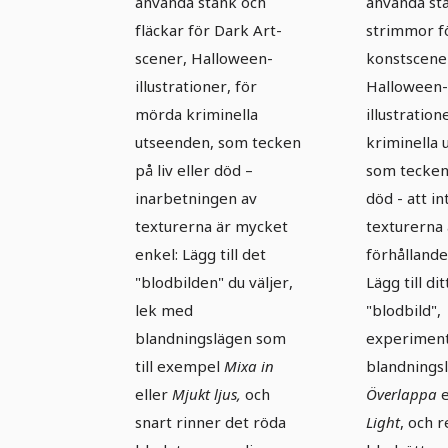
använda stänk och
använda st
fläckar för Dark Art-
strimmor f
scener, Halloween-
konstscene
illustrationer, för
Halloween-
mörda kriminella
illustratio
utseenden, som tecken
kriminella 
på liv eller död –
som tecken 
inarbetningen av
död - att i
texturerna är mycket
texturerna 
enkel: Lägg till det
förhållande
"blodbilden" du väljer,
Lägg till dit
lek med
"blodbild",
blandningslägen som
experimen
till exempel
Mixa in
blandnings
eller
Mjukt ljus,
och
Överlappa
e
snart rinner det röda
Light
, och 