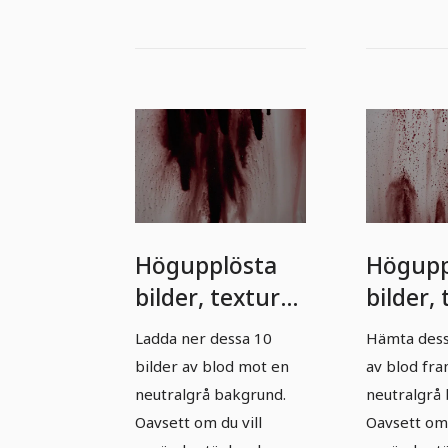
Högupplösta
Högupp
bilder, texturer
bilder,
&
och
Ladda ner dessa 10
Hämta dess
överlagringar:
överlag
bilder av blod mot en
av blod fr
Blod &
Blod o
neutralgrå bakgrund.
neutralgrå
blodsprut 3
blodst
Oavsett om du vill
Oavsett om 