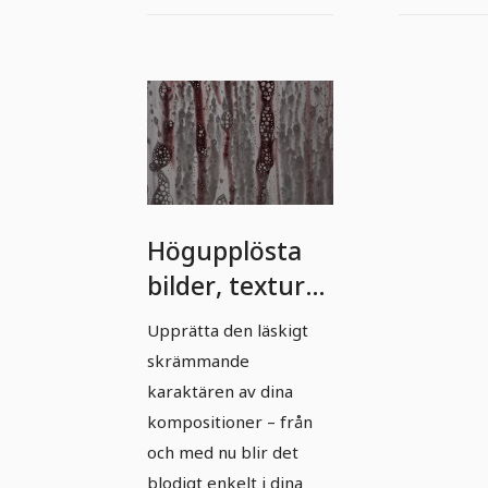
Högupplösta
bilder, texturer
& överlägg:
Upprätta den läskigt
Blod &
skrämmande
blodsprut 5
karaktären av dina
kompositioner – från
och med nu blir det
blodigt enkelt i dina