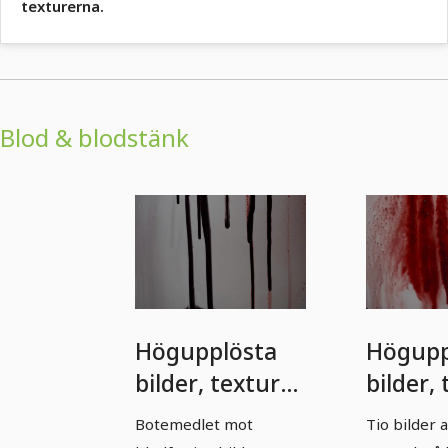
texturerna.
Blod & blodstänk
Högupplösta
Högupp
bilder, texturer
bilder,
och
och
Botemedlet mot
Tio bilder 
överlagringar:
överlag