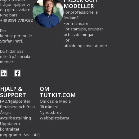
frågor hjälper vi
MODELLER
dig gärna vidare.
För professionella
Ring bara:
ändamål
+49 3991 7787032
För frilansare
För startups, grupper
Din
och avdelningar
kontaktperson är
För
Stefan Petri.
utbildningsinstitutioner
Du hittar oss
också på sociala
medier:
HJÄLP &
OM
SUPPORT
TUTKIT.COM
FAQ/Hjälpcenter
Om oss
&
Media
Betalning och frakt
Bli tränare
Ångra
Nyhetsbrev
avtal/beställning
Webbplatskarta
Uppdatera
kontraktet
(uppgradera/avsluta)