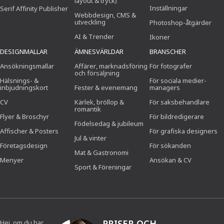
layout & tryck)
Inställningar
Serif Affinity Publisher
Webbdesign, CMS &
utveckling
Photoshop-åtgärder
AI & Trender
Ikoner
DESIGNMALLAR
ÄMNESVÄRLDAR
BRANSCHER
Ansökningsmallar
Affärer, marknadsföring
För fotografer
och försäljning
Hälsnings- &
För sociala medier-
inbjudningskort
Fester & evenemang
managers
CV
Kärlek, bröllop &
För saksbehandlare
romantik
Flyer & Broschyr
För bildredigerare
Födelsedag & jubileum
Affischer & Posters
För grafiska designers
Jul & vinter
Företagsdesign
För sökanden
Mat & Gastronomi
Menyer
Ansökan & CV
Sport & Föreningar
PRISER OCH
Hej, om du har