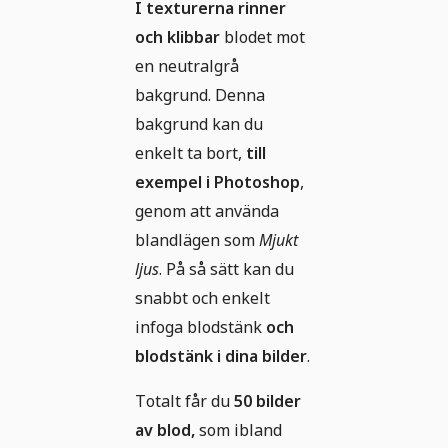
I texturerna rinner
och klibbar
blodet mot
en neutralgrå
bakgrund. Denna
bakgrund kan du
enkelt ta bort,
till
exempel i Photoshop
,
genom att använda
blandlägen som
Mjukt
ljus
. På så sätt kan du
snabbt och enkelt
infoga blodstänk
och
blodstänk i dina bilder
.
Totalt får du
50 bilder
av blod,
som ibland