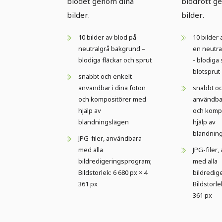
blodet genom dina
blodrött g
bilder.
bilder.
10 bilder av blod på
10 bilder
neutralgrå bakgrund –
en neutra
blodiga fläckar och sprut
- blodiga
blotsprut
snabbt och enkelt
användbar i dina foton
snabbt oc
och kompositörer med
användbar
hjälp av
och komp
blandningslägen
hjälp av
blandnin
JPG-filer, användbara
med alla
JPG-filer
bildredigeringsprogram;
med alla
Bildstorlek: 6 680 px × 4
bildredig
361 px
Bildstorle
361 px