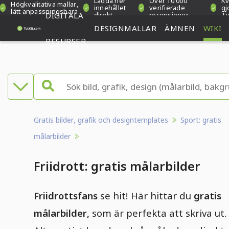
Ladda ner
Över 10 000
Kv
Högkvalitativa mallar,
innehållet
verifierade
gj
lätt anpassningsbara
DIGITALA
direkt
recensioner
Ty
DESIGNMALLAR
ÄMNEN
WIKI
RESURSER
Gratis bilder, grafik och designtemplates
Sport: gratis
målarbilder
Friidrott: gratis målarbilder
Friidrottsfans
se hit! Här hittar du
gratis
målarbilder,
som är perfekta att skriva ut.