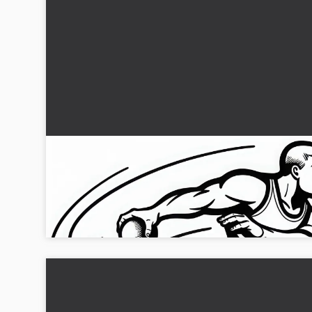
Kula-stötnings målarbild för friidrott – Ladda
ner gratis
Designa kula stöta målarbild – en kreativ färgläggningsidé f
friidrottsälskare! Ladda ner bilden gratis nu...