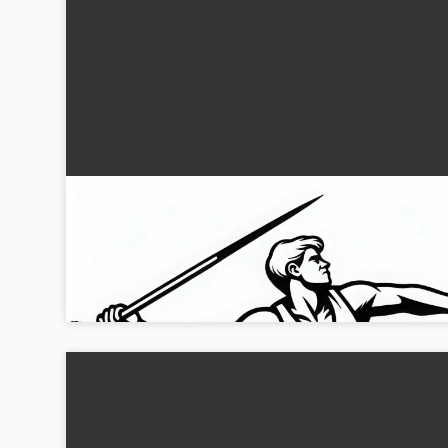
Spjutkastare kastar spjut med full kraft –
Målarbild friidrott gratis
Missa inte denna kostnadsfria målarbild av en spjutkastare.
Ladda ner målarbilden nu!...