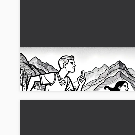
Två löpare tävlar i ett spännande lopp på ban
– Målarbild friidrott gratis
På den här målarbilden ser du ett spännande lopp mellan tv
löpare. Nu kan du ladda ner gratis och färglägga online!...