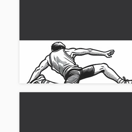
Långhopparen flyger genom luften ner i
sandgropen – Målarbild friidrott gratis
Upplev längdhopparen i aktion! Ladda ner den gratis målarbi
och designa den precis som du vill...