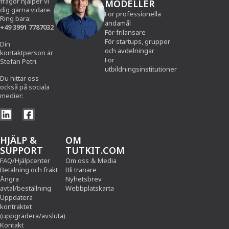
frågor hjälper vi
MODELLER
dig gärna vidare.
För professionella
Ring bara:
ändamål
+49 3991 7787032
För frilansare
För startups, grupper
Din
och avdelningar
kontaktperson är
För
Stefan Petri.
utbildningsinstitutioner
Du hittar oss
också på sociala
medier:
HJÄLP &
OM
SUPPORT
TUTKIT.COM
FAQ/Hjälpcenter
Om oss
&
Media
Betalning och frakt
Bli tränare
Ångra
Nyhetsbrev
avtal/beställning
Webbplatskarta
Uppdatera
kontraktet
(uppgradera/avsluta)
Kontakt