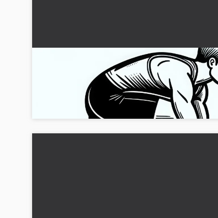
Sprinter startar från startblock - Målarbok fri
för friidrott
Hämta den gratis målarbild av en sprinter i startblock! Låt din
kreativitet flöda och ladda ner nu!...