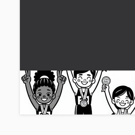
Prisutdelning med idrottare på podiet –
Målarbild friidrott gratis
Hämta en målarbild för prisutdelningen i friidrott. Ladda ner
gratis nu och färglägg online!...