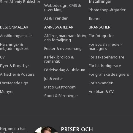
Inställningar
Serif Affinity Publisher
Webbdesign, CMS &
utveckling
Photoshop-åtgärder
AI & Trender
Ikoner
DESIGNMALLAR
ÄMNESVÄRLDAR
BRANSCHER
Ansökningsmallar
Affärer, marknadsföring
För fotografer
och försäljning
Hälsnings- &
För sociala medier-
inbjudningskort
Fester & evenemang
managers
CV
Kärlek, bröllop &
För saksbehandlare
romantik
Flyer & Broschyr
För bildredigerare
Födelsedag & jubileum
Affischer & Posters
För grafiska designers
Jul & vinter
Företagsdesign
För sökanden
Mat & Gastronomi
Menyer
Ansökan & CV
Sport & Föreningar
PRISER OCH
Hej, om du har