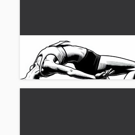
Höjdhoppare övervinner ribban – Målarbok
friidrott gratis
Upplev målarbilden av en höjdhopperska som hoppar över
ribban. Hämta din gratis motiv nu!...