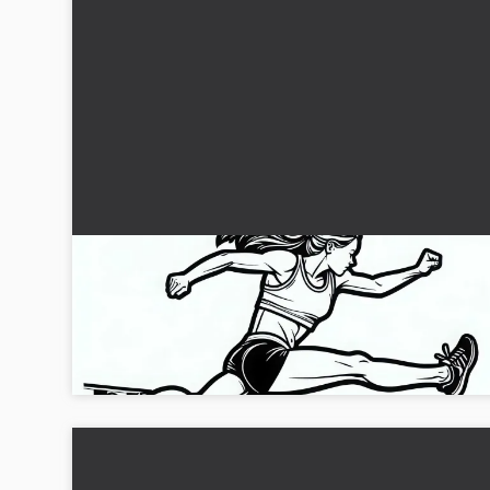
Häcksarlöpare hoppar över häck – Målarbild fö
friidrott
Upptäck det gratis målarbildet av en häcklöpare. Ladda ner 
och var kreativ!...