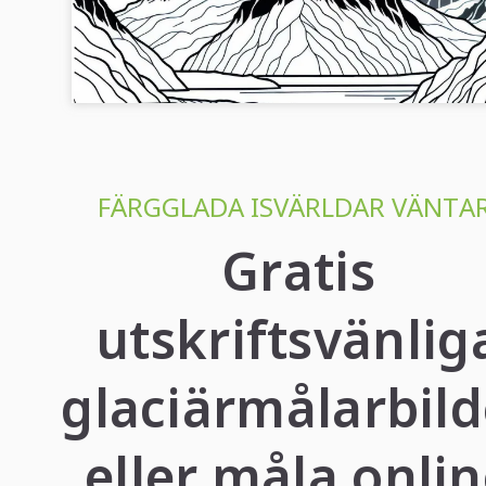
Ladda ner denna fantastiska målarbild av en glaciärlandskap
gratis och färglägg online eller offline!...
FÄRGGLADA ISVÄRLDAR VÄNTAR
Gratis
utskriftsvänlig
glaciärmålarbild
eller måla onli