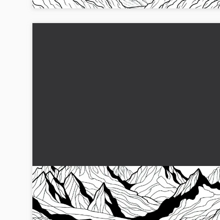
Säl ligger på isflak - Målarbild gratis
Njut av denna säl på en isflak. Ladda ner den gratis