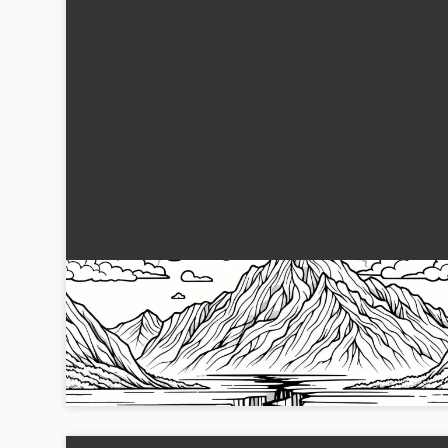
Glaciär splittras – Målarbild för nedladdning
Njut av den kreativa friheten med denna glaciärfärgläggning
Ladda ner den kostnadsfritt och börja genast färglägga!...