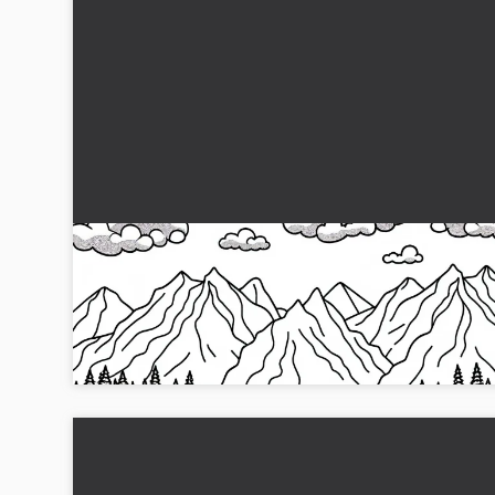
Isbjörnen som åker på ett isberg som målarbil
gratis
Mala en isbjörn på en isflak i en fantastisk
glaciärlandsapsulation. Ladda ner bilden gratis!...