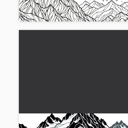
Upptäck den imponerande målarbilden av ett glaciärlandskap
snöstorm. Ladda ner det gratis och sätt färg på spelet!...
Glaciär färgläggningssida gratis