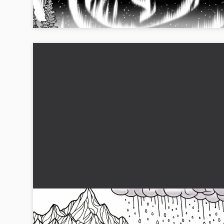
nu och bli kreativ!...
Snöstorm sveper över glaciärlandskap –
Målarbild gratis