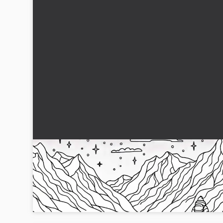
Expedition med slädhundar över isen på en
glaciär – Målarbild gratis
Upptäck målarbilden av ett glaciärlandskap med slädhundar.
Ladda ner den gratis och färglägg den!...