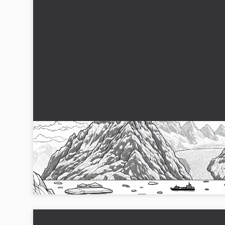
Isbitar driver i det kalla vattnet – målarbok
gratis
Upplev fascinationen av isflaken i målarbilden! Ladda ner
gratis nu och måla kreativt!...