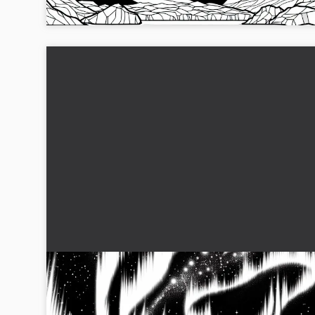
målarbilden nu!...
Nordljus över den isiga glaciärlandskapet –
Målarbild gratis
Njut av skönheten av norrsken över glaciärer. Ladda ner gra