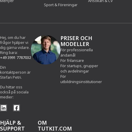
Menyer
Ansökan & CV
Sport & Föreningar
PRISER OCH
Hej, om du har
frågor hjälper vi
MODELLER
dig gärna vidare.
För professionella
Ring bara:
ändamål
+49 3991 7787032
För frilansare
För startups, grupper
Din
och avdelningar
kontaktperson är
För
Stefan Petri.
utbildningsinstitutioner
Du hittar oss
också på sociala
medier:
HJÄLP &
OM
SUPPORT
TUTKIT.COM