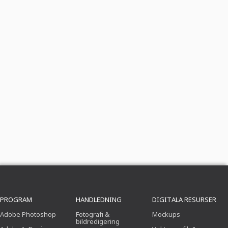
PROGRAM
HANDLEDNING
DIGITALA RESURSER
Adobe Photoshop
Fotografi &
Mockups
bildredigering