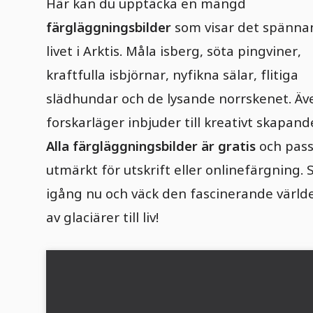
Här kan du upptäcka en mängd
färgläggningsbilder
som visar det spänna
livet i Arktis. Måla isberg, söta pingviner,
kraftfulla isbjörnar, nyfikna sälar, flitiga
slädhundar och de lysande norrskenet. Äv
forskarläger inbjuder till kreativt skapand
Alla färgläggningsbilder är gratis
och pass
utmärkt för utskrift eller onlinefärgning. 
igång nu och väck den fascinerande värld
av glaciärer till liv!