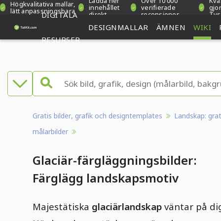
Ladda ner
Över 10 000
Kval
Högkvalitativa mallar,
innehållet
verifierade
gjor
lätt anpassningsbara
DIGITALA
direkt
recensioner
Tys
DESIGNMALLAR
ÄMNEN
WIKI
RESURSER
Gratis bilder, grafik och designtemplates
Landskap: grat
målarbilder
Glaciär-färgläggningsbilder:
Färglägg landskapsmotiv
Majestätiska
glaciärlandskap
väntar på di