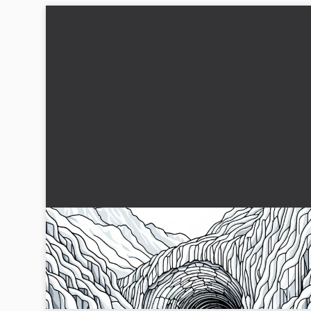
Glaciärtunnel – Färgläggningsbild gratis
Upplev den magiska isig tunneln i glaciären! Ladda ner
målarbilden gratis och börja måla direkt....