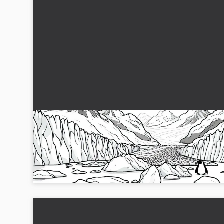
Pingviner gaylar över isen på en glaciär – grati
målarbild
Pingviner i glaciärlandskap väntar på att bli målade av dig.
Ladda ner bilden gratis och designa den helt efter din smak!.