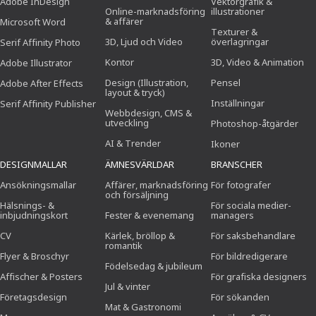
Adobe InDesign
Vektorgrafik &
Online-marknadsföring
illustrationer
& affärer
Microsoft Word
Texturer &
3D, Ljud och Video
överlagringar
Serif Affinity Photo
Kontor
3D, Video & Animation
Adobe Illustrator
Design (Illustration,
Pensel
Adobe After Effects
layout & tryck)
Inställningar
Serif Affinity Publisher
Webbdesign, CMS &
utveckling
Photoshop-åtgärder
AI & Trender
Ikoner
DESIGNMALLAR
ÄMNESVÄRLDAR
BRANSCHER
Ansökningsmallar
Affärer, marknadsföring
För fotografer
och försäljning
Hälsnings- &
För sociala medier-
inbjudningskort
Fester & evenemang
managers
CV
Kärlek, bröllop &
För saksbehandlare
romantik
Flyer & Broschyr
För bildredigerare
Födelsedag & jubileum
Affischer & Posters
För grafiska designers
Jul & vinter
Företagsdesign
För sökanden
Mat & Gastronomi