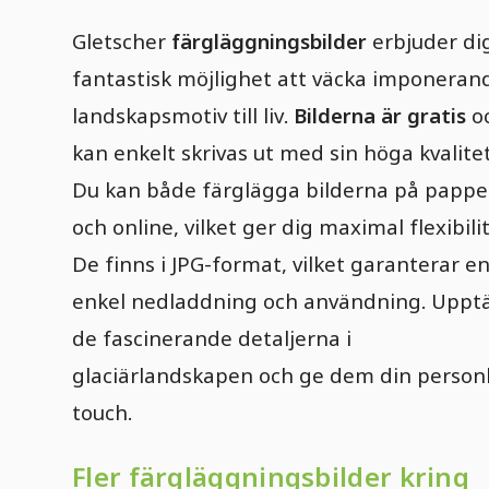
Gletscher
färgläggningsbilder
erbjuder di
fantastisk möjlighet att väcka imponeran
landskapsmotiv till liv.
Bilderna är gratis
o
kan enkelt skrivas ut med sin höga kvalitet
Du kan både färglägga bilderna på pappe
och online, vilket ger dig maximal flexibilit
De finns i JPG-format, vilket garanterar e
enkel nedladdning och användning. Uppt
de fascinerande detaljerna i
glaciärlandskapen och ge dem din person
touch.
Fler färgläggningsbilder kring