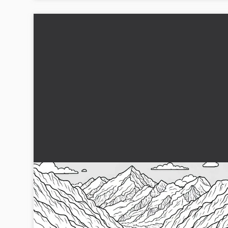
Forskarläger med tält på snö – Målarbild glaciä
gratis
Upptäck den vinterliga glaciärlandskapet med en forskarby.
Ladda ner din kostnadsfria målarbild nu!...