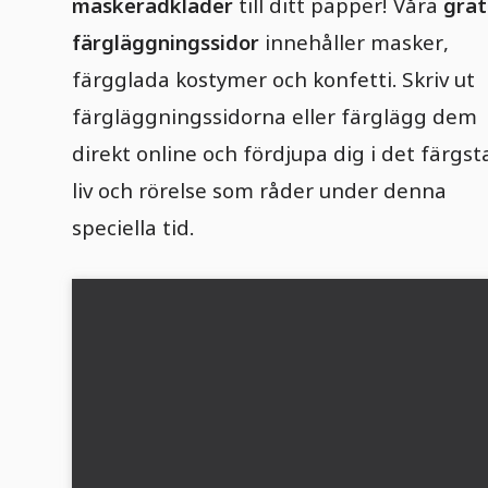
maskeradkläder
till ditt papper! Våra
grat
färgläggningssidor
innehåller masker,
färgglada kostymer och konfetti. Skriv ut
färgläggningssidorna eller färglägg dem
direkt online och fördjupa dig i det färgst
liv och rörelse som råder under denna
speciella tid.