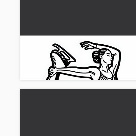
Konsttävlande skridskokonstnär
färgläggningsbild gratis
Missa inte vår gratis målarbild av en konståkare. Ladda ner 
färglägg nu!...