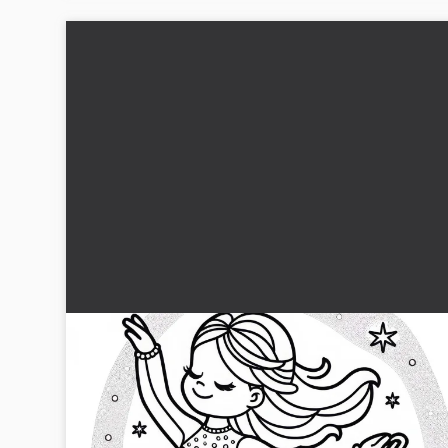
Glittrande klänning av en konståkare som
utmålningsbild
Njut av den glittrande klänningen på en konståkare. Ladda n
målarbilden gratis nu!...