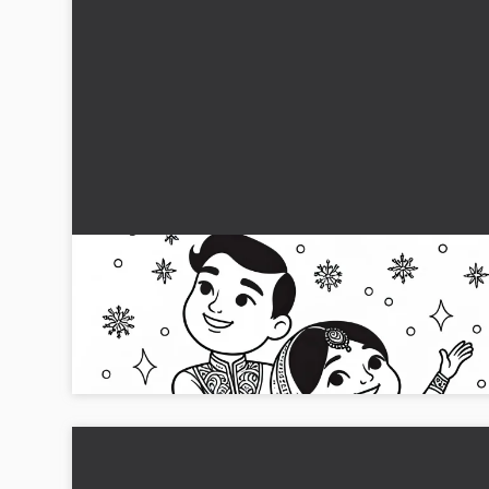
Konståkare utför ett par program –
färgläggningsmall gratis
Skapa målarbilden av konståkaren och ladda ner den gratis. 
kreativ nu!...