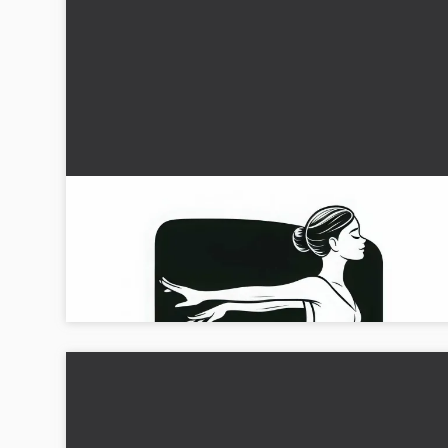
Konståkare glider elegant – Målarbild gratis
Upptäck den charmiga målarbilden av en konståkare och la
ner den gratis!...