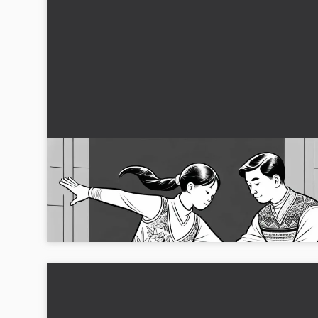
Konståkare tränar med tränare – Målarbild
gratis
Ge din kreativitet uttryck med denna konståkningsmålarbild.
Ladda ner nu och måla online!...