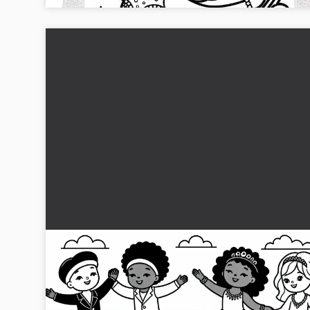
Barn som konståkare på isbanan – Ladda ner
färgläggningssidan gratis
Hämta den kreativa målarbilden av barn som konståkare på
isbanan. Ladda ner den gratis och upptäck glädjen i att