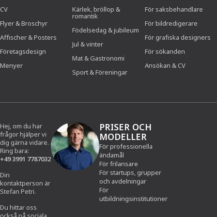
CV
Kärlek, bröllop &
För saksbehandlare
romantik
Flyer & Broschyr
För bildredigerare
Födelsedag & jubileum
Affischer & Posters
För grafiska designers
Jul & vinter
Företagsdesign
För sökanden
Mat & Gastronomi
Menyer
Ansökan & CV
Sport & Föreningar
PRISER OCH
Hej, om du har
frågor hjälper vi
MODELLER
dig gärna vidare.
För professionella
Ring bara:
ändamål
+49 3991 7787032
För frilansare
För startups, grupper
Din
och avdelningar
kontaktperson är
För
Stefan Petri.
utbildningsinstitutioner
Du hittar oss
också på sociala