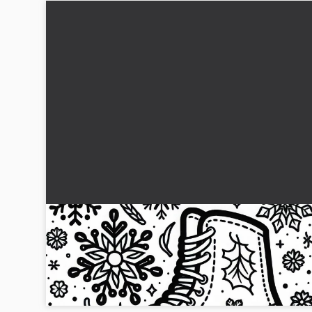
Konståkningsskridskor – Gratis målarbild
Hämta denna vackra målarbild av konståkare. Ladda ner den
gratis nu och bli kreativ!...