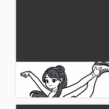
Konståkare visar figur - Målarbild gratis
Upplev elegansen hos konståkaren i denna gratismatch.
Ladda ner den nu!...