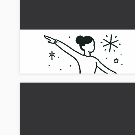
Konståkningsmålning Enkel Gratis
Denna konståkning färgläggningsmall väntar på dig. Ladda 
bilden gratis nu!...