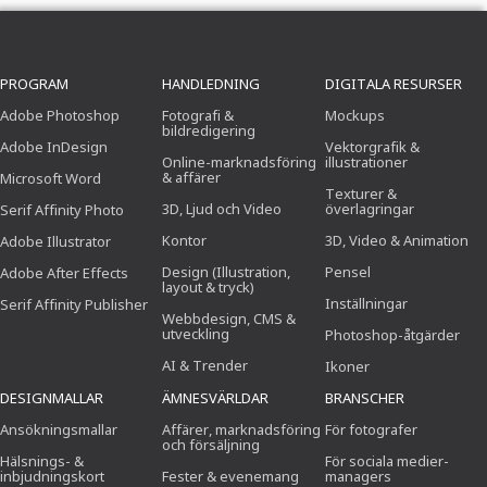
PROGRAM
HANDLEDNING
DIGITALA RESURSER
Adobe Photoshop
Fotografi &
Mockups
bildredigering
Adobe InDesign
Vektorgrafik &
Online-marknadsföring
illustrationer
& affärer
Microsoft Word
Texturer &
3D, Ljud och Video
överlagringar
Serif Affinity Photo
Kontor
3D, Video & Animation
Adobe Illustrator
Design (Illustration,
Pensel
Adobe After Effects
layout & tryck)
Inställningar
Serif Affinity Publisher
Webbdesign, CMS &
utveckling
Photoshop-åtgärder
AI & Trender
Ikoner
DESIGNMALLAR
ÄMNESVÄRLDAR
BRANSCHER
Ansökningsmallar
Affärer, marknadsföring
För fotografer
och försäljning
Hälsnings- &
För sociala medier-
inbjudningskort
Fester & evenemang
managers