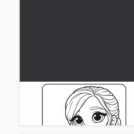
Konståkare får applåder efter föreställningen
Målarbild gratis
Hämta din gratis målarbild av konståkaren som får applåder
efter sin föreställning. Ladda ner och färglägg nu!...