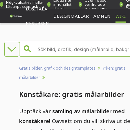
Ladda ner
Över 10 000
Kv
Högkvalitativa mallar,
innehållet
verifierade
gj
lätt anpassningsbara
DIGITALA
direkt
recensioner
Ty
DESIGNMALLAR
ÄMNEN
WIKI
RESURSER
Gratis bilder, grafik och designtemplates
Yrken: gratis
målarbilder
Konståkare: gratis målarbilder
Upptäck vår
samling av målarbilder med
konståkare!
Oavsett om du vill skriva ut 