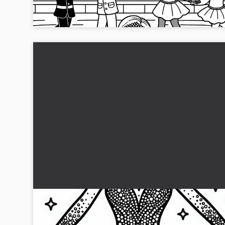
färglägga!...
Glittrande kostym av en konståkare - Målarbil
gratis