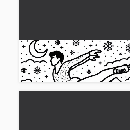
Konstskridskoåkare förbereder sig för ett ho
– färgläggningsmall gratis
Måla konståkaren som är på väg att hoppa. Ladda ner den
gratis målarbilden direkt!...