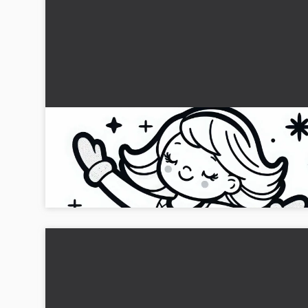
Konståkare övar piruett på isen - gratis
målarbild
Målarbilden visar en konståkare i en piruett på isen. Hämta
mallen gratis för att måla...