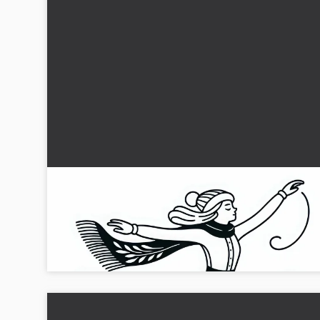
Konståkare övar dans på isen – Målarbild grati
Fyll spelet med färg med vår målarbild av en konståkare på i
Ladda ner gratis nu och måla kreativt!...