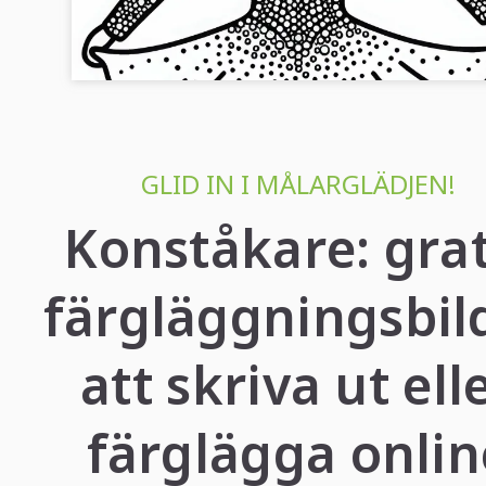
Förvandla din kreativitet med vår målarbild av en konståkare
Ladda ner och färglägg gratis nu!...
GLID IN I MÅLARGLÄDJEN!
Konståkare: grat
färgläggningsbil
att skriva ut ell
färglägga onlin