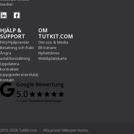
medier:
HJÄLP &
OM
SUPPORT
TUTKIT.COM
FAQ/Hjälpcenter
Om oss
&
Media
Betalning och frakt
Bli tränare
Ångra
Nyhetsbrev
avtal/beställning
Webbplatskarta
Uppdatera
kontraktet
(uppgradera/avsluta)
Kontakt
2015-2026 TutKit.com
Alla priser inklusive moms.