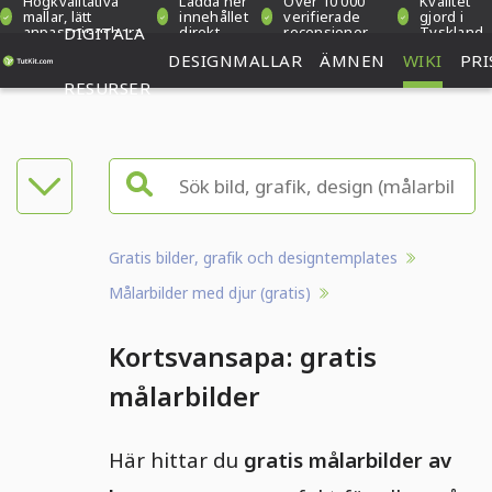
Högkvalitativa
Ladda ner
Över 10 000
Kvalitet
mallar, lätt
innehållet
verifierade
gjord i
anpassningsbara
DIGITALA
direkt
recensioner
Tyskland
DESIGNMALLAR
ÄMNEN
WIKI
PRI
RESURSER
Gratis bilder, grafik och designtemplates
Målarbilder med djur (gratis)
Kortsvansapa: gratis
målarbilder
Här hittar du
gratis målarbilder av