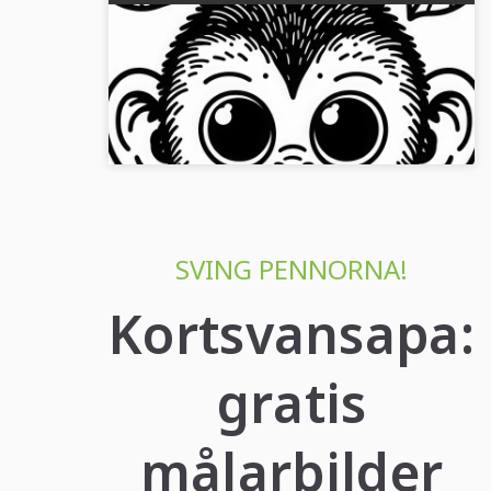
Korthandskolfångare tittar med
nyfikna ögon in i kameran – Målarbild
gratis
Rita en nyfiken kortsvansapa. Hämta nu
målarbilden gratis!...
SVING PENNORNA!
Kortsvansapa:
gratis
målarbilder