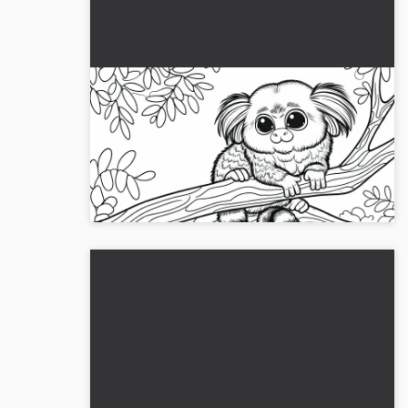
Kortsvansapa vilar i trädets krona –
Färgläggningsbild gratis
Upptäck det gratis målarbilden av en
kortsvansapa i trädets kronor. Ladda ner det nu
och måla online!...