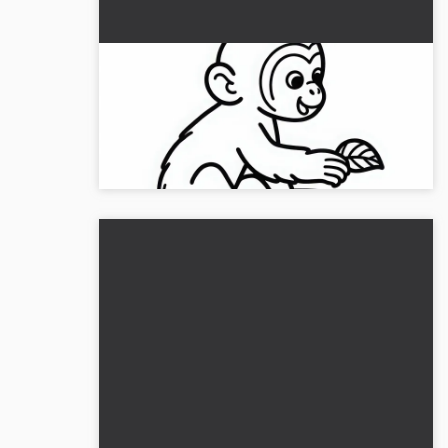
Kortsvansapa leker med blad –
Målarbild enkel gratis
Upplev skoj med en kort svansap och sitt blad.
Ladda ner målarbilden gratis nu....