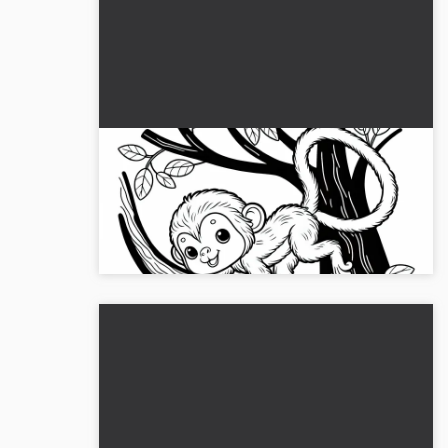
Kortsvansapa klättrar snabbt upp i
trädet - Målarbok gratis
Upptäck målarbilden av en kortsvansapa. Ladda
ner bilden gratis och börja färglägga!...