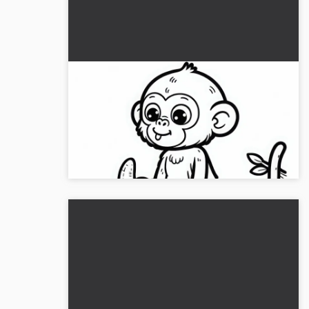
Kortsvansapa sitter på grenen och
äter en banan – Målarbild gratis
Hämta vår gratis målarbild av en kortsvansapa
som äter en banan. Ladda ner den nu och måla
online!...