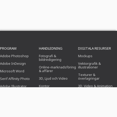
PROGRAM
HANDLEDNING
DIGITALA RESURSER
Adobe Photoshop
Fotografi &
Mockups
bildredigering
Adobe InDesign
Vektorgrafik &
Online-marknadsföring
illustrationer
& affärer
Microsoft Word
Texturer &
3D, Ljud och Video
överlagringar
Serif Affinity Photo
Kontor
3D, Video & Animation
Adobe Illustrator
Design (Illustration,
Pensel
Adobe After Effects
layout & tryck)
Inställningar
Serif Affinity Publisher
Webbdesign, CMS &
utveckling
Photoshop-åtgärder
AI & Trender
Ikoner