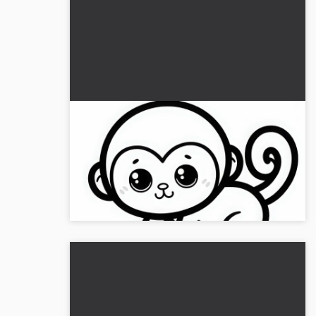
Gratis målarbild av en kortsvansad
apa
Fördjupa dig i den underhållande världen av
kortsvansapor. Ladda ner målarbilden gratis
nu!...