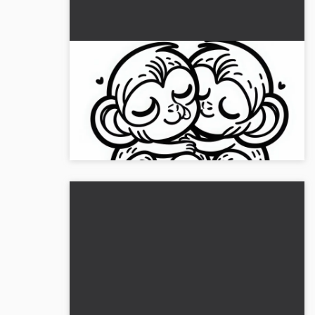
Korte svansad apan kramar om
varandra – färgläggningssida gratis
Njut av den söta målarbilden av två kramande
kortsvansapor. Skaffa bilden gratis och ladda
ner den nu!...