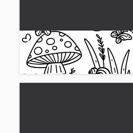
Kruka sitter i gräset bredvid svampen: Enkel
målarbild (Gratis)
Färga grodan i det höga gräset bredvid en svamp. Ladda ne
målarbladet i JPG-format gratis nu!...