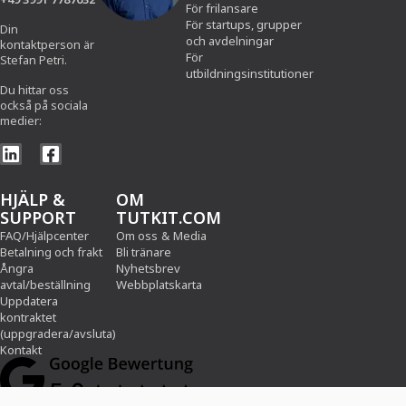
För frilansare
För startups, grupper
Din
och avdelningar
kontaktperson är
För
Stefan Petri.
utbildningsinstitutioner
Du hittar oss
också på sociala
medier:
HJÄLP &
OM
SUPPORT
TUTKIT.COM
FAQ/Hjälpcenter
Om oss
&
Media
Betalning och frakt
Bli tränare
Ångra
Nyhetsbrev
avtal/beställning
Webbplatskarta
Uppdatera
kontraktet
(uppgradera/avsluta)
Kontakt