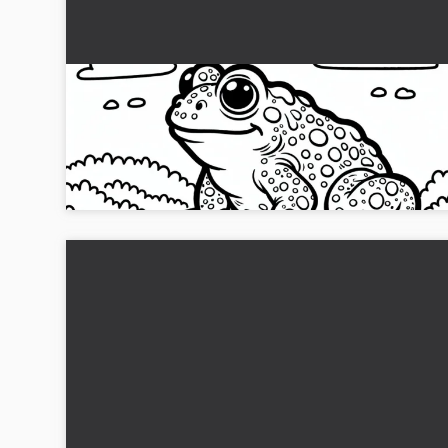
Stor padda sitter på sten: Enkelt målarblad
(Gratis)
Hämta denna gratis målarbild av en stor padda på en sten.
Ladda ner den nu och sätt färg på spelet!...