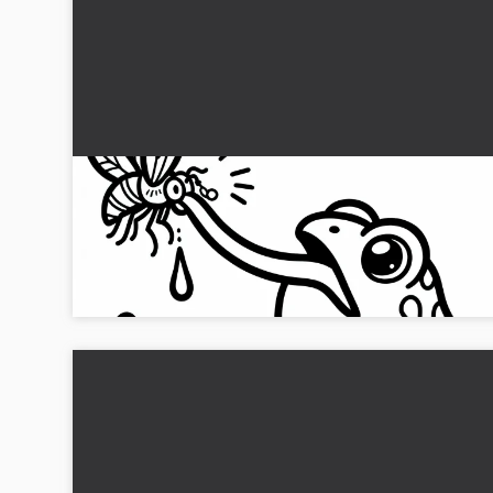
Kräfta fångar fluga med tungan: Enkelt
målarbild (Gratis)
Rita en groda som fångar en fluga. Ladda ner målarbilden
gratis nu!...