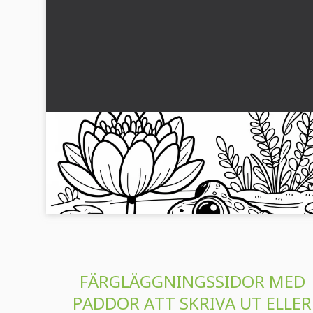
Groda på näckrosblad i damm: Enkelt målarbild
(Gratis)
Hitta nöje och avkoppling med vår groda på ett näckrosblad.
Ladda ner och färglägg gratis nu!...
FÄRGLÄGGNINGSSIDOR MED
PADDOR ATT SKRIVA UT ELLER