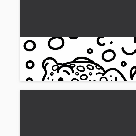
Kräkan hoppar genom pölen: Enkel målarbok
(Gratis)
Upptäck den gratis målarbild av en glad padda. Utforma bild
efter din smak och ladda ner den nu!...