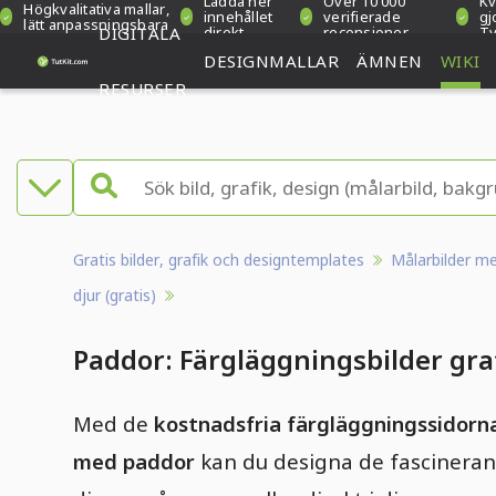
Ladda ner
Över 10 000
Kv
Högkvalitativa mallar,
innehållet
verifierade
gj
lätt anpassningsbara
DIGITALA
direkt
recensioner
Ty
DESIGNMALLAR
ÄMNEN
WIKI
RESURSER
Gratis bilder, grafik och designtemplates
Målarbilder m
djur (gratis)
Paddor: Färgläggningsbilder gra
Med de
kostnadsfria färgläggningssidorn
med paddor
kan du designa de fascinera