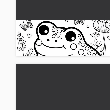
Nedladdningsbar kråkblaffemall (gratis)
Hämta den gratis groda målarbild! Perfekt för utskrift och
färgläggning. Ladda ner nu och börja vara kreativ!...