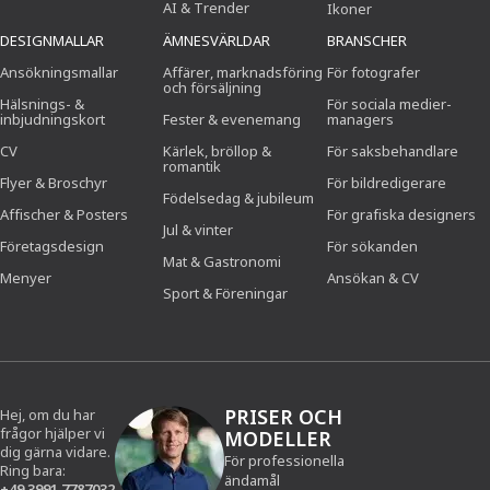
AI & Trender
Ikoner
DESIGNMALLAR
ÄMNESVÄRLDAR
BRANSCHER
Ansökningsmallar
Affärer, marknadsföring
För fotografer
och försäljning
Hälsnings- &
För sociala medier-
inbjudningskort
Fester & evenemang
managers
CV
Kärlek, bröllop &
För saksbehandlare
romantik
Flyer & Broschyr
För bildredigerare
Födelsedag & jubileum
Affischer & Posters
För grafiska designers
Jul & vinter
Företagsdesign
För sökanden
Mat & Gastronomi
Menyer
Ansökan & CV
Sport & Föreningar
PRISER OCH
Hej, om du har
frågor hjälper vi
MODELLER
dig gärna vidare.
För professionella
Ring bara:
ändamål
+49 3991 7787032