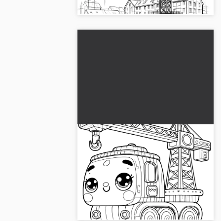
Söt kran: Enkel målarbild för
barn (Gratis)
Högkvalitativt målarförlag med en söt
kran, perfekt för att färgläggning och
gratis nedladdning. Hämta förlagan nu
och starta din kreativitet!...