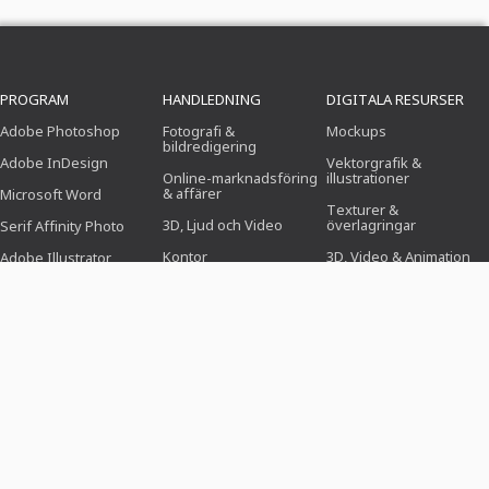
PROGRAM
HANDLEDNING
DIGITALA RESURSER
Adobe Photoshop
Fotografi &
Mockups
bildredigering
Adobe InDesign
Vektorgrafik &
Online-marknadsföring
illustrationer
& affärer
Microsoft Word
Texturer &
3D, Ljud och Video
överlagringar
Serif Affinity Photo
Kontor
3D, Video & Animation
Adobe Illustrator
Design (Illustration,
Pensel
Adobe After Effects
layout & tryck)
Inställningar
Serif Affinity Publisher
Webbdesign, CMS &
utveckling
Photoshop-åtgärder
AI & Trender
Ikoner
DESIGNMALLAR
ÄMNESVÄRLDAR
BRANSCHER
Ansökningsmallar
Affärer, marknadsföring
För fotografer
och försäljning
Hälsnings- &
För sociala medier-