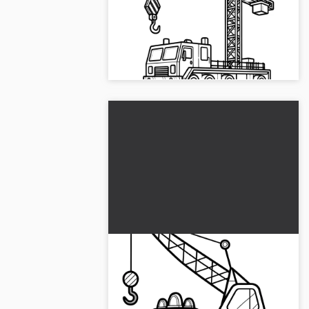
Ge den stora kranbilen färg! Ladda ner
den kostnadsfria målarbilden och
skapa den online eller på papper enligt
dina önskemål....
Enkel målarbild för barn: Kran
med ögon (Gratis)
Låt dig inspireras av en kran med stora