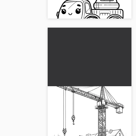
ögon och skapa din egen målarbild.
Ladda ner den gratis nu!...
Komplex kran framför
byggnader: Målarbild gratis
nedladdning
En kran framför byggnader som
målarförlaga, perfekt för utskrift och
färgläggning. Tillgänglig online och
gratis att ladda ner. Prova nu!...