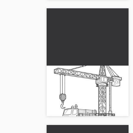
Stor kranbil: Målarbild gratis
att ladda ner
Prova vårt kranbilsmålarkladd att
färglägga. Ladda ner högkvalitativ bild
gratis och börja vara kreativ direkt!...