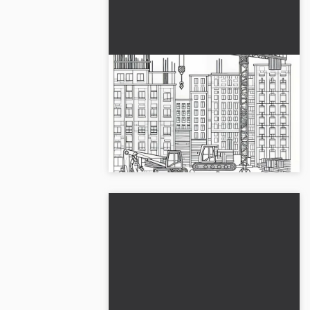
Kran och byggarbetare
målarboksgrund gratis
Hämta den spännande målarbilden av
en kran och byggarbetare. Ladda ner
gratis och bli kreativ!...