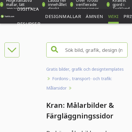
Högkvalitativa
Ladda ner
Över 10 000
Kvalitet
mallar, lätt
innehållet
verifierade
gjord i
anpassningsbara
DIGITALA
direkt
recensioner
Tyskland
DESIGNMALLAR
ÄMNEN
WIKI
PRI
RESURSER
Gratis bilder, grafik och designtemplates
Fordons-, transport- och trafik:
Målarsidor
Kran: Målarbilder &
Färgläggningssidor