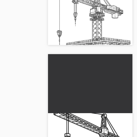
Stor kran: Komplex målarbild
gratis att ladda ner
Måla din egen stora kran. Ladda ner
den kostnadsfria målarbilden och börja
skapa direkt....
Stor kranbil: Gratis målarbild
för barn