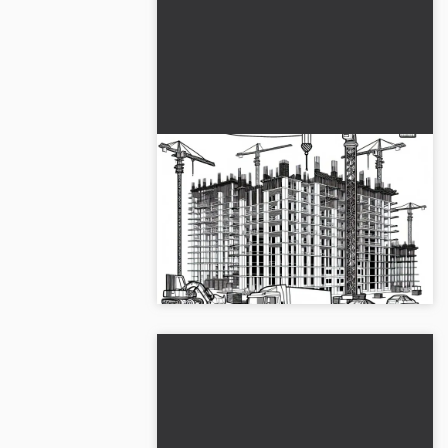
Kran på byggeplats för
höghus – Målarbild gratis
Kran på byggarbetsplats för skyskrapa
som målarbild. Bli kreativ nu och ladda
ner gratis!...