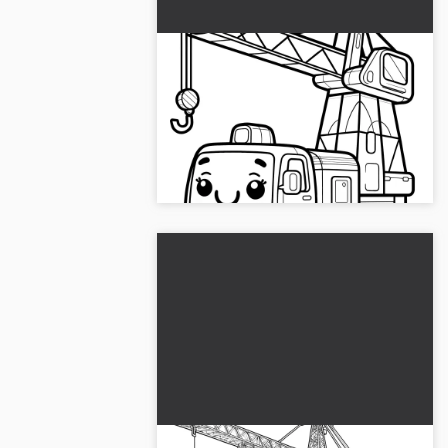
Vänlig leksakskran: Enkel
målarbild (Gratis)
Upplev den vänliga leksakskranen
som en gratis målarbild. Skriv ut den
eller måla den online. Ladda ner nu!...