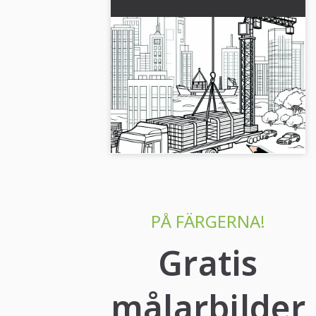
Kransen lyfter tunga laster
på byggarbetsplatsen –
Målarbild gratis
Hämta den gratis målarbild av en kran
på en byggarbetsplats. Kranen och
byggarbetsplatsen väntar på dina
färger. Ladda ner nu!...
PÅ FÄRGERNA!
Gratis
målarbilder