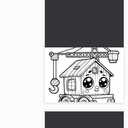
Glad leksakskran i husform
med ansikte: Målarbok
(Gratis)
Sugen på kreativitet? Färglägg
leksakskranen med ansikte och ladda
ner den gratis. Upplev färgfrihet -
börja nu!...