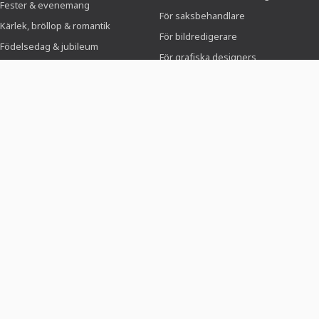
Fester & evenemang
För saksbehandlare
Kärlek, bröllop & romantik
För bildredigerare
Födelsedag & jubileum
För grafiska designers
Jul & vinter
För sökanden
Mat & Gastronomi
Ansökan & CV
Sport & Föreningar
OM TUTKIT.COM
Om oss
&
Media
Bli tränare
Nyhetsbrev
Webbplatskarta