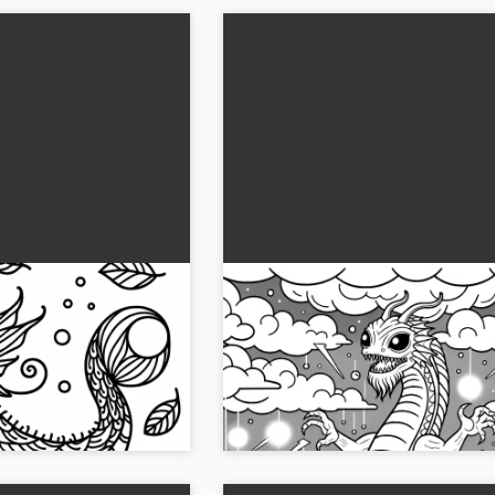
ld enkel gratis
Leviathan reser sig ur en st
hav - Färgläggningsmall grati
han målarbild i JPG-
Upplev fascinationen av Leviathan i d
is nu och måla online...
stormiga havet. Ladda ner den kostna
målarbilden och ge liv åt den!...