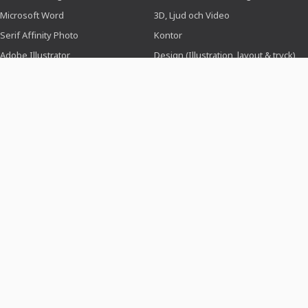
Microsoft Word
3D, Ljud och Video
Serif Affinity Photo
Kontor
Adobe Illustrator
Design (Illustration, layout & tryck)
Adobe After Effects
Webbdesign, CMS & utveckling
Serif Affinity Publisher
AI & Trender
Hej, om du har frågor hjälper vi dig gärna vidare. Ring
bara:
+49 3991 7787032
Din kontaktperson är Stefan Petri.
Du hittar oss också på sociala medier: