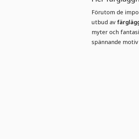
Förutom de impon
utbud av
färgläg
myter och fantasi
spännande motiv s