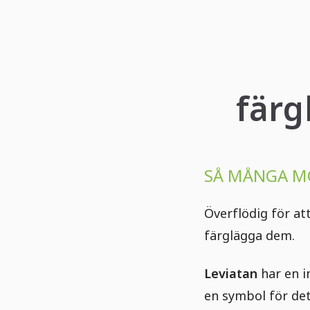
färg
SÅ MÅNGA M
Överflödig för at
färglägga dem.
Leviatan
har en i
en symbol för det