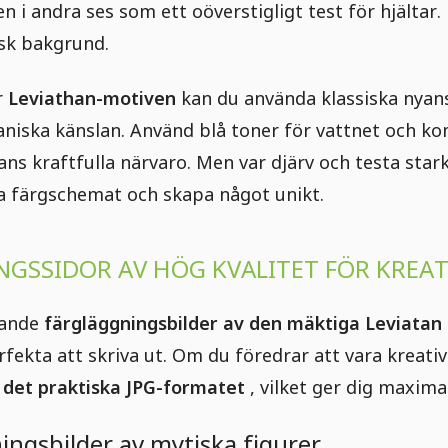
n i andra ses som ett oöverstigligt test för hjältar
isk bakgrund.
r
Leviathan-motiven
kan du använda klassiska nyans
aniska känslan. Använd blå toner för vattnet och k
ans kraftfulla närvaro. Men var djärv och testa star
 färgschemat och skapa något unikt.
GSSIDOR AV HÖG KVALITET FÖR KREA
rande
färgläggningsbilder av den mäktiga Leviatan
rfekta att skriva ut. Om du föredrar att vara kreativ
i
det praktiska JPG-formatet
, vilket ger dig maxima
ningsbilder av mytiska figurer