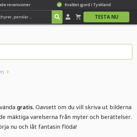
rade recensioner
Kvalitet gjord i Tyskland
TESTA NU
er)
nvända
gratis.
Oavsett om du vill skriva ut bilderna
v de mäktiga varelserna från myter och berättelser.
örja nu och låt fantasin flöda!