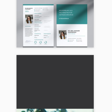
Solicitud: Fuentes, tamaño de
fuente y 12 consejos sobre
procedimiento y diseño
¿Qué fuentes tipográficas son adecuadas
para un currículum vitae y qué tamaño de
letra deberías usar? Además: consejos de
diseño....