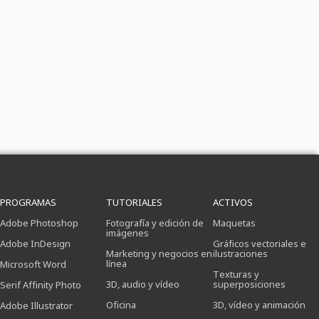
PROGRAMAS
TUTORIALES
ACTIVOS
Adobe Photoshop
Fotografía y edición de
Maquetas
imágenes
Adobe InDesign
Gráficos vectoriales e
Marketing y negocios en
ilustraciones
línea
Microsoft Word
Texturas y
3D, audio y vídeo
superposiciones
Serif Affinity Photo
Oficina
3D, vídeo y animación
Adobe Illustrator