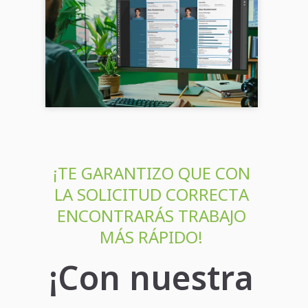
Instrucciones, consejos y
plantillas
Estructura de un currículum vitae: ✍️
Consejos, ejemplos y preguntas frecuentes.
Crea tu currículum perfecto con nuestras
plantillas 📄....
¡TE GARANTIZO QUE CON
LA SOLICITUD CORRECTA
ENCONTRARÁS TRABAJO
MÁS RÁPIDO!
¡Con nuestra