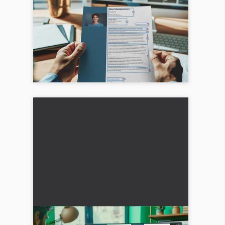
Documentos de solicitud de
empleo: Cómo completarlos y
enviarlos correctamente
¿Estás preparando tu documentación de
solicitud? Aquí encontrarás todo lo
necesario para la solicitud más una plantilla
gratuita....
Estructura de currículum -