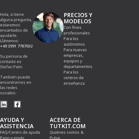
PRECIOS Y
Hola, si tiene
alguna pregunta,
MODELOS
estaremos
Con fines
encantados de
profesionales
ayudarle.
Para los
Llámenos:
autónomos
+49 3991 7787032
Para nuevas
empresas,
Su persona de
equipos y
contacto es
departamentos
Stefan Petri.
Para los
También puede
centros de
encontrarnos en
enseñanza
las redes
sociales:
AYUDA Y
ACERCA DE
ASISTENCIA
TUTKIT.COM
FAQ/Centro de ayuda
Quiénes somos
&
Pago y envío
Pulse