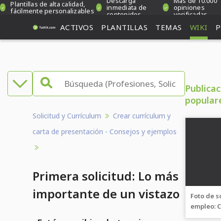
Descarga
Más de 10.000
Plantillas de alta calidad,
inmediata de
opiniones
fácilmente personalizables
contenidos
verificadas
ACTIVOS
PLANTILLAS
TEMAS
WIKI
P
Publica
popular
Solicitud y Currículum
Crear currículum y
carta de presentación - Consejos y ejemplos
Primera solicitud: Lo más
importante de un vistazo
Foto de s
empleo: C
Ejemplos