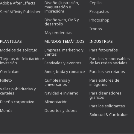
Diseño (ilustración,
Cepillo
Adobe After Effects
maquetación e
impresión)
Preajustes
Serif Affinity Publisher
Diseño web, CMS y
Photoshop
desarrollo
Iconos
IA y tendencias
PLANTILLAS
MUNDOS TEMÁTICOS
INDUSTRIAS
Modelos de solicitud
Empresa, marketing y
Para fotógrafos
ventas
Tarjetas de felicitación e
Para los responsables
invitación
Festivales y eventos
de las redes sociales
Currículum
Amor, boda y romance
Para los secretarios
Folleto
Cumpleaños y
Para editores de
aniversarios
imágenes
Vallas publicitarias y
carteles
Navidad e invierno
Para diseñadores
gráficos
Diseño corporativo
Alimentación
Para los solicitantes
Menús
Deportes y clubes
Solicitud & Currículum