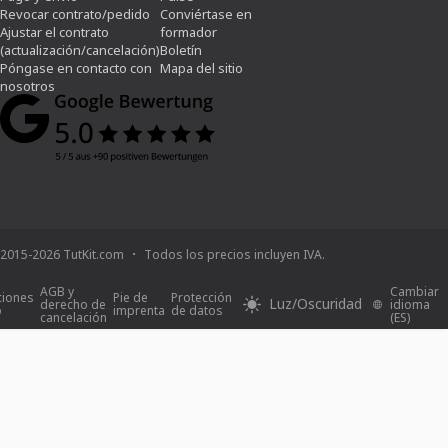
Revocar contrato/pedido
Conviértase en
Ajustar el contrato
formador
(actualización/cancelación)
Boletín
Póngase en contacto con
Mapa del sitio
nosotros
2015-2026 TutKit.com
Todos los precios incluyen IVA.
AGB y
Cambiar
ciones
Pie de
Protección
Luz/Oscuridad
derecho de
idioma
o
imprenta
de datos
cancelación
(ES)