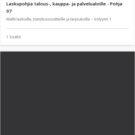
Laskupohjia talous-, kauppa- ja palvelualoille - Pohja
07
Mallit laskuille, toimitusosoitteille ja tarjouksille – Volyymi 1
1 Sisältö