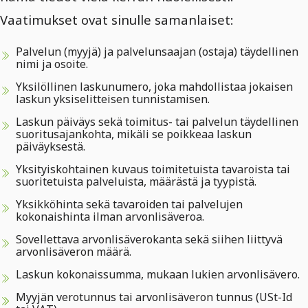
Vaatimukset ovat sinulle samanlaiset:
Palvelun (myyjä) ja palvelunsaajan (ostaja) täydellinen
nimi ja osoite.
Yksilöllinen laskunumero, joka mahdollistaa jokaisen
laskun yksiselitteisen tunnistamisen.
Laskun päiväys sekä toimitus- tai palvelun täydellinen
suoritusajankohta, mikäli se poikkeaa laskun
päiväyksestä.
Yksityiskohtainen kuvaus toimitetuista tavaroista tai
suoritetuista palveluista, määrästä ja tyypistä.
Yksikköhinta sekä tavaroiden tai palvelujen
kokonaishinta ilman arvonlisäveroa.
Sovellettava arvonlisäverokanta sekä siihen liittyvä
arvonlisäveron määrä.
Laskun kokonaissumma, mukaan lukien arvonlisävero.
Myyjän verotunnus tai arvonlisäveron tunnus (USt-Id