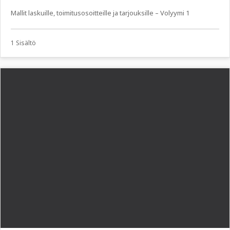
Mallit laskuille, toimitusosoitteille ja tarjouksille – Volyymi 1
1 Sisältö