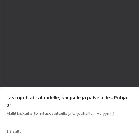
Laskupohjat taloudelle, kaupalle ja palveluille - Pohja
01
Mallit laskuille, toimitusosoitteille ja tarjouksille – Volyymi 1
1 Sisältö