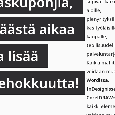
askupohjia, 
sopivat kaiki
aloille,
pienyrityksil
äästä aikaa 
käsityöläisill
kaupalle,
teollisuudell
a lisää 
palveluntarjo
Kaikki mallit
voidaan mu
ehokkuutta!
Wordissa
,
InDesigniss
CorelDRAW:
kaikki eleme
voidaan mu