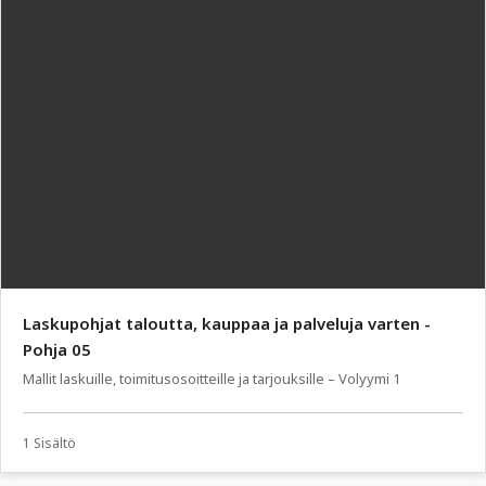
Laskupohjat taloutta, kauppaa ja palveluja varten -
Pohja 05
Mallit laskuille, toimitusosoitteille ja tarjouksille – Volyymi 1
1 Sisältö