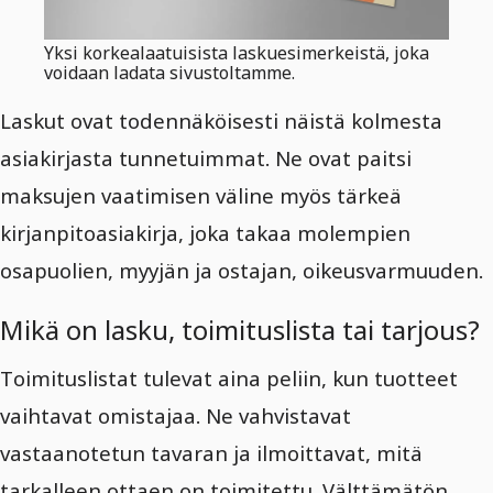
Yksi korkealaatuisista laskuesimerkeistä, joka
voidaan ladata sivustoltamme.
Laskut ovat todennäköisesti näistä kolmesta
asiakirjasta tunnetuimmat. Ne ovat paitsi
maksujen vaatimisen väline myös tärkeä
kirjanpitoasiakirja, joka takaa molempien
osapuolien, myyjän ja ostajan, oikeusvarmuuden.
Mikä on lasku, toimituslista tai tarjous?
Toimituslistat tulevat aina peliin, kun tuotteet
vaihtavat omistajaa. Ne vahvistavat
vastaanotetun tavaran ja ilmoittavat, mitä
tarkalleen ottaen on toimitettu. Välttämätön