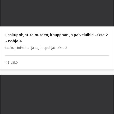
Laskupohjat talouteen, kauppaan ja palveluihin - Osa 2
- Pohja 4
Lasku-, toimitus- ja tarjouspohjat – Osa 2
1 Sisältö