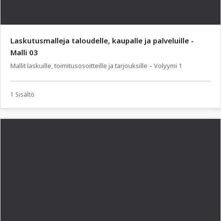
Laskutusmalleja taloudelle, kaupalle ja palveluille -
Malli 03
Mallit laskuille, toimitusosoitteille ja tarjouksille – Volyymi 1
1 Sisältö