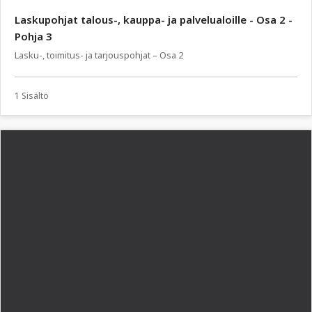
Laskupohjat talous-, kauppa- ja palvelualoille - Osa 2 -
Pohja 3
Lasku-, toimitus- ja tarjouspohjat – Osa 2
1 Sisältö