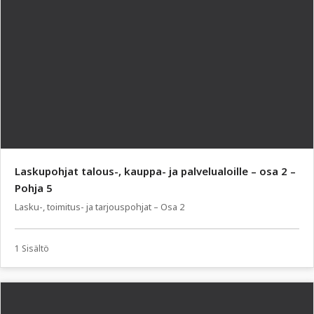
Laskupohjat talous-, kauppa- ja palvelualoille – osa 2 –
Pohja 5
Lasku-, toimitus- ja tarjouspohjat – Osa 2
1 Sisältö