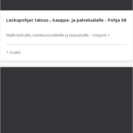
Laskupohjat talous-, kauppa- ja palvelualalle - Pohja 08
Mallit laskuille, toimitusosoitteille ja tarjouksille – Volyymi 1
1 Sisältö