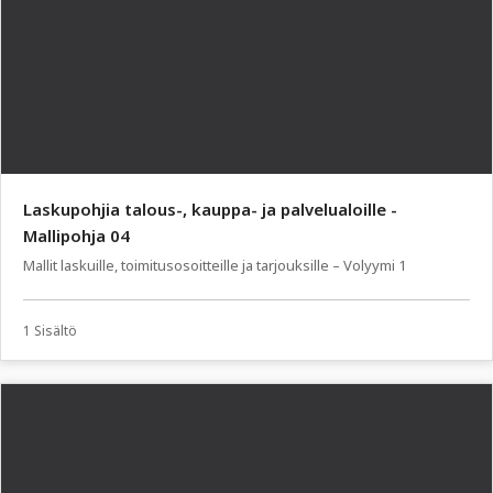
Laskupohjia talous-, kauppa- ja palvelualoille -
Mallipohja 04
Mallit laskuille, toimitusosoitteille ja tarjouksille – Volyymi 1
1 Sisältö