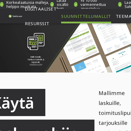
Lataa
Yli 10 000
Korkealaatuisia malleja,
Laa
sisältö
varmennettua
helppo muokata
Sa
DIGITAALISET
heti
arvostelua
SUUNNITTELUMALLIT
TEEM
RESURSSIT
Mallit laskuille,
toimitusosoitteille ja
tarjouksille
Laskupohjillamme onnistuu
ammattimainen asemointi
Mallimme
äytä 
laskuille,
toimituslipui
tarjouksille