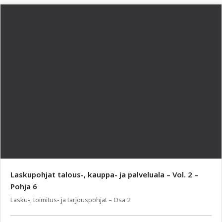
Laskupohjat talous-, kauppa- ja palveluala – Vol. 2 –
Pohja 6
Lasku-, toimitus- ja tarjouspohjat – Osa 2