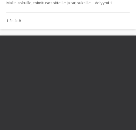
Mallit laskuille, toimitusosoitteille ja tarjouksille – Volyymi 1
1 Sisältö