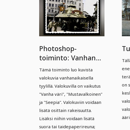
Photoshop-
Tu
toiminto: Vanhan
Täll
ajan efektit
ene
Tämä toiminto luo kuvista
terä
valokuvia vanhanaikaisella
on s
tyylillä. Valokuvilla on vaikutus
kesk
"Vanha väri", "Mustavalkoinen"
valo
ja "Seepia". Valokuviin voidaan
valo
lisätä osittain rakeisuutta.
äär
Lisäksi niihin voidaan lisätä
suora tai taidepaperireuna;