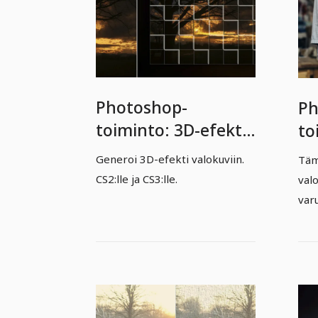
Photoshop-
Ph
toiminto: 3D-efekti
to
valokuviin
ef
Generoi 3D-efekti valokuviin.
Täm
CS2:lle ja CS3:lle.
val
var