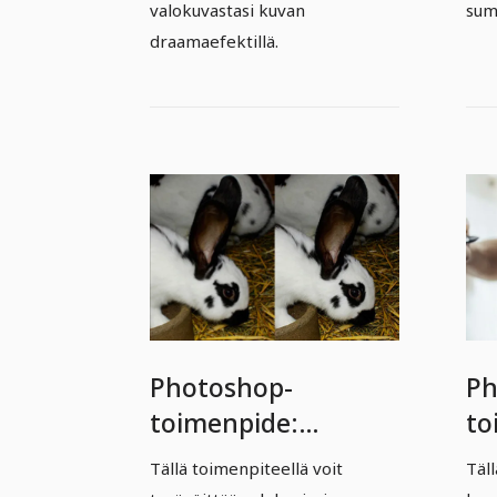
valokuvastasi kuvan
sum
draamaefektillä.
Photoshop-
Ph
toimenpide:
to
Tarkennettu
ja
Tällä toimenpiteellä voit
Täl
terävöittäminen