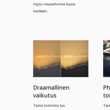
myös reunattomia kuvia
luodaan.
Draamallinen
Ph
vaikutus
to
su
Tämä toiminto luo
Täm