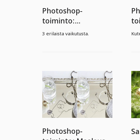
Photoshop-
Ph
toiminto:
to
Valokuvatehosteet
öl
3 erilaista vaikutusta.
Kut
Photoshop-
Sa