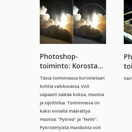
Photoshop-
Ph
toiminto: Korosta
to
kohteita
pi
Tässä toiminnassa korostetaan
Vain
valokuvassa
kohtia valokuvassa. Voit
vapaasti säätää kokoa, muotoa
ja sijoittelua. Toiminnassa on
kaksi ennalta määrättyä
muotoa: "Pyöreä" ja "Neliö".
Pyöristetyistä muodoista voit