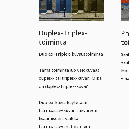
Duplex-Triplex-
Ph
toiminta
to
ef
Duplex-Triplex-kuvaustoiminta
Saa
vali
Tämä toiminta luo valokuvaasi
Mie
duplex- tai triplex-kuvan. Mikä
ylhä
on duplex-triplex-kuva?
Duplex-kuvia käytetään
harmaasävykuvan sävyarvon
lisäämiseen. Vaikka
harmaasävyjen toisto voi