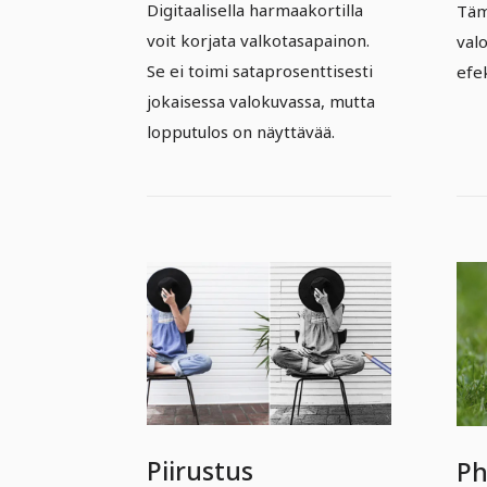
ef
Digitaalisella harmaakortilla
Täm
voit korjata valkotasapainon.
val
Se ei toimi sataprosenttisesti
efek
jokaisessa valokuvassa, mutta
lopputulos on näyttävää.
Piirustus
Ph