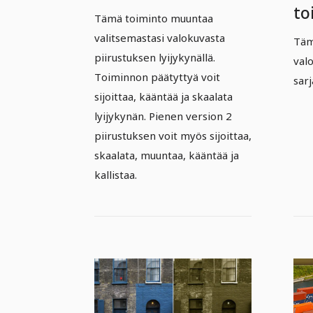
to
Tämä toiminto muuntaa
Sa
valitsemastasi valokuvasta
Täm
piirustuksen lyijykynällä.
val
Toiminnon päätyttyä voit
sar
sijoittaa, kääntää ja skaalata
lyijykynän. Pienen version 2
piirustuksen voit myös sijoittaa,
skaalata, muuntaa, kääntää ja
kallistaa.