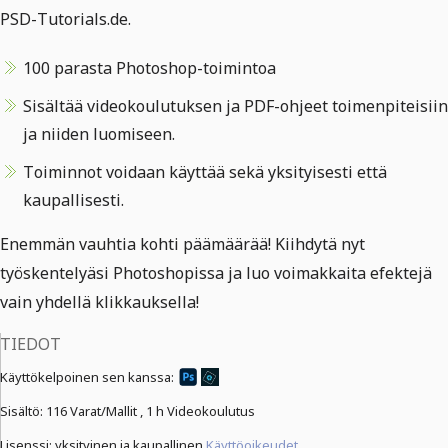
PSD-Tutorials.de.
100 parasta Photoshop-toimintoa
Sisältää videokoulutuksen ja PDF-ohjeet toimenpiteisiin
ja niiden luomiseen.
Toiminnot voidaan käyttää sekä yksityisesti että
kaupallisesti.
Enemmän vauhtia kohti päämäärää! Kiihdytä nyt
työskentelyäsi Photoshopissa ja luo voimakkaita efektejä
vain yhdellä klikkauksella!
TIEDOT
Käyttökelpoinen sen kanssa:
Sisältö:
116 Varat/Mallit ,
1 h Videokoulutus
Lisenssi: yksityinen ja kaupallinen
Käyttöoikeudet