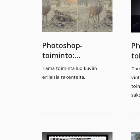
Photoshop-
Ph
toiminto:
to
rakenteet-toiminto
ef
Tämä toiminta luo kuviin
Täm
erilaisia rakenteita.
vin
toi
saks