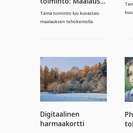
toiminto: Maalaus-
Täm
toiminto
kuva
Tämä toiminto luo kuvastasi
maalauksen tehokeinolla.
Digitaalinen
Ph
harmaakortti
to