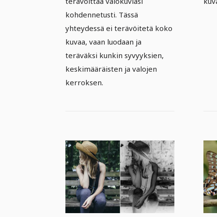
terävöittää valokuviasi
kuva
kohdennetusti. Tässä
yhteydessä ei terävöitetä koko
kuvaa, vaan luodaan ja
teräväksi kunkin syvyyksien,
keskimääräisten ja valojen
kerroksen.