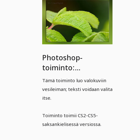
Photoshop-
toiminto:
vesileimaustoiminto
Tämä toiminto luo valokuviin
vesileiman; teksti voidaan valita
itse.
Toiminto toimii CS2-CS5-
saksankielisessä versiossa.