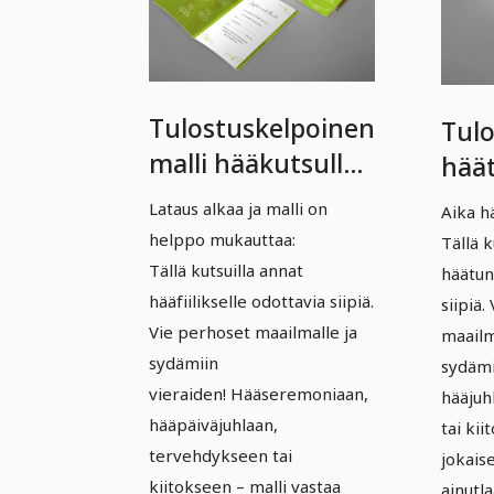
Tulostuskelpoinen
Tulo
malli hääkutsulle -
häät
Versio 13
Vers
Lataus alkaa ja malli on
Aika h
helppo mukauttaa:
Tällä 
Tällä kutsuilla annat
häätun
hääfiilikselle odottavia siipiä.
siipiä.
Vie perhoset maailmalle ja
maailm
sydämiin
sydämi
vieraiden! Hääseremoniaan,
hääjuh
hääpäiväjuhlaan,
tai kii
tervehdykseen tai
jokais
kiitokseen – malli vastaa
ainutl