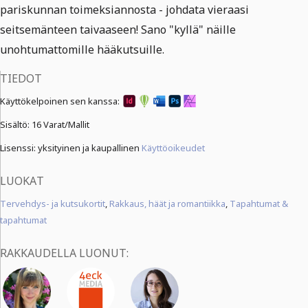
pariskunnan toimeksiannosta - johdata vieraasi
seitsemänteen taivaaseen! Sano "kyllä" näille
unohtumattomille hääkutsuille.
TIEDOT
Käyttökelpoinen sen kanssa:
Sisältö:
16 Varat/Mallit
Lisenssi: yksityinen ja kaupallinen
Käyttöoikeudet
LUOKAT
Tervehdys- ja kutsukortit
,
Rakkaus, häät ja romantiikka
,
Tapahtumat &
tapahtumat
RAKKAUDELLA LUONUT: