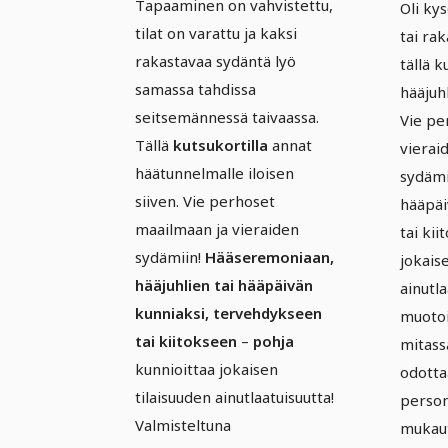
Tapaaminen on vahvistettu,
Oli ky
tilat on varattu ja kaksi
tai rak
rakastavaa sydäntä lyö
tällä k
samassa tahdissa
hääjuhl
seitsemännessä taivaassa.
Vie pe
Tällä
kutsukortilla
annat
vierai
häätunnelmalle iloisen
sydämi
siiven. Vie perhoset
hääpäi
maailmaan ja vieraiden
tai kii
sydämiin!
Hääseremoniaan,
jokais
hääjuhlien tai hääpäivän
ainutla
kunniaksi, tervehdykseen
muotoi
tai kiitokseen
–
pohja
mitass
kunnioittaa jokaisen
odotta
tilaisuuden ainutlaatuisuutta!
persono
Valmisteltuna
mukaut