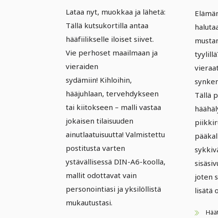
kutsuun - Versio
– Ve
Lataa nyt, muokkaa ja lähetä:
Elämän 
15
Goot
Tällä kutsukortilla antaa
halutaa
hääfiilikselle iloiset siivet.
mustan
Vie perhoset maailmaan ja
tyylill
vieraiden
vieraa
sydämiin! Kihloihin,
synke
hääjuhlaan, tervehdykseen
Tällä p
tai kiitokseen – malli vastaa
häähäl
jokaisen tilaisuuden
piikkir
ainutlaatuisuutta! Valmistettu
pääkall
postitusta varten
sykkiv
ystävällisessä DIN-A6-koolla,
sisäsiv
mallit odottavat vain
joten 
personointiasi ja yksilöllistä
lisätä 
mukautustasi.
Häät