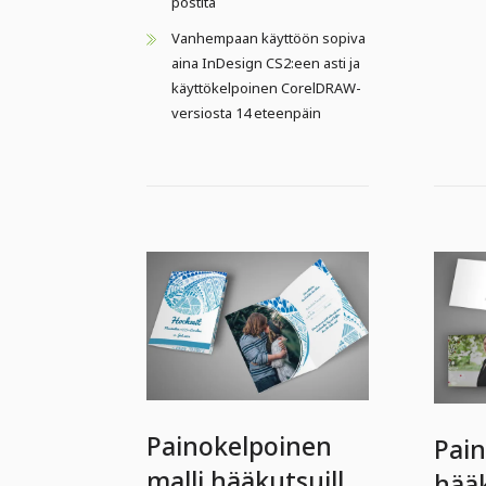
postita
Vanhempaan käyttöön sopiva
aina InDesign CS2:een asti ja
käyttökelpoinen CorelDRAW-
versiosta 14 eteenpäin
Painokelpoinen
Pain
malli hääkutsuille
hääk