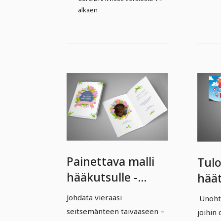
alkaen
Painettava malli
Tulo
hääkutsulle -
häät
versio 03
- Ve
Johdata vieraasi
Unoht
seitsemänteen taivaaseen –
joihin