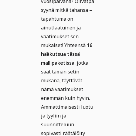
vuosipäivänä? Olivatpa
syynä mitkä tahansa –
tapahtuma on
ainutlaatuinen ja
vaatimukset sen
mukaiset! Yhteensä
16
hääkutsua tässä
mallipaketissa,
jotka
saat tämän setin
mukana, täyttävät
nämä vaatimukset
enemmän kuin hyvin.
Ammattimaisesti luotu
ja tyyliin ja
suunnitteluun
sopivasti räätälöity