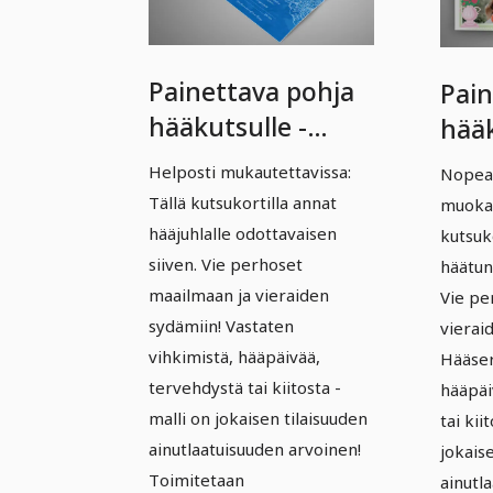
Painettava pohja
Pain
hääkutsulle -
hää
versio 09
- Ve
Helposti mukautettavissa:
Nopeas
Tällä kutsukortilla annat
muokat
hääjuhlalle odottavaisen
kutsuk
siiven. Vie perhoset
häätun
maailmaan ja vieraiden
Vie pe
sydämiin! Vastaten
vierai
vihkimistä, hääpäivää,
Hääse
tervehdystä tai kiitosta -
hääpäi
malli on jokaisen tilaisuuden
tai kii
ainutlaatuisuuden arvoinen!
jokais
Toimitetaan
ainutl