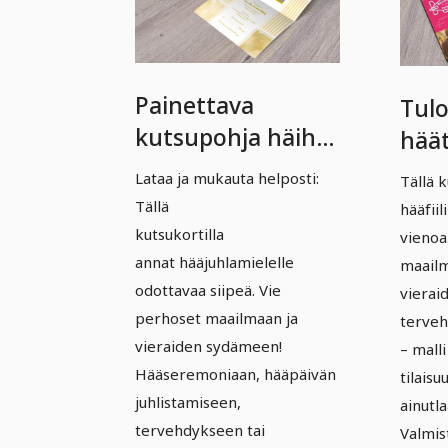
Painettava
Tulo
kutsupohja häihin
häät
- Versio 05
Vers
Lataa ja mukauta helposti:
Tällä k
Tällä
hääfiil
kutsukortilla
vienoa
annat hääjuhlamielelle
maailm
odottavaa siipeä. Vie
vieraid
perhoset maailmaan ja
terveh
vieraiden sydämeen!
– malli
Hääseremoniaan, hääpäivän
tilais
juhlistamiseen,
ainutl
tervehdykseen tai
Valmis