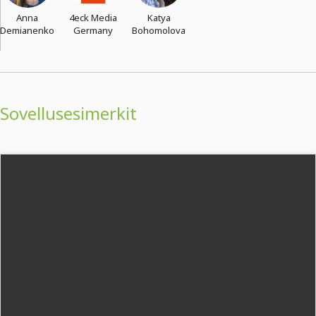
Anna
4eck Media
Katya
Demianenko
Germany
Bohomolova
Sovellusesimerkit