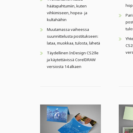
hope
häätapahtumiin, kuten
vihkimiseen, hopea- ja
Pari
kultahäihin
post
tulo
Muutamassa vaiheessa
suunnittelusta postitukseen:
Yht
lataa, muokkaa, tulosta, lähetä
CS2:
ver
Täydellinen InDesign CS2:lle
ja käytettävissä CorelDRAW
versiosta 14 alkaen