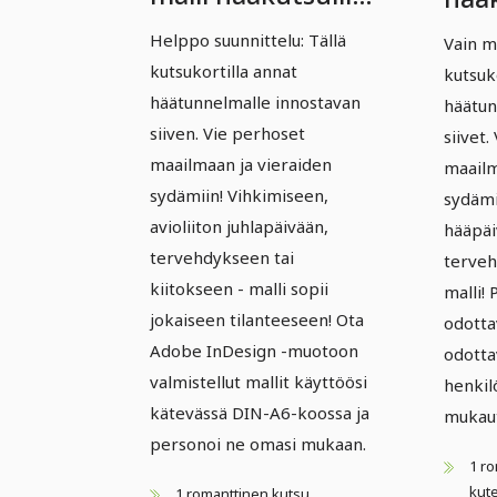
- versio 07
vers
Helppo suunnittelu: Tällä
Vain m
kutsukortilla annat
kutsuk
häätunnelmalle innostavan
häätun
siiven. Vie perhoset
siivet.
maailmaan ja vieraiden
maailm
sydämiin! Vihkimiseen,
sydämii
avioliiton juhlapäivään,
hääpäi
tervehdykseen tai
terveh
kiitokseen - malli sopii
malli! 
jokaiseen tilanteeseen! Ota
odotta
Adobe InDesign -muotoon
odotta
valmistellut mallit käyttöösi
henkil
kätevässä DIN-A6-koossa ja
mukaut
personoi ne omasi mukaan.
1 ro
kut
1 romanttinen kutsu