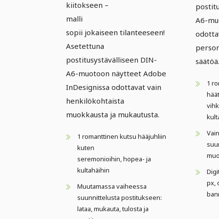
kiitokseen –
postit
malli
A6-muo
sopii jokaiseen tilanteeseen!
odotta
Asetettuna
persono
postitusystävälliseen DIN-
säätöä
A6-muotoon näytteet Adobe
1 r
InDesignissa odottavat vain
häät
henkilökohtaista
vihk
muokkausta ja mukautusta.
kult
Vain
1 romanttinen kutsu hääjuhliin
suun
kuten
muok
seremonioihin, hopea- ja
kultahäihin
Digi
px, 
Muutamassa vaiheessa
ban
suunnittelusta postitukseen:
lataa, mukauta, tulosta ja