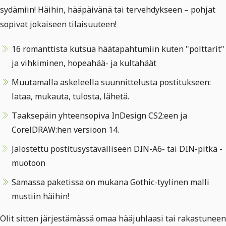
sydämiin! Häihin, hääpäivänä tai tervehdykseen – pohjat
sopivat jokaiseen tilaisuuteen!
16 romanttista kutsua häätapahtumiin kuten "polttarit"
ja vihkiminen, hopeahää- ja kultahäät
Muutamalla askeleella suunnittelusta postitukseen:
lataa, mukauta, tulosta, lähetä.
Taaksepäin yhteensopiva InDesign CS2:een ja
CorelDRAW:hen versioon 14.
Jalostettu postitusystävälliseen DIN-A6- tai DIN-pitkä -
muotoon
Samassa paketissa on mukana Gothic-tyylinen malli
mustiin häihin!
Olit sitten järjestämässä omaa hääjuhlaasi tai rakastuneen