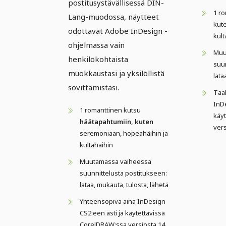
postitusystävällisessä DIN-
1 ro
Lang-muodossa, näytteet
kute
odottavat Adobe InDesign -
kul
ohjelmassa vain
Muu
henkilökohtaista
suun
muokkaustasi ja yksilöllistä
lata
sovittamistasi.
Taa
InDe
1 romanttinen kutsu
käy
häätapahtumiin, kuten
vers
seremoniaan, hopeahäihin ja
kultahäihin
Muutamassa vaiheessa
suunnittelusta postitukseen:
lataa, mukauta, tulosta, lähetä
Yhteensopiva aina InDesign
CS2:een asti ja käytettävissä
CorelDRAW:ssa versiosta 14