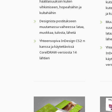
häätilaisuuksiin kuten
kuts
vihkimiseen, hopeahäihin ja
kut
kultahäihin
ja k
Designista postitukseen
Muu
muutamassa vaiheessa: lataa,
suun
muokkaa, tulosta, lähetä
lata
lähe
Yhteensopiva InDesign CS2: n
kanssa ja käytettävissä
Yht
CorelDRAW-versiosta 14
InDe
lähtien
käy
vers