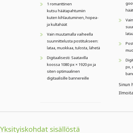
goot
1 romanttinen
häät
kutsu häätapahtumiin
kuten kihlautuminen, hopea-
Vain
ja kultahäät
suun
lata
Vain muutamalla vaiheella
suunnittelusta postitukseen:
Pos
lataa, muokkaa, tulosta, lähetä
muo
Digitaalisesti: Saatavilla
Digi
koossa 1080 px × 1920 px ja
px, 
siten optimaalinen
ban
digitaalisille bannereille
Sinun h
Ilmoita
Yksityiskohdat sisällöstä