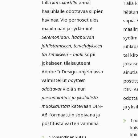
tällä
kutsukortilla
annat
Tällä k
hääjuhlalle odottavaa siipien
häätun
havinaa. Vie perhoset ulos
siipiä.
maailmaan ja sydämiin!
maailm
Seremoniaan, hääpäivän
sydämii
juhlistamiseen, tervehdykseen
juhlap
tai kiitokseen
–
malli
sopii
tai kii
jokaiseen tilaisuuteen!
jokais
Adobe InDesign-ohjelmassa
ainutla
valmistellut
näytteet
postit
odottavat
vielä sinun
DIN-A6
personointiasi ja yksilöllistä
odotta
muokkaustasi
kätevään DIN-
ja yksi
A6-formaattiin sopivana ja
1 r
postitusta varten valmiina.
kut
kute
1 romanttinen kutsu