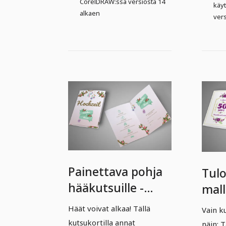
CorelDRAW:ssa versiosta 14
käy
alkaen
vers
Painettava pohja
Tul
hääkutsuille -
mall
Versio 11
vers
Häät voivat alkaa! Tällä
Vain k
kutsukortilla annat
näin: T