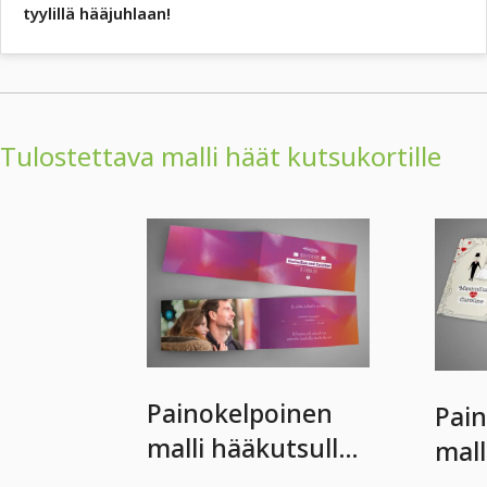
tyylillä hääjuhlaan!
Tulostettava malli häät kutsukortille
Painokelpoinen
Pai
malli hääkutsulle -
mall
versio 01
vers