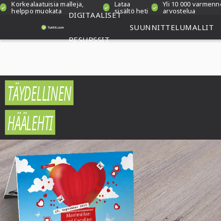
Korkealaatuisia malleja,
Lataa
Yli 10 000 varmenn
helppo muokata
sisältö heti
arvostelua
DIGITAALISET
SUUNNITTELUMALLIT
RESURSSIT
TÄYDELLINEN
HÄÄLEHTI