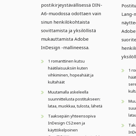
postikirjeystävällisessä DIN-
Postit
A6-muodossa odottaen vain
Lang-m
sinun henkilökohtaista
näytte
sovittamista ja yksilöllistä
Adobe 
mukauttamista Adobe
suorit
InDesign -mallineessa.
henkil
yksilöl
1 romanttinen kutsu
häätilaisuuksiin kuten
1 r
vihkiminen, hopeahäät ja
hää
kultahäät
ser
kult
Muutamalla askeleella
suunnittelusta postitukseen:
Muu
lataa, muokkaa, tulosta, lähetä
suun
lata
Taaksepäin yhteensopiva
InDesign CS2:een ja
Tak
käyttökelpoinen
InD