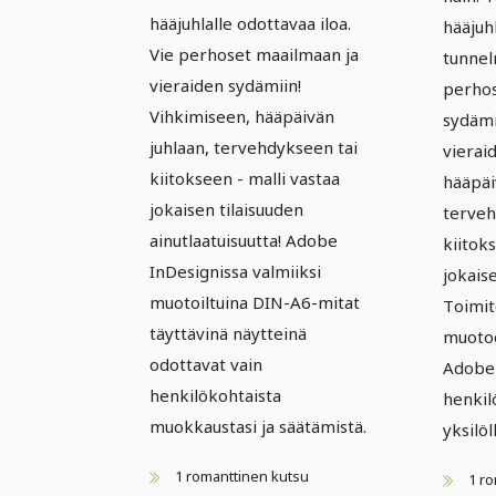
hääjuhlalle odottavaa iloa.
hääjuh
Vie perhoset maailmaan ja
tunnel
vieraiden sydämiin!
perhos
Vihkimiseen, hääpäivän
sydämi
juhlaan, tervehdykseen tai
vierai
kiitokseen - malli vastaa
hääpäi
jokaisen tilaisuuden
terveh
ainutlaatuisuutta! Adobe
kiitoks
InDesignissa valmiiksi
jokaise
muotoiltuina DIN-A6-mitat
Toimit
täyttävinä näytteinä
muotoo
odottavat vain
Adobe 
henkilökohtaista
henkil
muokkaustasi ja säätämistä.
yksilö
1 romanttinen kutsu
1 r