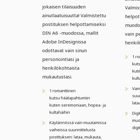
jokaisen tilaisuuden
Valmis
ainutlaatuisuutta! Valmistettu
helpot
postituksen helpottamiseksi
muodos
DIN A6 -muodossa, mallit
vain p
Adobe InDesignissa
henkil
odottavat vain sinun
1 r
personointiasi ja
kut
henkilökohtaista
kute
mukautustasi.
kult
Vai
1 romanttinen
suun
kutsu häätapahtumiin
lata
kuten seremoniaan, hopea- ja
kultahäihin
Digi
muo
Käytännössä vain muutamissa
digi
vaiheissa suunnittelusta
postituksen: lataa, mukauta,