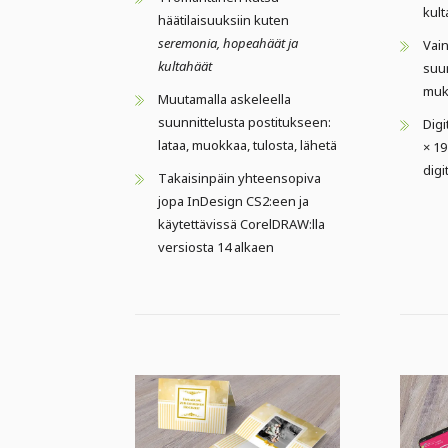
kult
häätilaisuuksiin kuten
seremonia, hopeahäät ja
Vain
kultahäät
suun
muka
Muutamalla askeleella
suunnittelusta postitukseen:
Digi
lataa, muokkaa, tulosta, lähetä
× 19
digi
Takaisinpäin yhteensopiva
jopa InDesign CS2:een ja
käytettävissä CorelDRAW:lla
versiosta 14 alkaen