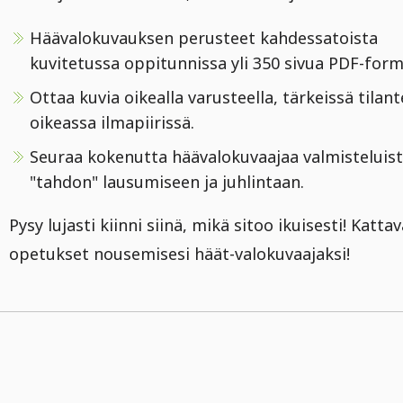
Häävalokuvauksen perusteet kahdessatoista
kuvitetussa oppitunnissa yli 350 sivua PDF-for
Ottaa kuvia oikealla varusteella, tärkeissä tilant
oikeassa ilmapiirissä.
Seuraa kokenutta häävalokuvaajaa valmisteluist
"tahdon" lausumiseen ja juhlintaan.
Pysy lujasti kiinni siinä, mikä sitoo ikuisesti! Katta
opetukset nousemisesi häät-valokuvaajaksi!