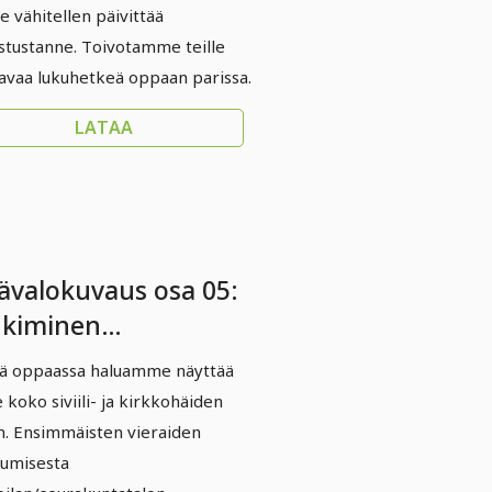
te vähitellen päivittää
stustanne. Toivotamme teille
vaa lukuhetkeä oppaan parissa.
LATAA
ävalokuvaus osa 05:
hkiminen
viilivihkiminen/kirkko)
ä oppaassa haluamme näyttää
e koko siviili- ja kirkkohäiden
n. Ensimmäisten vieraiden
umisesta