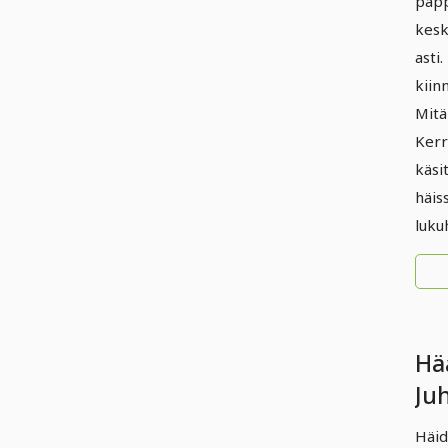
papp
kesk
asti
kiin
Mitä
Kerr
käsi
häis
luku
Hä
Juh
Häid