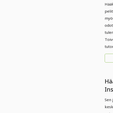
Hääk
peli
myös
odot
tule
Toiv
tutor
Hä
Ins
val
Sen 
kesk