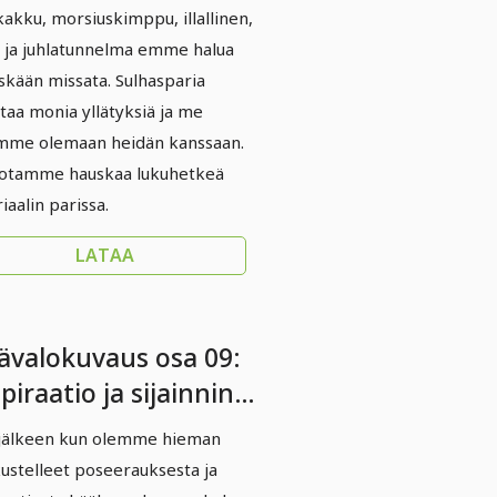
akku, morsiuskimppu, illallinen,
t ja juhlatunnelma emme halua
kään missata. Sulhasparia
taa monia yllätyksiä ja me
mme olemaan heidän kanssaan.
otamme hauskaa lukuhetkeä
iaalin parissa.
LATAA
ävalokuvaus osa 09:
piraatio ja sijainnin
inta
jälkeen kun olemme hieman
ustelleet poseerauksesta ja