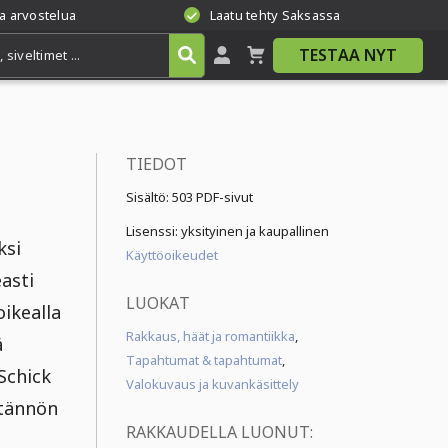
a arvostelua
Laatu tehty Saksassa
TESTAA NYT
TIEDOT
Sisältö:
503 PDF-sivut
Lisenssi: yksityinen ja kaupallinen
ksi
Käyttöoikeudet
easti
LUOKAT
oikealla
Rakkaus, häät ja romantiikka
,
ä
Tapahtumat & tapahtumat
,
Schick
Valokuvaus ja kuvankäsittely
ytännön
RAKKAUDELLA LUONUT: