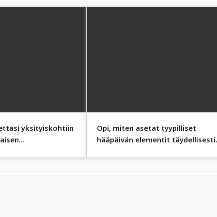
ttasi yksityiskohtiin
Opi, miten asetat tyypilliset
kaisen
hääpäivän elementit täydellisesti
yksilöllisyydestä.
esille.