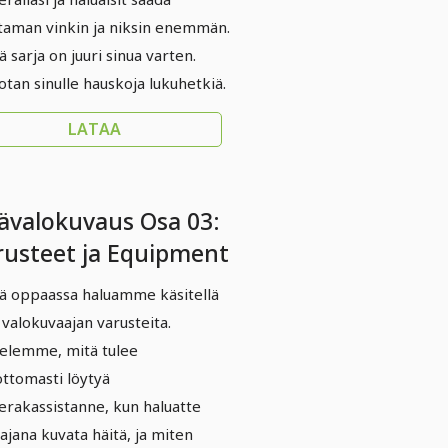
aman vinkin ja niksin enemmän.
 sarja on juuri sinua varten.
otan sinulle hauskoja lukuhetkiä.
LATAA
ävalokuvaus Osa 03:
rusteet ja Equipment
ä oppaassa haluamme käsitellä
 valokuvaajan varusteita.
telemme, mitä tulee
ttomasti löytyä
rakassistanne, kun haluatte
ajana kuvata häitä, ja miten