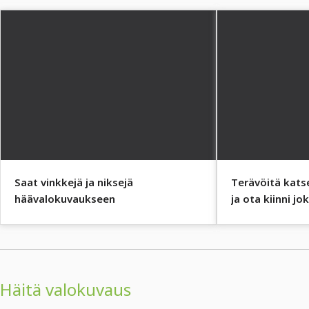
Saat vinkkejä ja niksejä
Terävöitä katse
häävalokuvaukseen
ja ota kiinni jo
häätapahtuman 
Häitä valokuvaus