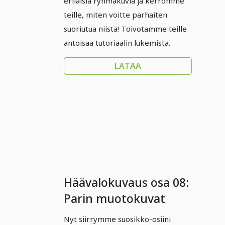
erilaisia ryhmäkuvia ja kerromme
teille, miten voitte parhaiten
suoriutua niistä! Toivotamme teille
antoisaa tutoriaalin lukemista.
LATAA
Häävalokuvaus osa 08:
Parin muotokuvat
Nyt siirrymme suosikko-osiini