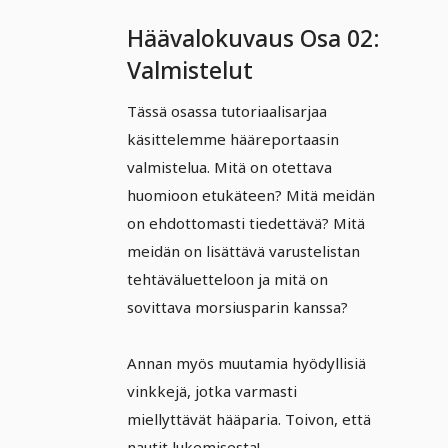
Häävalokuvaus Osa 02:
Valmistelut
Tässä osassa tutoriaalisarjaa
käsittelemme hääreportaasin
valmistelua. Mitä on otettava
huomioon etukäteen? Mitä meidän
on ehdottomasti tiedettävä? Mitä
meidän on lisättävä varustelistan
tehtäväluetteloon ja mitä on
sovittava morsiusparin kanssa?
Annan myös muutamia hyödyllisiä
vinkkejä, jotka varmasti
miellyttävät hääparia. Toivon, että
nautit lukemisesta!