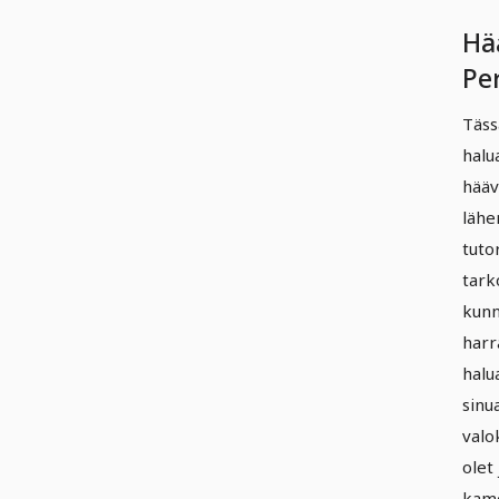
Hä
Pe
Täss
halu
hääv
lähe
tutor
tark
kunn
harr
halu
sinu
valo
olet
kame