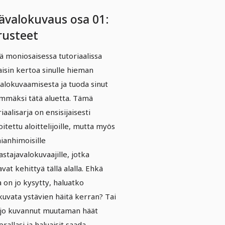
ävalokuvaus osa 01:
rusteet
ä moniosaisessa tutoriaalissa
aisin kertoa sinulle hieman
alokuvaamisesta ja tuoda sinut
mmäksi tätä aluetta. Tämä
iaalisarja on ensisijaisesti
oitettu aloittelijoille, mutta myös
ianhimoisille
astajavalokuvaajille, jotka
avat kehittyä tällä alalla. Ehkä
a on jo kysytty, haluatko
kuvata ystävien häitä kerran? Tai
 jo kuvannut muutaman häät
rallasi ja haluaisit saada