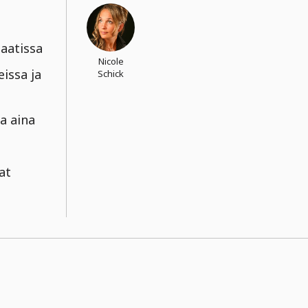
maatissa
Nicole
eissa ja
Schick
a aina
vat