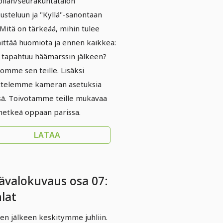
ilan/seurakuntatalon
usteluun ja "Kyllä"-sanontaan
. Mitä on tärkeää, mihin tulee
nittää huomiota ja ennen kaikkea:
 tapahtuu häämarssin jälkeen?
omme sen teille. Lisäksi
ttelemme kameran asetuksia
sä. Toivotamme teille mukavaa
hetkeä oppaan parissa.
LATAA
ävalokuvaus osa 07:
lat
en jälkeen keskitymme juhliin.