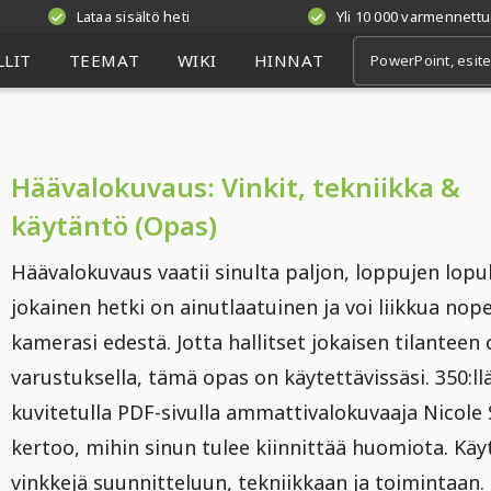
Lataa sisältö heti
Yli 10 000 varmennettu
LIT
TEEMAT
WIKI
HINNAT
Häävalokuvaus: Vinkit, tekniikka &
käytäntö (Opas)
Häävalokuvaus vaatii sinulta paljon, loppujen lopu
jokainen hetki on ainutlaatuinen ja voi liikkua nop
kamerasi edestä. Jotta hallitset jokaisen tilanteen 
varustuksella, tämä opas on käytettävissäsi. 350:ll
kuvitetulla PDF-sivulla ammattivalokuvaaja Nicole 
kertoo, mihin sinun tulee kiinnittää huomiota. Kä
vinkkejä suunnitteluun, tekniikkaan ja toimintaan.