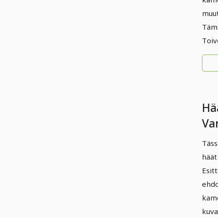
muut
Tämä
Toiv
Hä
Va
Täss
häät
Esit
ehdo
kame
kuva