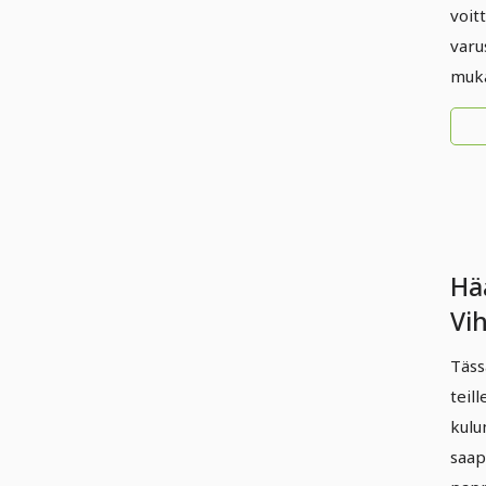
voit
varu
muka
Hä
Vi
(si
Täss
teill
kulu
saap