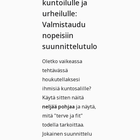
kuntoilulle ja
urheilulle:
Valmistaudu
nopeisiin
suunnittelutuloksiin
Oletko vaikeassa
tehtävässä
houkutellaksesi
ihmisiä kuntosalille?
Käytä sitten näitä
neljää pohjaa
ja näytä,
mitä "terve ja fit"
todella tarkoittaa.
Jokainen suunnittelu