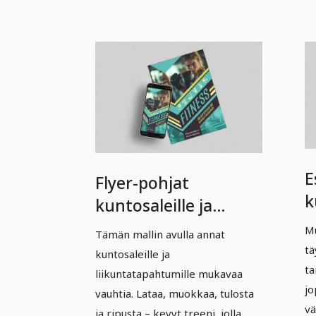
E
Flyer-pohjat
k
kuntosaleille ja
f
fitness-tapahtumille
Mu
Tämän mallin avulla annat
-
– Versio 3
tä
kuntosaleille ja
ta
liikuntatapahtumille mukavaa
jo
vauhtia. Lataa, muokkaa, tulosta
vä
ja ripusta – kevyt treeni, jolla