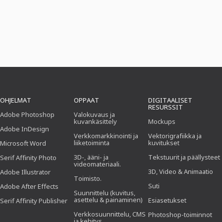
OHJELMAT
OPPAAT
DIGITAALISET
RESURSSIT
Adobe Photoshop
Valokuvaus ja
kuvankäsittely
Mockups
Adobe InDesign
Verkkomarkkinointi ja
Vektorigrafiikka ja
liiketoiminta
kuvitukset
Microsoft Word
3D-, ääni- ja
Tekstuurit ja päällysteet
Serif Affinity Photo
videomateriaali.
3D, Video & Animaatio
Adobe Illustrator
Toimisto.
Suti
Adobe After Effects
Suunnittelu (kuvitus,
asettelu & painaminen)
Esiasetukset
Serif Affinity Publisher
Verkkosuunnittelu, CMS
Photoshop-toiminnot
ja kehitys