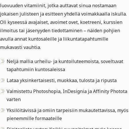
luovuuden vitamiinit, jotka auttavat sinua nostamaan
jokaisen julisteen ja esitteen yhdellä voimakkaalla iskulla.
Oli kyseessä avajaiset, avoimet ovet, koetreeni, kurssien
ilmoitus tai jäsenyyden tiedottaminen – näiden pohjien
avulla annat kuntosaleille ja liikuntatapahtumille
mukavasti vauhtia.
Neljä mallia urheilu- ja kuntoiluteemoista, soveltuvat
tapahtumiin kuntosaleissa
Lataa yksinkertaisesti, muokkaa, tulosta ja ripusta
Valmistettu Photoshopia, InDesignia ja Affinity Photota
varten
Yksilöitävissä ja omiin tarpeisiin mukautettavissa, myös
pienemmille formaateille