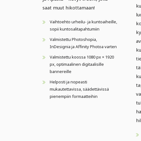
ku
saat muut hikottamaan!
lu
Vaihtoehto urheilu- ja kuntoaiheille,
ko
sopii kuntosalitapahtumiin
ky
Valmistettu Photoshopia,
av
InDesignia ja Affinity Photoa varten
ku
Valmistettu koossa 1080 px × 1920
ti
px, optimaalinen digitaalisille
tä
bannereille
ku
Helposti ja nopeasti
ta
mukautettavissa, säädettävissä
va
pienempiin formaatteihin
tu
ha
hi