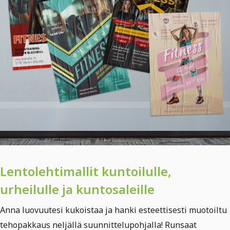
Lentolehtimallit kuntoilulle,
urheilulle ja kuntosaleille
Anna luovuutesi kukoistaa ja hanki esteettisesti muotoiltu
tehopakkaus neljällä suunnittelupohjalla! Runsaat