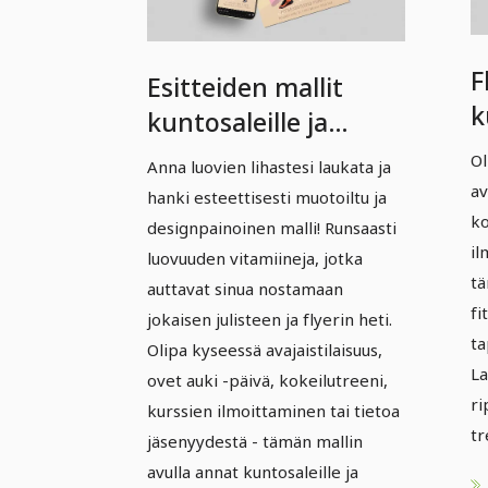
F
Esitteiden mallit
k
kuntosaleille ja
l
kuntoilutapahtumille
Ol
Anna luovien lihastesi laukata ja
–
– Versio 1
av
hanki esteettisesti muotoiltu ja
ko
designpainoinen malli! Runsaasti
il
luovuuden vitamiineja, jotka
tä
auttavat sinua nostamaan
fi
jokaisen julisteen ja flyerin heti.
ta
Olipa kyseessä avajaistilaisuus,
La
ovet auki -päivä, kokeilutreeni,
ri
kurssien ilmoittaminen tai tietoa
tr
jäsenyydestä - tämän mallin
avulla annat kuntosaleille ja