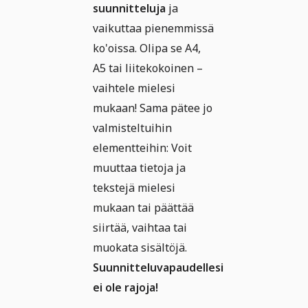
suunnitteluja
ja
vaikuttaa pienemmissä
ko'oissa. Olipa se A4,
A5 tai liitekokoinen –
vaihtele mielesi
mukaan! Sama pätee jo
valmisteltuihin
elementteihin: Voit
muuttaa tietoja ja
tekstejä mielesi
mukaan tai päättää
siirtää, vaihtaa tai
muokata sisältöjä.
Suunnitteluvapaudellesi
ei ole rajoja!