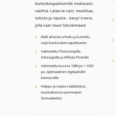
kuntoilutapahtumille mukavasti
vauhtia. Lataa se vain, muokkaa,
tulosta ja ripusta - kevyt treeni,
jolla saat muut hikoilemaan!
Malli aiheista urheilu ja kuntoilu,
sopii kuntosalien tapahtumiin
Valmisteltu Photoshopille,
InDesignille ja Affinity Photolle
Valmisteltu koossa 1080 px × 1920
px, optimaalinen digitaalisille
bannereille
Helppo ja nopea räätälöitävä,
muokattavissa pienempiin
formaatteihin