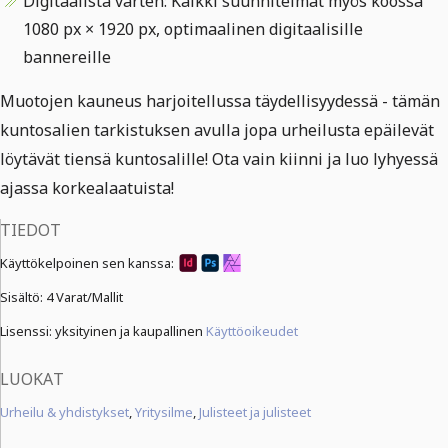
Digitaalista varten: Kaikki suunnitelmat myös koossa
1080 px × 1920 px, optimaalinen digitaalisille
bannereille
Muotojen kauneus harjoitellussa täydellisyydessä - tämän
kuntosalien tarkistuksen avulla jopa urheilusta epäilevät
löytävät tiensä kuntosalille! Ota vain kiinni ja luo lyhyessä
ajassa korkealaatuista!
TIEDOT
Käyttökelpoinen sen kanssa:
Sisältö:
4 Varat/Mallit
Lisenssi: yksityinen ja kaupallinen
Käyttöoikeudet
LUOKAT
Urheilu & yhdistykset
,
Yritysilme
,
Julisteet ja julisteet