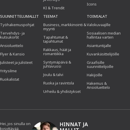
Icons
KI & Trendit
SUUNNITTELUMALLIT
TEEMAT
TOIMIALAT
Työhakemuspohjat
Business, markkinointi &
Valokuvaajille
myynti
Tervehdys- ja
Sosiaalisen median
kutsukortit
Tapahtumat &
hallintaa varten
tapahtumat
Ansioluettelo
Asiantuntijalle
Rakkaus, häät ja
romantiikka
Flyer & Kansio
Kuvankäsittelijöille
Syntymäpäivä &
Julisteet ja julisteet
Graafisille
juhlavuosi
suunnittelijoille
Yritysilme
Joulu & talvi
Hakijoille
Ruokalistat
Ruoka ja ravintola
Hakemus &
Ansioluettelo
Urheilu & yhdistykset
HINNAT JA
Hei, jos sinulla on
kysyttävää,