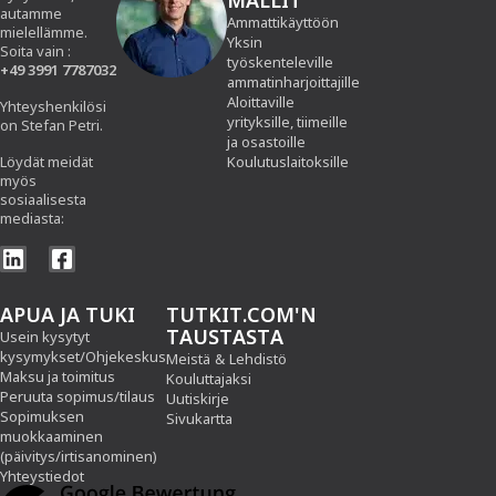
MALLIT
autamme
Ammattikäyttöön
mielellämme.
Yksin
Soita vain :
työskenteleville
+49 3991 7787032
ammatinharjoittajille
Aloittaville
Yhteyshenkilösi
yrityksille, tiimeille
on Stefan Petri.
ja osastoille
Löydät meidät
Koulutuslaitoksille
myös
sosiaalisesta
mediasta:
APUA JA TUKI
TUTKIT.COM'N
TAUSTASTA
Usein kysytyt
kysymykset/Ohjekeskus
Meistä
&
Lehdistö
Maksu ja toimitus
Kouluttajaksi
Peruuta sopimus/tilaus
Uutiskirje
Sopimuksen
Sivukartta
muokkaaminen
(päivitys/irtisanominen)
Yhteystiedot