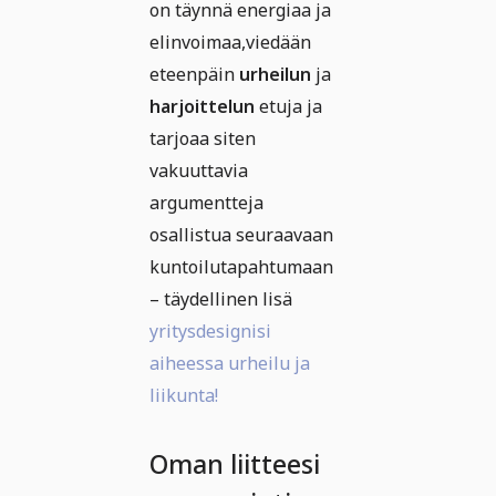
on täynnä energiaa ja
elinvoimaa,viedään
eteenpäin
urheilun
ja
harjoittelun
etuja ja
tarjoaa siten
vakuuttavia
argumentteja
osallistua seuraavaan
kuntoilutapahtumaan
– täydellinen lisä
yritysdesignisi
aiheessa urheilu ja
liikunta!
Oman liitteesi