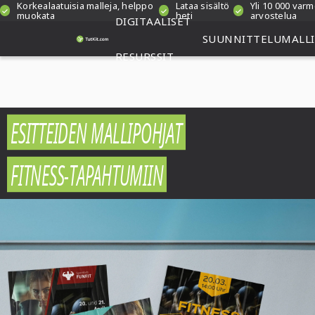
Korkealaatuisia malleja, helppo
Lataa sisältö
Yli 10 000 var
muokata
heti
arvostelua
DIGITAALISET
SUUNNITTELUMALLI
RESURSSIT
ESITTEIDEN MALLIPOHJAT
FITNESS-TAPAHTUMIIN