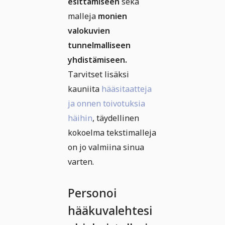
esittämiseen
sekä
malleja
monien
valokuvien
tunnelmalliseen
yhdistämiseen.
Tarvitset lisäksi
kauniita
hääsitaatteja
ja onnen toivotuksia
häihin
, täydellinen
kokoelma tekstimalleja
on jo valmiina sinua
varten.
Personoi
hääkuvalehtesi