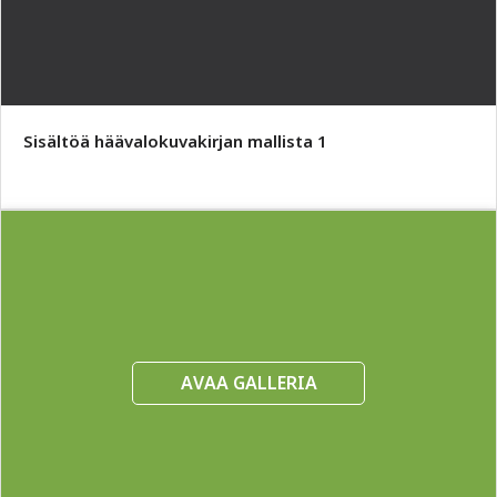
Sisältöä häävalokuvakirjan mallista 1
AVAA GALLERIA