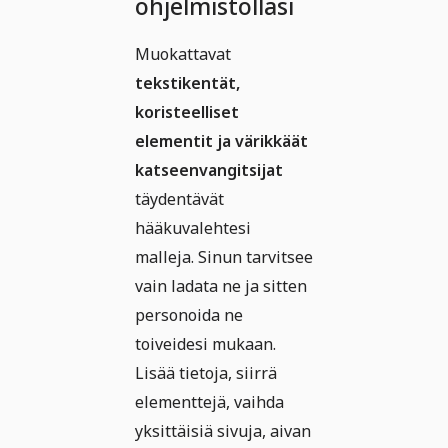
ohjelmistollasi
Muokattavat
tekstikentät,
koristeelliset
elementit ja värikkäät
katseenvangitsijat
täydentävät
hääkuvalehtesi
malleja. Sinun tarvitsee
vain ladata ne ja sitten
personoida ne
toiveidesi mukaan.
Lisää tietoja, siirrä
elementtejä, vaihda
yksittäisiä sivuja, aivan