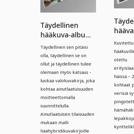
Täyde
Täydellinen
hääva
hääkuva-albumi
album
– Versio 5
Kuvitettu
Täydellinen sen pitäisi
Versio
hääkuvill
olla, täydellinen se on
Gootti
otettu
ollut ja täydellinen tulee
erityisla
olemaan myös katsaus -
häissä – 2
luokaa valokuvakirja, joka
kohtaat p
kohtaa ainutlaatuisuuden
verisiä s
moitteettomalla
pingotett
suunnittelulla.
hämähäki
Ainutlaatuisen tilaisuuden
lepakkoja
mukaan malli
kynttelik
häähybridikuvakirjoille