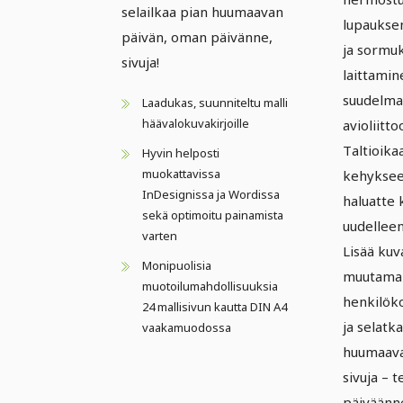
selailkaa pian huumaavan
lupaukse
päivän, oman päivänne,
ja sormu
sivuja!
laittamin
suudelma 
Laadukas, suunniteltu malli
häävalokuvakirjoille
avioliittoo
Taltioika
Hyvin helposti
muokattavissa
kehyksee
InDesignissa ja Wordissa
haluatte 
sekä optimoitu painamista
uudelleen
varten
Lisää kuv
Monipuolisia
muutama
muotoilumahdollisuuksia
henkilök
24 mallisivun kautta DIN A4
ja selatk
vaakamuodossa
huumaava
sivuja – t
päiväänn