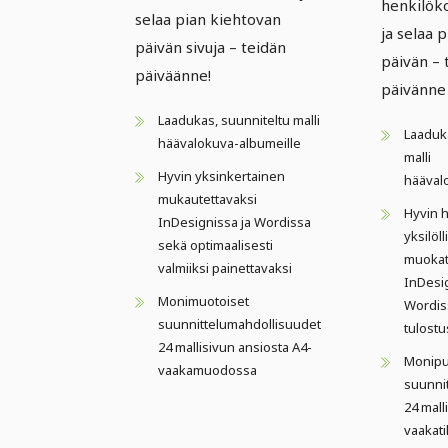
henkilök
selaa pian kiehtovan
ja selaa 
päivän sivuja – teidän
päivän – 
päiväänne!
päivänne 
Laadukas, suunniteltu malli
Laaduka
häävalokuva-albumeille
malli
Hyvin yksinkertainen
häävalo
mukautettavaksi
Hyvin 
InDesignissa ja Wordissa
yksilöll
sekä optimaalisesti
muokat
valmiiksi painettavaksi
InDesig
Monimuotoiset
Wordiss
suunnittelumahdollisuudet
tulostu
24 mallisivun ansiosta A4-
Monipu
vaakamuodossa
suunni
24 mall
vaakat