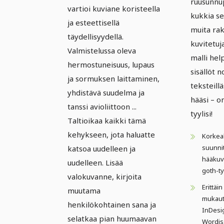
ruusunnup
vartioi kuviane koristeella
kukkia s
ja esteettisellä
muita ra
täydellisyydellä.
kuvitetuj
Valmistelussa oleva
malli hel
hermostuneisuus, lupaus
sisällöt 
ja sormuksen laittaminen,
teksteillä
yhdistävä suudelma ja
hääsi – o
tanssi avioliittoon ...
tyylisi!
Taltioikaa kaikki tämä
kehykseen, jota haluatte
Korkea
suunnit
katsoa uudelleen ja
hääkuv
uudelleen. Lisää
goth-ty
valokuvanne, kirjoita
Erittäi
muutama
mukaut
henkilökohtainen sana ja
InDesig
selatkaa pian huumaavan
Wordis