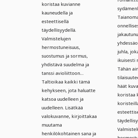
koristaa kuvianne
sydämenl
kauneudella ja
Taianomai
esteettisellä
onnellise
täydellisyydellä.
jakautunu
Valmistelujen
yhdessäol
hermostuneisuus,
juhla, jo
suostumus ja sormus,
ikuisesti 
yhdistävä suudelma ja
Tähän ain
tanssi avioliittoon…
tilaisuut
Taltioikaa kaikki tämä
häät kuva
kehykseen, jota haluatte
koristaa 
katsoa uudelleen ja
koristeill
uudelleen. Lisätkää
esteettis
valokuvanne, kirjoittakaa
täydellisy
muutama
Valmistel
henkilökohtainen sana ja
hermostu