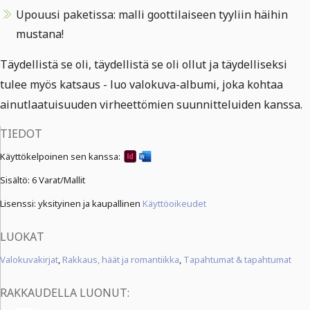
Upouusi paketissa: malli goottilaiseen tyyliin häihin
mustana!
Täydellistä se oli, täydellistä se oli ollut ja täydelliseksi
tulee myös katsaus - luo valokuva-albumi, joka kohtaa
ainutlaatuisuuden virheettömien suunnitteluiden kanssa.
TIEDOT
Käyttökelpoinen sen kanssa:
Sisältö:
6 Varat/Mallit
Lisenssi: yksityinen ja kaupallinen
Käyttöoikeudet
LUOKAT
Valokuvakirjat
,
Rakkaus, häät ja romantiikka
,
Tapahtumat & tapahtumat
RAKKAUDELLA LUONUT: