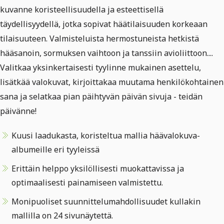
kuvanne koristeellisuudella ja esteettisellä
täydellisyydellä, jotka sopivat häätilaisuuden korkeaan
tilaisuuteen. Valmisteluista hermostuneista hetkistä
hääsanoin, sormuksen vaihtoon ja tanssiin avioliittoon....
Valitkaa yksinkertaisesti tyylinne mukainen asettelu,
lisätkää valokuvat, kirjoittakaa muutama henkilökohtainen
sana ja selatkaa pian päihtyvän päivän sivuja - teidän
päivänne!
Kuusi laadukasta, koristeltua mallia häävalokuva-
albumeille eri tyyleissä
Erittäin helppo yksilöllisesti muokattavissa ja
optimaalisesti painamiseen valmistettu.
Monipuoliset suunnittelumahdollisuudet kullakin
mallilla on 24 sivunäytettä.