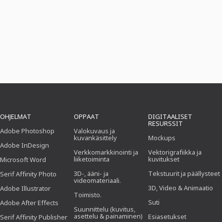
OHJELMAT
OPPAAT
DIGITAALISET
RESURSSIT
Adobe Photoshop
Valokuvaus ja
kuvankäsittely
Mockups
Adobe InDesign
Verkkomarkkinointi ja
Vektorigrafiikka ja
liiketoiminta
kuvitukset
Microsoft Word
3D-, ääni- ja
Tekstuurit ja päällysteet
Serif Affinity Photo
videomateriaali.
3D, Video & Animaatio
Adobe Illustrator
Toimisto.
Suti
Adobe After Effects
Suunnittelu (kuvitus,
asettelu & painaminen)
Esiasetukset
Serif Affinity Publisher