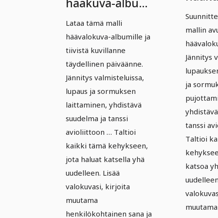
hääkuva-albumi
album
– Versio 1
Suunnitt
Lataa tämä malli
Versio
mallin avu
häävalokuva-albumille ja
häävaloku
tiivistä kuvillanne
Jännitys 
täydellinen päiväänne.
lupaukse
Jännitys valmisteluissa,
ja sormu
lupaus ja sormuksen
pujottam
laittaminen, yhdistävä
yhdistävä
suudelma ja tanssi
tanssi avi
avioliittoon … Taltioi
Taltioi k
kaikki tämä kehykseen,
kehykseen
jota haluat katsella yhä
katsoa yh
uudelleen. Lisää
uudelleen
valokuvasi, kirjoita
valokuvasi
muutama
muutama
henkilökohtainen sana ja