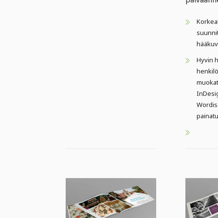
Korkea
suunnit
hääkuv
Hyvin h
henkilö
muokat
InDesig
Wordiss
painatu