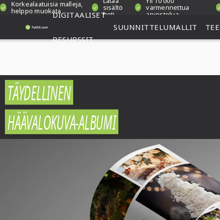
Lataa
Yli 10 000
Korkealaatuisia malleja,
sisältö
varmennettua
helppo muokata
DIGITAALISET
heti
arvostelua
SUUNNITTELUMALLIT
TE
RESURSSIT
TÄYDELLINEN
HÄÄVALOKUVA-ALBUMI