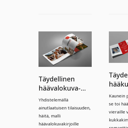
Täyde
Täydellinen
hääku
häävalokuva-
album
albumi – Versio
Kaunein p
Yhdistelemällä
Versio
se toi hää
3
ainutlaatuisen tilaisuuden,
vieraille
häitä, malli
kukkaki
häävalokuvakirjoille
romantti