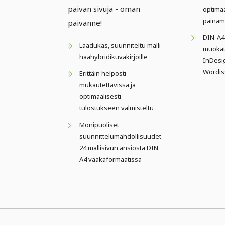
päivän sivuja - oman
optima
painam
päivänne!
DIN-A4
Laadukas, suunniteltu malli
muokat
häähybridikuvakirjoille
InDesig
Wordis
Erittäin helposti
mukautettavissa ja
optimaalisesti
tulostukseen valmisteltu
Monipuoliset
suunnittelumahdollisuudet
24 mallisivun ansiosta DIN
A4 vaakaformaatissa