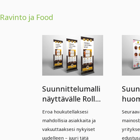
Ravinto ja Food
Suunnittelumalli
Suun
näyttävälle Roll-
huom
upille (Vol. 2) -
herät
Eroa houkutellaksesi
Seuraav
Versio 1
upille
mahdollisia asiakkaita ja
mainosb
versi
vakuuttaaksesi nykyiset
yritykse
uudelleen – juuri tätä
edustus