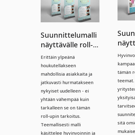
Suun
Suunnittelumalli
näytt
näyttävälle roll-
upille
upille (Vol. 2) -
Hyvinvoi
Erittäin ylpeänä
Versi
Versio 7
kampaa
houkutellakseen
tämän r
mahdollisia asiakkaita ja
teemat.
jatkuvasti hurmatakseen
yrityste
nykyiset uudelleen - ei
yksityi
yhtään vähempää kuin
tarvitse
tarkalleen se on tämän
suunnit
roll-upin tarkoitus.
sitä om
Teemallisesti malli
mukaises
käsittelee hyvinvoinnin ja