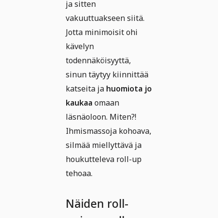
ja sitten
vakuuttuakseen siitä.
Jotta minimoisit ohi
kävelyn
todennäköisyyttä,
sinun täytyy kiinnittää
katseita ja
huomiota jo
kaukaa
omaan
läsnäoloon. Miten?!
Ihmismassoja kohoava,
silmää miellyttävä ja
houkutteleva roll-up
tehoaa.
Näiden roll-