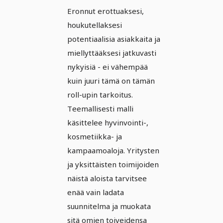
upille (Vol. 2) -
Eronnut erottuaksesi,
Versio 9
houkutellaksesi
potentiaalisia asiakkaita ja
miellyttääksesi jatkuvasti
nykyisiä - ei vähempää
kuin juuri tämä on tämän
roll-upin tarkoitus.
Teemallisesti malli
käsittelee hyvinvointi-,
kosmetiikka- ja
kampaamoaloja. Yritysten
ja yksittäisten toimijoiden
näistä aloista tarvitsee
enää vain ladata
suunnitelma ja muokata
sitä omien toiveidensa