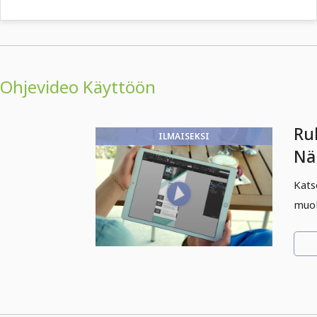
Ohjevideo Käyttöön
Ru
ILMAISEKSI
Nä
nii
Kats
muo