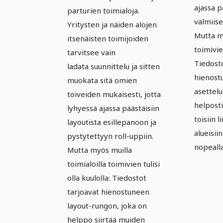
ajassa p
parturien toimialoja.
valmiise
Yritysten ja näiden alojen
Mutta my
itsenäisten toimijoiden
toimivie
tarvitsee vain
Tiedosto
ladata suunnittelu ja sitten
hienost
muokata sitä omien
asettel
toiveiden mukaisesti, jotta
helposti
lyhyessä ajassa päästäisiin
toisiin 
layoutista esillepanoon ja
alueisiin
pystytettyyn roll-uppiin.
nopealla
Mutta myös muilla
toimialoilla toimivien tulisi
olla kuulolla: Tiedostot
tarjoavat hienostuneen
layout-rungon, joka on
helppo siirtää muiden