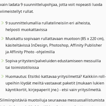
vain ladata 9 suunnittelupohjaa, jotta voit nopeasti luoda
viimeistellyt rullat.
9 suunnittelumallia rullatelineisiin eri aiheista,
helposti muokattavissa
Muokattu sopivaan rullattavaan muotoon (85 x 220 cm),
käsiteltävissä InDesign, Photoshop, Affinity Publisher
ja Affinity Photo -ohjelmilla
Sopiva yritysten/palveluiden edustamiseen messuilla
tai toimistotiloissa
Huomautus: Etsitkö kattavaa yritysilmettä? Kaikkiin roll-
upeihin löydät meiltä vastaavat paketit (mukaan lukien
käyntikortit, kirjepaperit jne.) - etsi vain yritysilmettä.
Silmiinpistäviä muotoiluja seuraavaa messuosallistumista