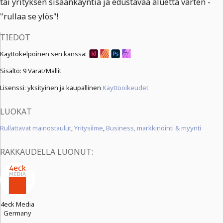
tai yrityksen sisäänkäyntiä ja edustavaa aluetta varten -
"rullaa se ylös"!
TIEDOT
Käyttökelpoinen sen kanssa:
Sisältö:
9 Varat/Mallit
Lisenssi: yksityinen ja kaupallinen
Käyttöoikeudet
LUOKAT
Rullattavat mainostaulut
,
Yritysilme
,
Business, markkinointi & myynti
RAKKAUDELLA LUONUT:
4eck Media
Germany