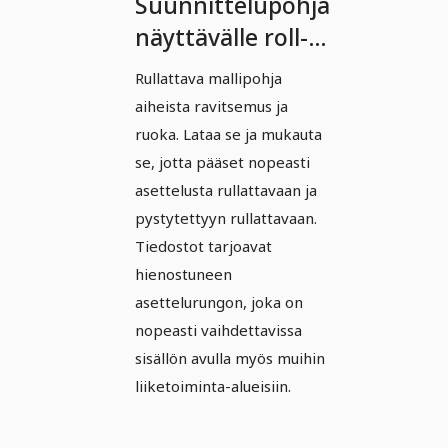
Suunnittelupohja
näyttävälle roll-
up-telineelle (Vol.
Rullattava mallipohja
2) - Versio 3
aiheista ravitsemus ja
ruoka. Lataa se ja mukauta
se, jotta pääset nopeasti
asettelusta rullattavaan ja
pystytettyyn rullattavaan.
Tiedostot tarjoavat
hienostuneen
asettelurungon, joka on
nopeasti vaihdettavissa
sisällön avulla myös muihin
liiketoiminta-alueisiin.