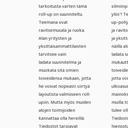
tarkoitusta varten tämä
silmiinp
roll-up on suunniteltu.
ylös"! 
Teemana ovat
up-pohj
ravitsemusala ja ruoka.
ja ravit
Alan yritysten ja
ja yksit
yksittäisammattilaisten
näillä al
tarvitsee vain
ladata s
ladata suunnitelma ja
mukautt
muokata sitä omien
toiveide
toiveidensa mukaan, jotta
jotta vo
he voivat nopeasti siirtyä
ulkoasus
layoutista valmiiseen roll-
mainoks
upiin. Mutta myös muiden
muilla t
alojen toimijoiden
tulee ol
kannattaa olla hereillä:
Tiedosto
Tiedostot tarjoavat
hienost