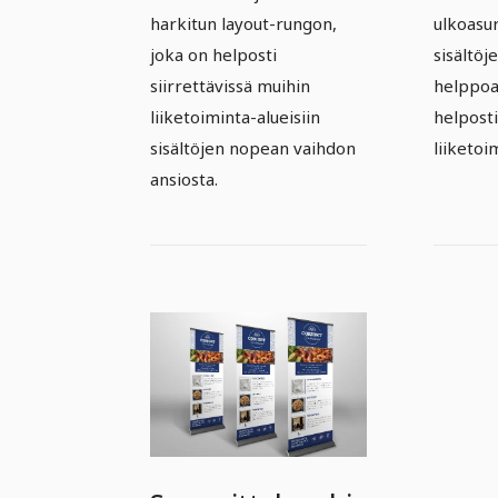
harkitun layout-rungon,
ulkoasur
joka on helposti
sisältöj
siirrettävissä muihin
helppoa
liiketoiminta-alueisiin
helposti
sisältöjen nopean vaihdon
liiketoi
ansiosta.