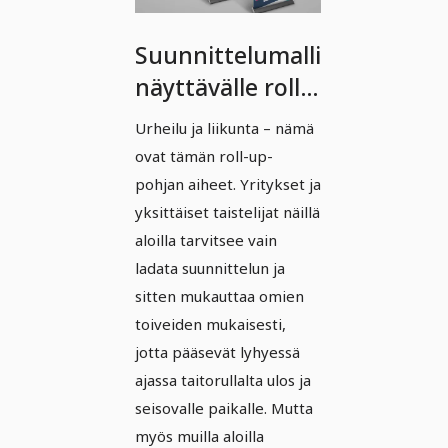
Suunnittelumalli
näyttävälle roll-
upille (Vol. 2) -
Urheilu ja liikunta – nämä
versio 6
ovat tämän roll-up-
pohjan aiheet. Yritykset ja
yksittäiset taistelijat näillä
aloilla tarvitsee vain
ladata suunnittelun ja
sitten mukauttaa omien
toiveiden mukaisesti,
jotta pääsevät lyhyessä
ajassa taitorullalta ulos ja
seisovalle paikalle. Mutta
myös muilla aloilla