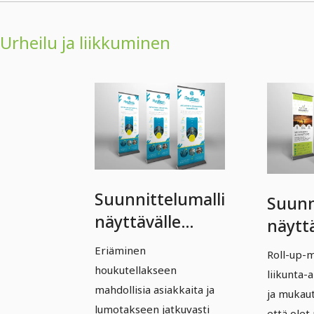
Urheilu ja liikkuminen
Suunnittelumalli
Suunn
näyttävälle
näyttä
rullajulisteelle
upille 
Eriäminen
Roll-up-ma
(Vol. 2) - Versio 4
Versio
houkutellakseen
liikunta-a
mahdollisia asiakkaita ja
ja mukaut
lumotakseen jatkuvasti
että olet