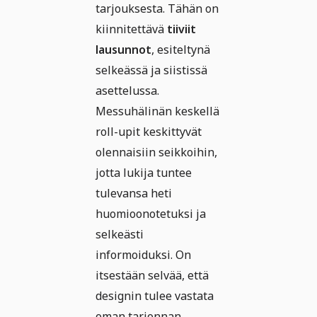
tarjouksesta. Tähän on
kiinnitettävä
tiiviit
lausunnot
, esiteltynä
selkeässä ja siistissä
asettelussa.
Messuhälinän keskellä
roll-upit keskittyvät
olennaisiin seikkoihin,
jotta lukija tuntee
tulevansa heti
huomioonotetuksi ja
selkeästi
informoiduksi. On
itsestään selvää, että
designin tulee vastata
oman tarjonnan