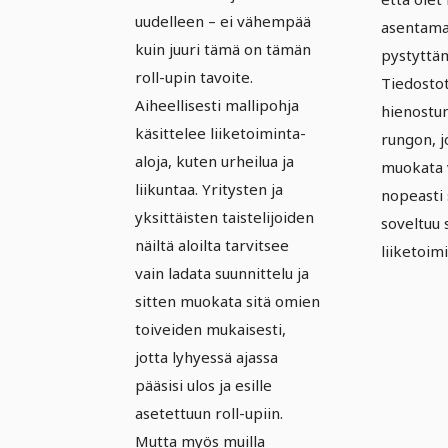
uudelleen – ei vähempää
asentama
kuin juuri tämä on tämän
pystyttäm
roll-upin tavoite.
Tiedostot
Aiheellisesti mallipohja
hienostu
käsittelee liiketoiminta-
rungon, j
aloja, kuten urheilua ja
muokata 
liikuntaa. Yritysten ja
nopeasti s
yksittäisten taistelijoiden
soveltuu 
näiltä aloilta tarvitsee
liiketoim
vain ladata suunnittelu ja
sitten muokata sitä omien
toiveiden mukaisesti,
jotta lyhyessä ajassa
pääsisi ulos ja esille
asetettuun roll-upiin.
Mutta myös muilla