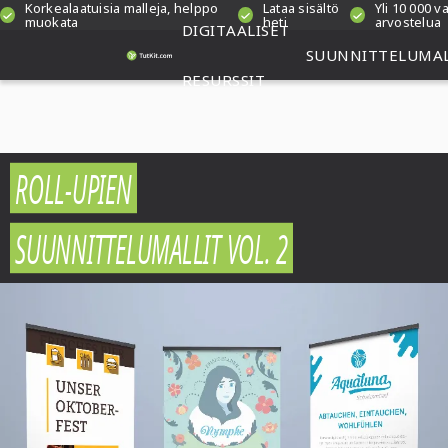
Korkealaatuisia malleja, helppo
Lataa sisältö
Yli 10 000 
muokata
heti
arvostelua
DIGITAALISET
SUUNNITTELUMAL
RESURSSIT
ROLL-UPIEN
SUUNNITTELUMALLIT VOL. 2