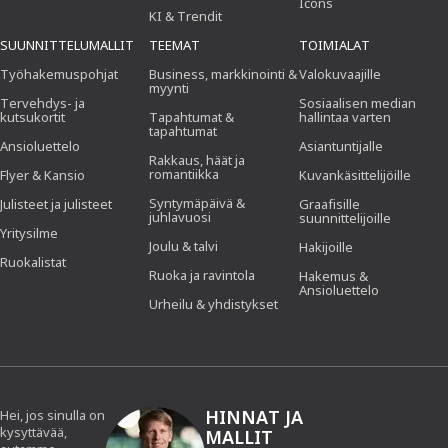
Icons
KI & Trendit
SUUNNITTELUMALLIT
TEEMAT
TOIMIALAT
Työhakemuspohjat
Business, markkinointi &
Valokuvaajille
myynti
Tervehdys- ja
Sosiaalisen median
kutsukortit
Tapahtumat &
hallintaa varten
tapahtumat
Ansioluettelo
Asiantuntijalle
Rakkaus, häät ja
romantiikka
Flyer & Kansio
Kuvankäsittelijöille
Syntymäpäivä &
Julisteet ja julisteet
Graafisille
juhlavuosi
suunnittelijoille
Yritysilme
Joulu & talvi
Hakijoille
Ruokalistat
Ruoka ja ravintola
Hakemus &
Ansioluettelo
Urheilu & yhdistykset
HINNAT JA
Hei, jos sinulla on
kysyttävää,
MALLIT