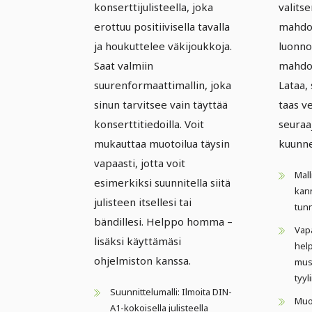
konserttijulisteella, joka
valits
erottuu positiivisella tavalla
mahdol
ja houkuttelee väkijoukkoja.
luonnol
Saat valmiin
mahdol
suurenformaattimallin, joka
Lataa, 
sinun tarvitsee vain täyttää
taas ve
konserttitiedoilla. Voit
seuraa
mukauttaa muotoilua täysin
kuunne
vapaasti, jotta voit
Mall
esimerkiksi suunnitella siitä
kann
julisteen itsellesi tai
tun
bändillesi. Helppo homma –
Vapa
lisäksi käyttämäsi
help
ohjelmiston kanssa.
musi
tyyli
Suunnittelumalli: Ilmoita DIN-
Muo
A1-kokoisella julisteella