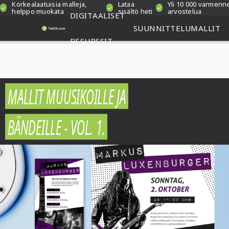
Korkealaatuisia malleja,
Lataa
Yli 10 000 varmenn
helppo muokata
sisältö heti
arvostelua
DIGITAALISET
SUUNNITTELUMALLIT
RESURSSIT
MALLIT MUUSIKOILLE JA
BÄNDEILLE - VOL. 1.