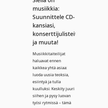
Siellä on
musiikkia:
Suunnittele CD-
kansiasi,
konserttijulisteita
ja muuta!
Musiikkitaiteilijat
haluavat ennen
kaikkea yhtä asiaa:
luoda uusia teoksia,
esiintyä ja tulla
kuulluksi. Keskity juuri
siihen ja pysy luovan
työsi rytmissä – tämä