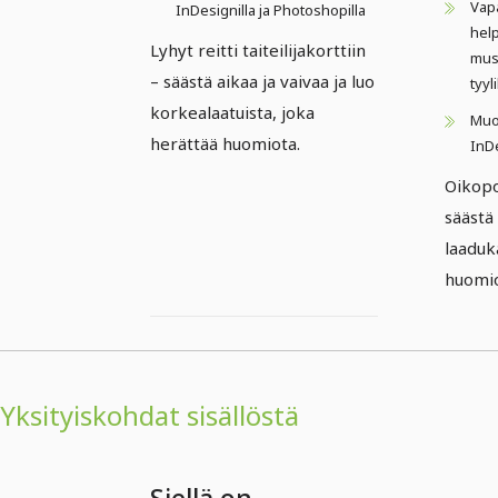
Vapa
InDesignilla ja Photoshopilla
help
Lyhyt reitti taiteilijakorttiin
musi
– säästä aikaa ja vaivaa ja luo
tyyli
korkealaatuista, joka
Muo
herättää huomiota.
InDe
Oikopo
säästä 
laaduk
huomio
Yksityiskohdat sisällöstä