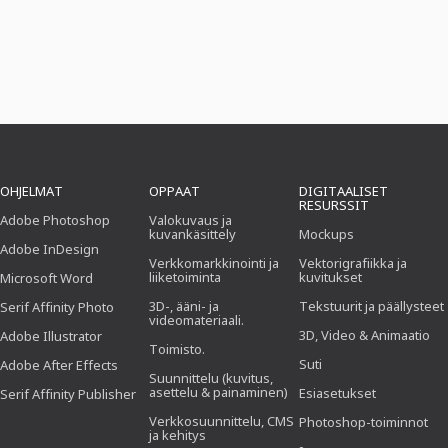
OHJELMAT
OPPAAT
DIGITAALISET
RESURSSIT
Adobe Photoshop
Valokuvaus ja
kuvankäsittely
Mockups
Adobe InDesign
Verkkomarkkinointi ja
Vektorigrafiikka ja
liiketoiminta
kuvitukset
Microsoft Word
3D-, ääni- ja
Tekstuurit ja päällysteet
Serif Affinity Photo
videomateriaali.
3D, Video & Animaatio
Adobe Illustrator
Toimisto.
Suti
Adobe After Effects
Suunnittelu (kuvitus,
asettelu & painaminen)
Esiasetukset
Serif Affinity Publisher
Verkkosuunnittelu, CMS
Photoshop-toiminnot
ja kehitys