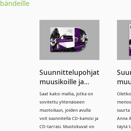
bändeille
Suunnittelupohjat
Suu
muusikoille ja
muus
bändeille – Vol. 1:
bänd
Saat kaksi mallia, jotka on
Oletko
CD-kansi, CD-tagi
Esit
sovitettu yhtenäiseen
menoss
muotoiluun, joiden avulla
suurta 
voit suunnitella CD-kansisi ja
Anna ih
CD-tarrasi. Muotokuvat on
täytä t