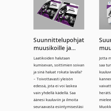
Suunnittelupohjat
Suu
muusikoille ja
muus
bändeille – Osa 1:
bänd
Laatikoiden halutaan
Jotta m
Bändi-Juliste,
Fac
kumisevan, soittimien soivan
saa tu
Konsertti-Poster
kan
ja sinä haluat rokata lavalla?
kuuluv
– Toivottavasti yleisön
kannen
edessä, jota ei voi laskea
vaivat
vain yhdellä kädellä. Saa
herätt
äänesi kuuluviin ja ilmoita
mielee
seuraavasta esiintymisestäsi
Muokka