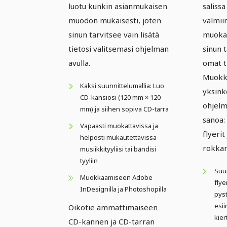
luotu kunkin asianmukaisen
salissa
muodon mukaisesti, joten
valmiin
sinun tarvitsee vain lisätä
muokat
tietosi valitsemasi ohjelman
sinun t
avulla.
omat ti
Muokk
Kaksi suunnittelumallia: Luo
yksink
CD-kansiosi (120 mm × 120
ohjelm
mm) ja siihen sopiva CD-tarra
sanoa:
Vapaasti muokattavissa ja
flyeri
helposti mukautettavissa
rokka
musiikkityyliisi tai bändisi
tyyliin
Suun
Muokkaamiseen Adobe
flye
InDesignilla ja Photoshopilla
pys
esii
Oikotie ammattimaiseen
kier
CD-kannen ja CD-tarran