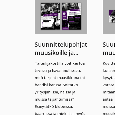
Suunnittelupohjat
Suu
muusikoille ja
muus
bändeille – Osa 1:
bänd
Taiteilijakortilla voit kertoa
Kuvitte
Taiteilijakortti
Käyn
tiiviisti ja havainnollisesti,
konsert
mitä tarjoat muusikkona tai
kysytä
bändisi kanssa. Soitatko
varata 
yritysjuhlissa, häissä ja
mitään
muissa tapahtumissa?
antaa. 
Esinytätkö klubeissa,
muissa
baareissa ja mielelläsi myös
muusik