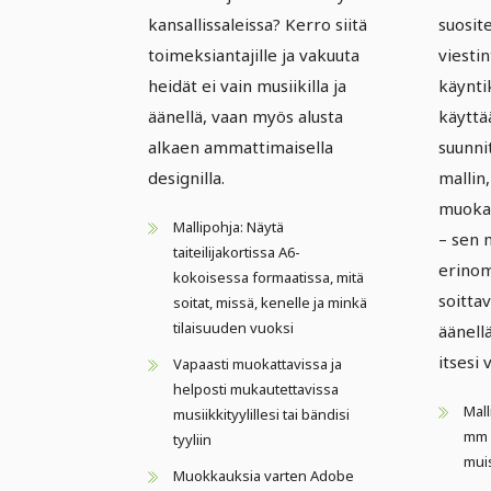
kansallissaleissa? Kerro siitä
suosit
toimeksiantajille ja vakuuta
viesti
heidät ei vain musiikilla ja
käyntik
äänellä, vaan myös alusta
käyttää
alkaen ammattimaisella
suunnit
designilla.
mallin,
muokat
Mallipohja: Näytä
– sen 
taiteilijakortissa A6-
erinoma
kokoisessa formaatissa, mitä
soittav
soitat, missä, kenelle ja minkä
tilaisuuden vuoksi
äänell
itsesi 
Vapaasti muokattavissa ja
helposti mukautettavissa
Mall
musiikkityylillesi tai bändisi
mm 
tyyliin
mui
Muokkauksia varten Adobe