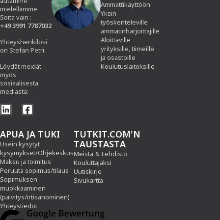
autamme
Ammattikäyttöön
mielellämme.
Yksin
Soita vain :
työskenteleville
+49 3991 7787032
ammatinharjoittajille
Aloittaville
Yhteyshenkilösi
yrityksille, tiimeille
on Stefan Petri.
ja osastoille
Löydät meidät
Koulutuslaitoksille
myös
sosiaalisesta
mediasta:
APUA JA TUKI
TUTKIT.COM'N
TAUSTASTA
Usein kysytyt
kysymykset/Ohjekeskus
Meistä
&
Lehdistö
Maksu ja toimitus
Kouluttajaksi
Peruuta sopimus/tilaus
Uutiskirje
Sopimuksen
Sivukartta
muokkaaminen
(päivitys/irtisanominen)
Yhteystiedot