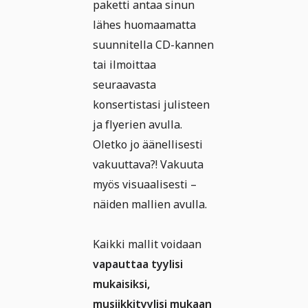
paketti antaa sinun
lähes huomaamatta
suunnitella CD-kannen
tai ilmoittaa
seuraavasta
konsertistasi julisteen
ja flyerien avulla.
Oletko jo äänellisesti
vakuuttava?! Vakuuta
myös visuaalisesti –
näiden mallien avulla.
Kaikki mallit voidaan
vapauttaa tyylisi
mukaisiksi,
musiikkityylisi mukaan