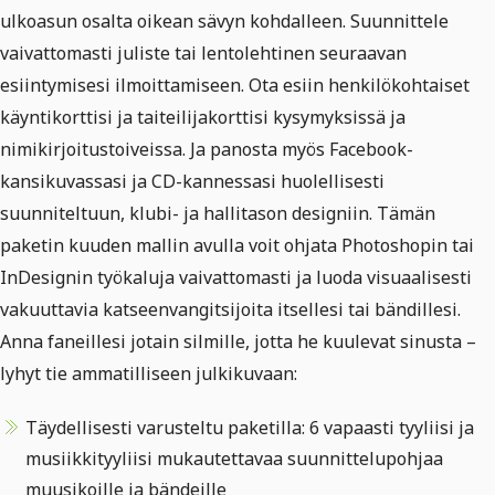
ulkoasun osalta oikean sävyn kohdalleen. Suunnittele
vaivattomasti juliste tai lentolehtinen seuraavan
esiintymisesi ilmoittamiseen. Ota esiin henkilökohtaiset
käyntikorttisi ja taiteilijakorttisi kysymyksissä ja
nimikirjoitustoiveissa. Ja panosta myös Facebook-
kansikuvassasi ja CD-kannessasi huolellisesti
suunniteltuun, klubi- ja hallitason designiin. Tämän
paketin kuuden mallin avulla voit ohjata Photoshopin tai
InDesignin työkaluja vaivattomasti ja luoda visuaalisesti
vakuuttavia katseenvangitsijoita itsellesi tai bändillesi.
Anna faneillesi jotain silmille, jotta he kuulevat sinusta –
lyhyt tie ammatilliseen julkikuvaan:
Täydellisesti varusteltu paketilla: 6 vapaasti tyyliisi ja
musiikkityyliisi mukautettavaa suunnittelupohjaa
muusikoille ja bändeille