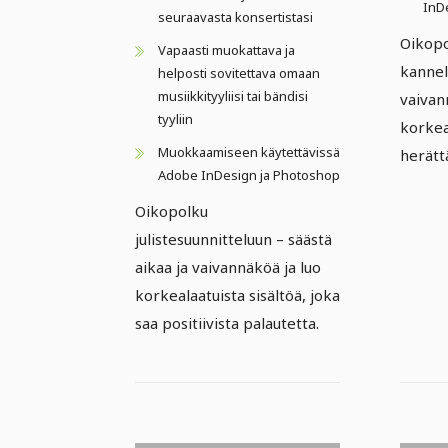
InDe
seuraavasta konsertistasi
Oikopo
Vapaasti muokattava ja
kannell
helposti sovitettava omaan
musiikkityyliisi tai bändisi
vaivan
tyyliin
korkeal
Muokkaamiseen käytettävissä
herätt
Adobe InDesign ja Photoshop
Oikopolku
julistesuunnitteluun – säästä
aikaa ja vaivannäköä ja luo
korkealaatuista sisältöä, joka
saa positiivista palautetta.