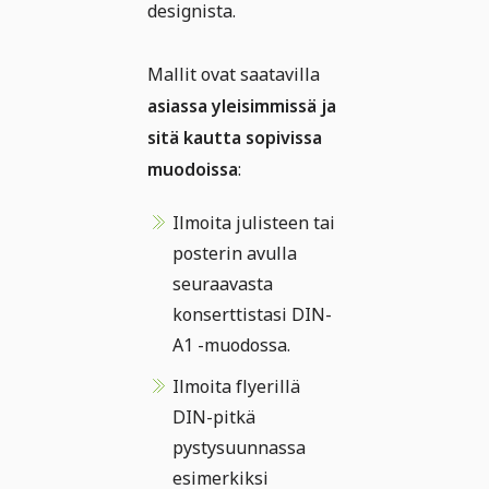
designista.
Mallit ovat saatavilla
asiassa yleisimmissä ja
sitä kautta sopivissa
muodoissa
:
Ilmoita julisteen tai
posterin avulla
seuraavasta
konserttistasi DIN-
A1 -muodossa.
Ilmoita flyerillä
DIN-pitkä
pystysuunnassa
esimerkiksi