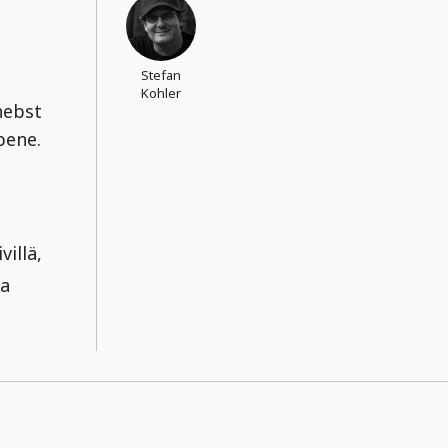
a
Stefan
Kohler
hebst
bene.
illä,
ia