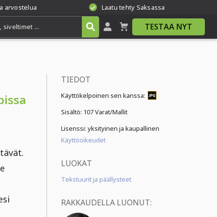
a arvostelua
Laatu tehty Saksassa
TESTAA NYT
TIEDOT
Käyttökelpoinen sen kanssa:
pissa
Sisältö:
107 Varat/Mallit
Lisenssi: yksityinen ja kaupallinen
Käyttöoikeudet
ntävät.
LUOKAT
te
Tekstuurit ja päällysteet
esi
RAKKAUDELLA LUONUT: