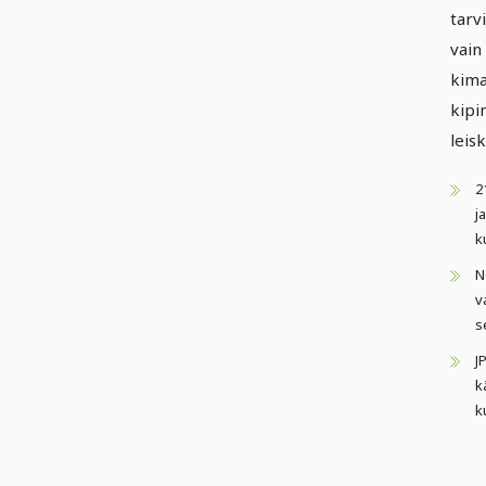
tarv
vain
kima
kipi
leisk
2
j
k
N
v
s
J
k
k