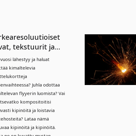
rkearesoluutioiset
at, tekstuurit ja
llysteet: kipinät,
 vuosi lähestyy ja haluat
enet, valoefektit 1
ttää kimaltelevia
ttelukortteja
envaihteessa? Juhla odottaa
ltelevan flyyerin luomista? Vai
itsevatko kompositoitisi
vasti kipinöitä ja loistavia
tehosteita? Lataa nämä
uvaa kipinöitä ja kipinöitä.
a ne on kuvattu mustan