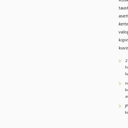
taus
aset
kerto
valo
kipi
kuvi
2
h
l
n
k
a
J
k