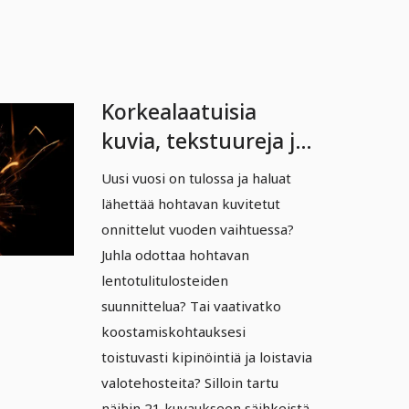
Korkealaatuisia
kuvia, tekstuureja ja
päällysteitä:
Uusi vuosi on tulossa ja haluat
kimalteita, kipinöitä,
lähettää hohtavan kuvitetut
valoefektejä 2
onnittelut vuoden vaihtuessa?
Juhla odottaa hohtavan
lentotulitulosteiden
suunnittelua? Tai vaativatko
koostamiskohtauksesi
toistuvasti kipinöintiä ja loistavia
valotehosteita? Silloin tartu
näihin 21 kuvaukseen säihkeistä