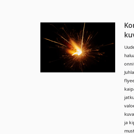
Ko
kuv
pää
Uude
kip
halu
va
onni
val
Juhl
flye
kaip
jatk
valo
kuva
ja k
must