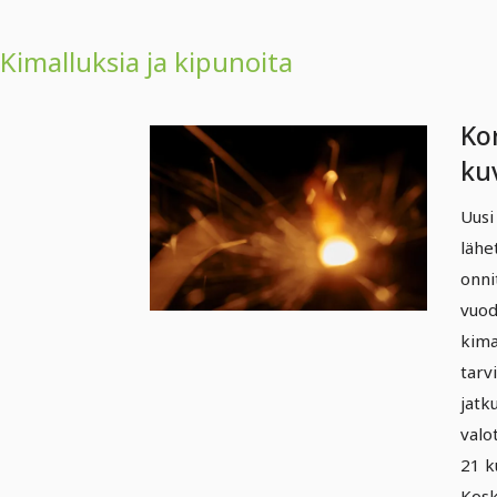
Kimalluksia ja kipunoita
Ko
kuv
pää
Uusi
säk
lähe
onni
vuod
kima
tarv
jatku
valo
21 k
Kosk