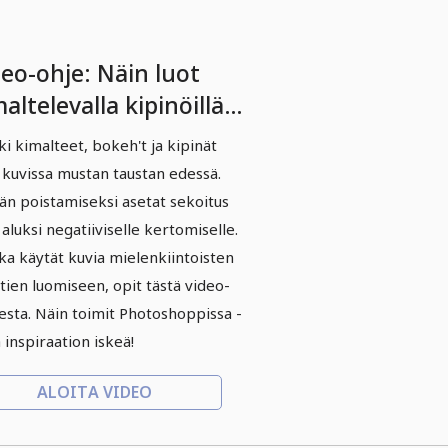
deo-ohje: Näin luot
altelevalla kipinöillä
nittäviä
ki kimalteet, bokeh't ja kipinät
inäefektejä.
 kuvissa mustan taustan edessä.
n poistamiseksi asetat sekoitus
n aluksi negatiiviselle kertomiselle.
ka käytät kuvia mielenkiintoisten
tien luomiseen, opit tästä video-
esta. Näin toimit Photoshoppissa -
 inspiraation iskeä!
ALOITA VIDEO