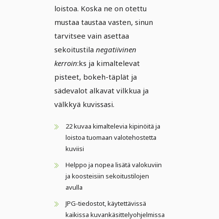
loistoa. Koska ne on otettu
mustaa taustaa vasten, sinun
tarvitsee vain asettaa
sekoitustila
negatiivinen
kerroin
:ks ja kimaltelevat
pisteet, bokeh-täplät ja
sädevalot alkavat vilkkua ja
välkkyä kuvissasi.
22 kuvaa kimaltelevia kipinöitä ja
loistoa tuomaan valotehostetta
kuviisi
Helppo ja nopea lisätä valokuviin
ja koosteisiin sekoitustilojen
avulla
JPG-tiedostot, käytettävissä
kaikissa kuvankäsittelyohjelmissa