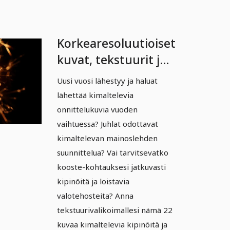
Korkearesoluutioiset
kuvat, tekstuurit ja
overlay:t: Kirkkaat
Uusi vuosi lähestyy ja haluat
pisteet, kipinät,
lähettää kimaltelevia
valoefektit 4
onnittelukuvia vuoden
vaihtuessa? Juhlat odottavat
kimaltelevan mainoslehden
suunnittelua? Vai tarvitsevatko
kooste-kohtauksesi jatkuvasti
kipinöitä ja loistavia
valotehosteita? Anna
tekstuurivalikoimallesi nämä 22
kuvaa kimaltelevia kipinöitä ja