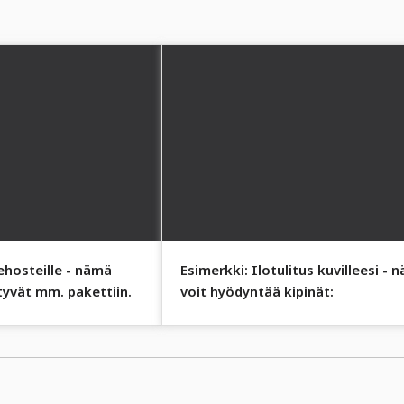
tehosteille - nämä
Esimerkki: Ilotulitus kuvilleesi - n
tyvät mm. pakettiin.
voit hyödyntää kipinät: