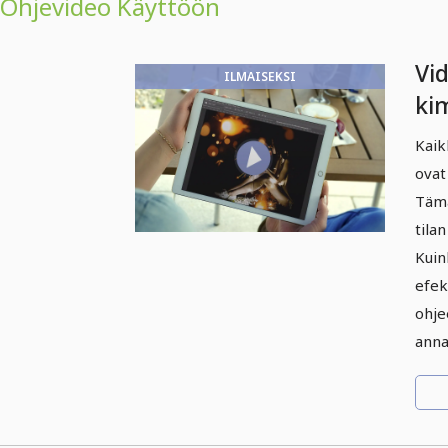
Ohjevideo Käyttöön
Vi
ILMAISEKSI
kim
jän
Kaik
kip
ovat
Tämä
tila
Kuin
efek
ohje
anna