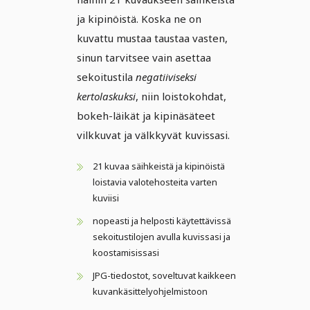
ja kipinöistä. Koska ne on
kuvattu mustaa taustaa vasten,
sinun tarvitsee vain asettaa
sekoitustila
negatiiviseksi
kertolaskuksi
, niin loistokohdat,
bokeh-läikät ja kipinäsäteet
vilkkuvat ja välkkyvät kuvissasi.
21 kuvaa säihkeistä ja kipinöistä
loistavia valotehosteita varten
kuviisi
nopeasti ja helposti käytettävissä
sekoitustilojen avulla kuvissasi ja
koostamisissasi
JPG-tiedostot, soveltuvat kaikkeen
kuvankäsittelyohjelmistoon