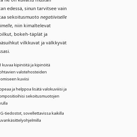
tan edessä, sinun tarvitsee vain
taa sekoitusmuoto
negatiiviselle
imelle
, niin kimaltelevat
pilkut, bokeh-täplät ja
näsuihkut vilkkuvat ja välkkyvät
ssasi.
1 kuvaa kipinöitä ja kipinöitä
ohtavien valotehosteiden
uomiseen kuviisi
opeaa ja helppoa lisätä valokuviiisi ja
ompositioihisi sekoitusmuotojen
vulla
PG-tiedostot, sovellettavissa kaikilla
uvankäsittelyohjelmilla