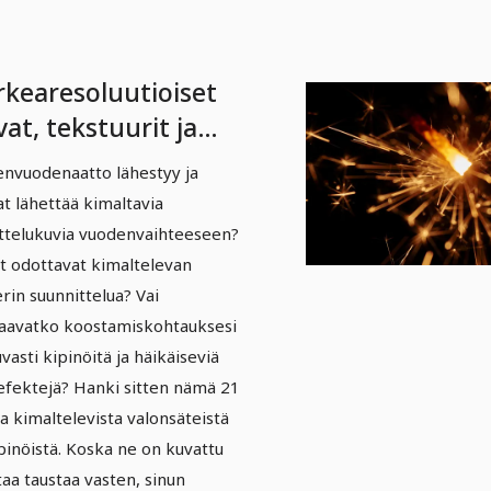
rkearesoluutioiset
at, tekstuurit ja
llekkäissovellukset:
nvuodenaatto lähestyy ja
inät,
at lähettää kimaltavia
lonheijastukset,
ttelukuvia vuodenvaihteeseen?
oefektit 3
at odottavat kimaltelevan
erin suunnittelua? Vai
aavatko koostamiskohtauksesi
uvasti kipinöitä ja häikäiseviä
efektejä? Hanki sitten nämä 21
a kimaltelevista valonsäteistä
ipinöistä. Koska ne on kuvattu
aa taustaa vasten, sinun