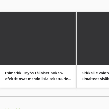
Esimerkki: Myös tällaiset bokeh-
Kirkkaille valo
efektit ovat mahdollisia tekstuurien
kimalteet sisäl
kanssa.