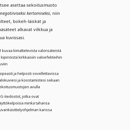
itsee asettaa sekoitusmuoto
negatiiviseksi kertomiseksi
, niin
lteet, bokeh-läiskät ja
näsäteet alkavat vilkkua ja
ua kuvissasi.
1 kuvaa kimaltelevista valonsäteistä
a kipinöistä kirkkaisiin valoefekteihin
uviin
opeasti ja helposti sovellettavissa
alokuviesi ja koostamistesi sekaan
ekoitusmuotojen avulla
PG-tiedostot, jotka ovat
äyttökelpoisia minkä tahansa
uvankäsittelyohjelman kanssa