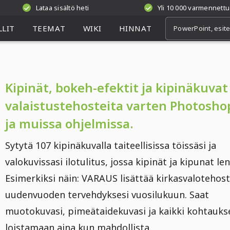
Lataa sisältö heti
Yli 10 000 varmennettu
LIT
TEEMAT
WIKI
HINNAT
Kipinät, bokeh-efektit ja kipinäkuvat
valaistustehosteita varten Photosho
ja muissa ohjelmissa.
Sytytä 107 kipinäkuvalla taiteellisissa töissäsi ja
valokuvissasi ilotulitus, jossa kipinät ja kipunat le
Esimerkiksi näin: VARAUS lisättää kirkasvalotehos
uudenvuoden tervehdyksesi vuosilukuun. Saat
muotokuvasi, pimeätaidekuvasi ja kaikki kohtauks
loistamaan aina kun mahdollista.