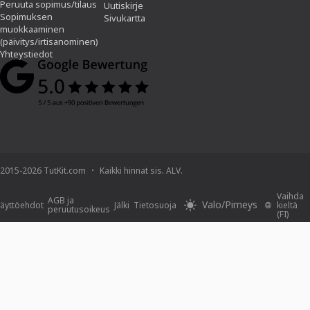
Peruuta sopimus/tilaus
Uutiskirje
Sopimuksen
Sivukartta
muokkaaminen
(päivitys/irtisanominen)
Yhteystiedot
2015-2026 TutKit.com
Kaikki hinnat sis. ALV.
Vaihda
AGB ja
Valo/Pimeys
äyttöehdot
Jälki
Tietosuoja
kieltä
peruutusoikeus
(FI)