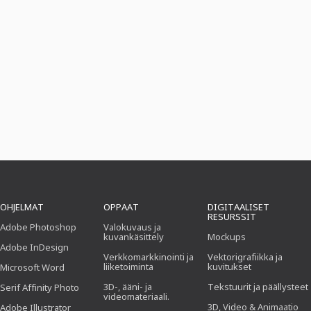
OHJELMAT
OPPAAT
DIGITAALISET
RESURSSIT
Adobe Photoshop
Valokuvaus ja
kuvankäsittely
Mockups
Adobe InDesign
Verkkomarkkinointi ja
Vektorigrafiikka ja
liiketoiminta
kuvitukset
Microsoft Word
3D-, ääni- ja
Tekstuurit ja päällysteet
Serif Affinity Photo
videomateriaali.
3D, Video & Animaatio
Adobe Illustrator