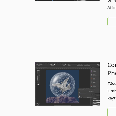
teill
Affi
Co
Ph
lu
Täss
lumi
käyt