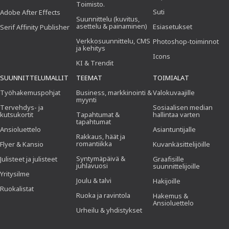
Toimisto.
Suti
Adobe After Effects
Suunnittelu (kuvitus,
asettelu & painaminen)
Esiasetukset
Serif Affinity Publisher
Verkkosuunnittelu, CMS
Photoshop-toiminnot
ja kehitys
Icons
KI & Trendit
SUUNNITTELUMALLIT
TEEMAT
TOIMIALAT
Työhakemuspohjat
Business, markkinointi &
Valokuvaajille
myynti
Tervehdys- ja
Sosiaalisen median
kutsukortit
Tapahtumat &
hallintaa varten
tapahtumat
Ansioluettelo
Asiantuntijalle
Rakkaus, häät ja
romantiikka
Flyer & Kansio
Kuvankäsittelijöille
Syntymäpäivä &
Julisteet ja julisteet
Graafisille
juhlavuosi
suunnittelijoille
Yritysilme
Joulu & talvi
Hakijoille
Ruokalistat
Ruoka ja ravintola
Hakemus &
Ansioluettelo
Urheilu & yhdistykset