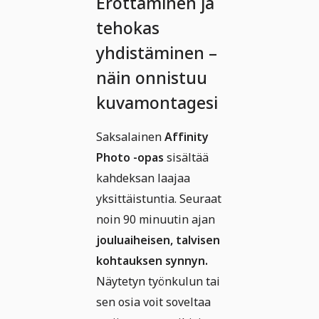
Erottaminen ja
tehokas
yhdistäminen –
näin onnistuu
kuvamontagesi
Saksalainen
Affinity
Photo -opas
sisältää
kahdeksan laajaa
yksittäistuntia. Seuraat
noin 90 minuutin ajan
jouluaiheisen, talvisen
kohtauksen synnyn.
Näytetyn työnkulun tai
sen osia voit soveltaa