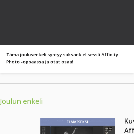
Tämä joulusenkeli syntyy saksankielisessä Affinity
Photo -oppaassa ja otat osaa!
Joulun enkeli
Ku
ILMAISEKSI
Aff