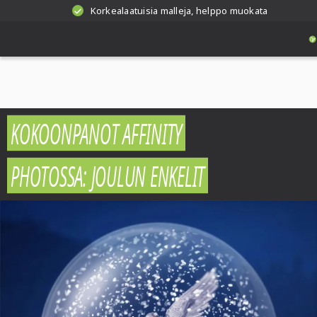
Korkealaatuisia malleja, helppo muokata
KOKOONPANOT AFFINITY
PHOTOSSA: JOULUN ENKELIT