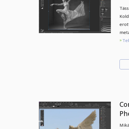
oh
Täss
– 1
Kold
ul
erot
meta
Te
Co
Pho
sii
Mikä