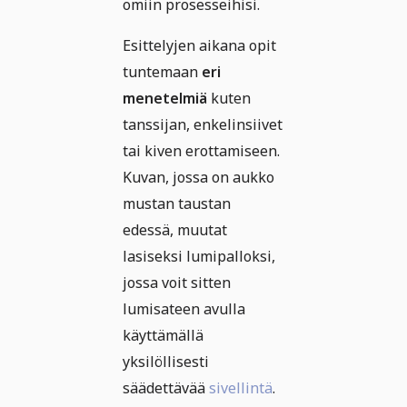
omiin prosesseihisi.
Esittelyjen aikana opit
tuntemaan
eri
menetelmiä
kuten
tanssijan, enkelinsiivet
tai kiven erottamiseen.
Kuvan, jossa on aukko
mustan taustan
edessä, muutat
lasiseksi lumipalloksi,
jossa voit sitten
lumisateen avulla
käyttämällä
yksilöllisesti
säädettävää
sivellintä
.