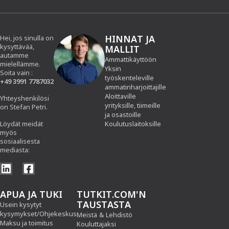
HINNAT JA
Hei, jos sinulla on
kysyttävää,
MALLIT
autamme
Ammattikäyttöön
mielellämme.
Yksin
Soita vain :
työskenteleville
+49 3991 7787032
ammatinharjoittajille
Aloittaville
Yhteyshenkilösi
yrityksille, tiimeille
on Stefan Petri.
ja osastoille
Löydät meidät
Koulutuslaitoksille
myös
sosiaalisesta
mediasta:
APUA JA TUKI
TUTKIT.COM'N
TAUSTASTA
Usein kysytyt
kysymykset/Ohjekeskus
Meistä
&
Lehdistö
Maksu ja toimitus
Kouluttajaksi