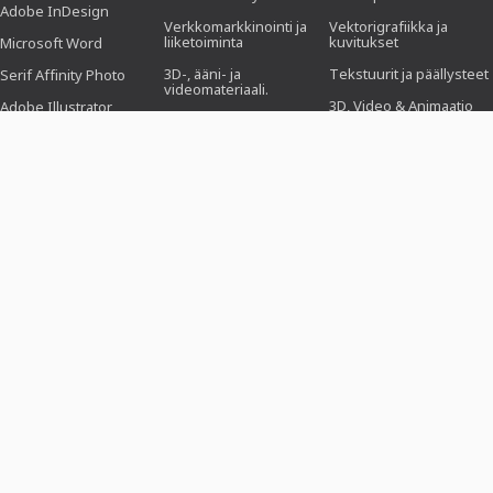
Adobe InDesign
Verkkomarkkinointi ja
Vektorigrafiikka ja
liiketoiminta
kuvitukset
Microsoft Word
3D-, ääni- ja
Tekstuurit ja päällysteet
Serif Affinity Photo
videomateriaali.
3D, Video & Animaatio
Adobe Illustrator
Toimisto.
Suti
Adobe After Effects
Suunnittelu (kuvitus,
asettelu & painaminen)
Esiasetukset
Serif Affinity Publisher
Verkkosuunnittelu, CMS
Photoshop-toiminnot
ja kehitys
Icons
KI & Trendit
SUUNNITTELUMALLIT
TEEMAT
TOIMIALAT
Työhakemuspohjat
Business, markkinointi &
Valokuvaajille
myynti
Tervehdys- ja
Sosiaalisen median
kutsukortit
Tapahtumat &
hallintaa varten
tapahtumat
Ansioluettelo
Asiantuntijalle
Rakkaus, häät ja
romantiikka
Flyer & Kansio
Kuvankäsittelijöille
Syntymäpäivä &
Julisteet ja julisteet
Graafisille
juhlavuosi
suunnittelijoille
Yritysilme