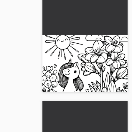
Freesiat, aurinko ja söpö
yksisarvinen: Värityskuva
lapsille (ilmainen)
Koe taianomaisia hetkiä fresioiden ja
yksisarvisten seurassa
auringonpaisteessa! Lataa ilmainen
värityskuva ja aloita luovat seikkailusi!...