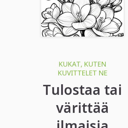
(ilmaiseksi)
Lataa upeita fresioita korkealaatuisesta
värityskuvasta ilman rekisteröitymistä.
Tuodaan väriä kauniisiin kukkiin....
KUKAT, KUTEN
KUVITTELET NE
Tulostaa tai
värittää
ilmaisia