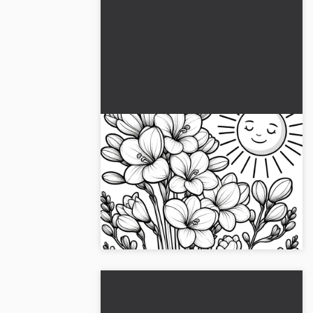
Freesian kukkia rakastavalla
auringolla: Värityskuva
(Ilmainen)
Kokeile freesian värittämiskuvaa
korkealaatuisena. Täydellinen
tulostamiseen tai verkkoväritykseen -
lataa se nyt ilmaiseksi!...