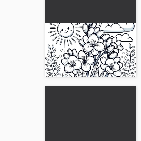
Vapaat iirikset auringossa ja
pilvissä: Värityskuva
ladattavissa ilmaiseksi
Elävöitä päiväsi freesioilla auringossa,
ympäröitynä pilvillä. Lataa ilmainen
värityskuva ja väritä se. Hanki kuva nyt!...