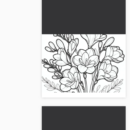
Ihania fresioita: Ilmaisia
värityskuvia
Laadukas freesia-värityskuva korkealla
resoluutiolla, ihanteellinen
tulostamiseen ja väritykseen. Lataa nyt
ilmaiseksi ja päästä luovuutesi
valloilleen!...