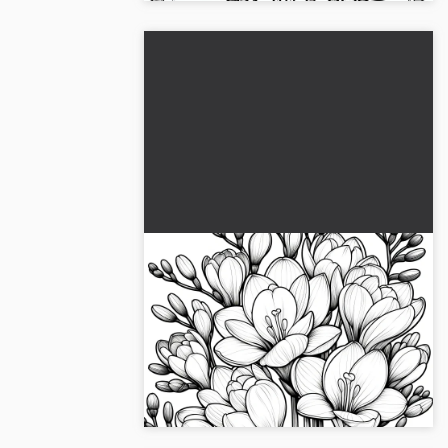
Yksityiskohtaiset fresia-kukat
väritykseen (Ilmainen)
Monipuoliset fresiankukat värityskuvana
pystysuunnassa. Koe luovia seikkailuja
verkkovärityksen tai tulostuksen parissa.
Lataa nyt ilmaiseksi!...