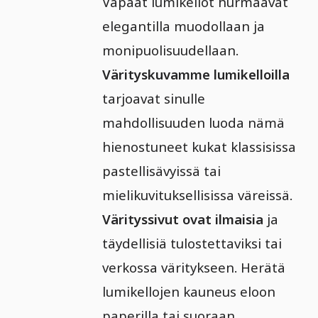
Vapaat lumikellot hurmaavat
elegantilla muodollaan ja
monipuolisuudellaan.
Värityskuvamme lumikelloilla
tarjoavat sinulle
mahdollisuuden luoda nämä
hienostuneet kukat klassisissa
pastellisävyissä tai
mielikuvituksellisissa väreissä.
Värityssivut ovat ilmaisia
ja
täydellisiä tulostettaviksi tai
verkossa väritykseen. Herätä
lumikellojen kauneus eloon
paperilla tai suoraan