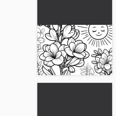
Kukoistavat fresiat ja aurinko:
Värityskuva ladattavaksi
(Ilmaiseksi)
Kukoistavat fresiat ja säteilevä aurinko
värityskuvassa. Lataa ilmaiseksi tai väritä
verkossa ja päästä luovuutesi
valloilleen....