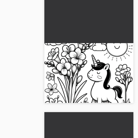
Freesiat, yksisarvinen ja
aurinko: Värityskuva lapsille
(Ilmainen)
Vapaat, yksi sarvi ja aurinko yhdistyvät
kauniissa värityskuvassa lapsille. Nauti
ilmaisesta latauksesta. Lataa nyt ja ole
luova!...