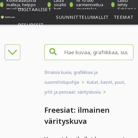
Korkealaatuisia
Lataa
Yli 10 000
Laatu
malleja, helppo
sisältö
varmennettua
tehty
muokata
DIGITAALISET
heti
arvostelua
Saksassa
SUUNNITTELUMALLIT
TEEMAT
RESURSSIT
Ilmaisia kuvia, grafiikkaa ja
suunnittelupohjia
Kukat, kasvit, puut,
yrtit ja pensaat: värityskuvia
Freesiat: ilmainen
värityskuva