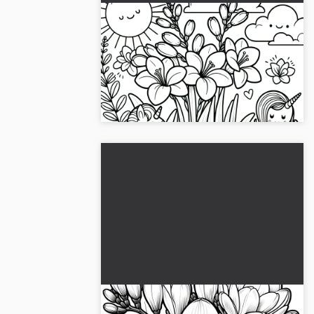
Pieniä yksisarvisia fresioiden
kanssa: Söpö värityskuva
lataamiseen (ilmainen)
Taikalampaita ja fresioita odottavat sinua!
Lataa luova värityskuva ilmaiseksi ja
aloita taideprojektisi....
Ihana freesioita värityskuvana