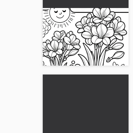
Freesian kukkia värityskuvina:
Ilmaiseksi ladattavissa
Hanki nyt korkealaatuinen freesian
värityskuva ilmaiseksi. Täydellinen
tulostettavaksi ja väritykseen. Kaunista
kotiasi!...