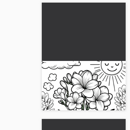
Iris-kukka kukkineen on
ladattavissa värityskuvana
ilmaiseksi
Rentoudu värittämällä fresian kukkaa.
Lataa ilmainen värityskuva ja aloita!
Täydellinen luoville hetkille!...