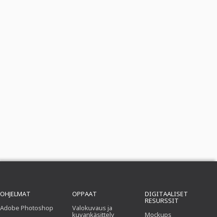
OHJELMAT
OPPAAT
DIGITAALISET
RESURSSIT
Adobe Photoshop
Valokuvaus ja
kuvankäsittely
Mockups