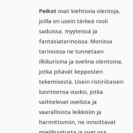
Peikot
ovat kiehtovia olentoja,
joilla on usein tärkeä rooli
saduissa, myyteissä ja
fantasiatarinoissa. Monissa
tarinoissa ne tunnetaan
ilkikurisina ja ovelina olentoina,
jotka pitävät kepposten
tekemisestä. Usein ristiriitaisen
luonteensa vuoksi, jotka
vaihtelevat ovelista ja
vaarallisista leikkisiin ja
harmittomiin, ne innoittavat
mielikuvitusta ja ovat osa