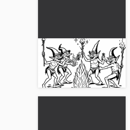
Hobitit tanssivat nuotion
ympärillä ja juhlivat saaliidensa
kanssa – Värittämisliite ilmaiseksi
Koe hauskuus tämän värikkään goblin-
kuvan värittämisessä. Hanki ilmainen
värityspohja nyt!...