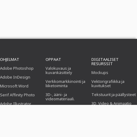
OHJELMAT
OPPAAT
DIGITAALISET
RESURSSIT
Adobe Photoshop
Valokuvaus ja
kuvankäsittely
Mockups
Adobe InDesign
Verkkomarkkinointi ja
Vektorigrafiikka ja
liiketoiminta
kuvitukset
Microsoft Word
3D-, ääni- ja
Tekstuurit ja päällysteet
Serif Affinity Photo
videomateriaali.
3D, Video & Animaatio
Adobe Illustrator
Toimisto.
Suti
Adobe After Effects
Suunnittelu (kuvitus,
asettelu & painaminen)
Esiasetukset
Serif Affinity Publisher
Verkkosuunnittelu, CMS
Photoshop-toiminnot
ja kehitys