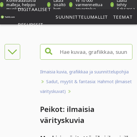
Korkealaatuisia
Lataa
Yli 10 000
Laatu
malleja, helppo
sisältö
varmennettua
tehty
muokata
DIGITAALISET
heti
arvostelua
Saksassa
SUUNNITTELUMALLIT
TEEMAT
RESURSSIT
Ilmaisia kuvia, grafiikkaa ja suunnittelupohjia
Sadut, myytit & fantasia: Hahmot (ilmaiset
värityskuvat)
Peikot: ilmaisia
värityskuvia