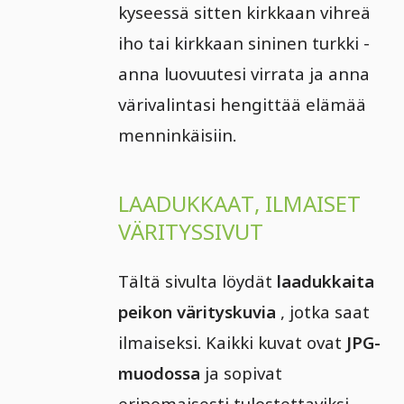
kyseessä sitten kirkkaan vihreä
iho tai kirkkaan sininen turkki -
anna luovuutesi virrata ja anna
värivalintasi hengittää elämää
menninkäisiin.
LAADUKKAAT, ILMAISET
VÄRITYSSIVUT
Tältä sivulta löydät
laadukkaita
peikon värityskuvia
, jotka saat
ilmaiseksi. Kaikki kuvat ovat
JPG-
muodossa
ja sopivat
erinomaisesti tulostettaviksi.