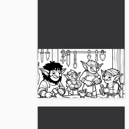
Goblinien työskentelevät
verstaalla ja takovat aseita -
Värittämislehti ilmaiseksi
Koe kobolde heidän työpajassaan aseiden
takomisessa. Lataa ilmainen värityskuva
nyt!...