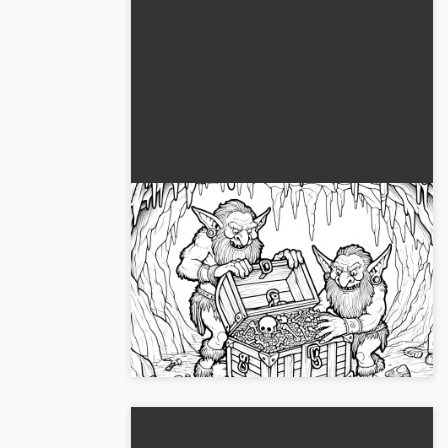
Goblinien ryöstävät aarrearkkua
luolassa – Värityskuva ilmaiseksi
Tapaa ovelia goblineja salaperäisessä
luolassa maalausmallimme avulla. Lataa
ilmaiseksi ja anna luovuutesi päästä
valloilleen!...