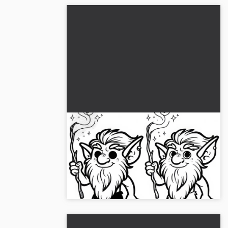
Ilmainen värityskuva koboldista
– Lataa ja väritä helposti
Hanki ilmainen goblin-maalikuva
lukemattomiin luoviin ideoihin. Lataa se nyt
tai väritä verkossa!...