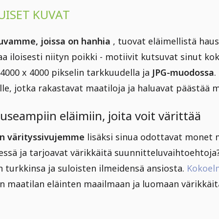
UISET KUVAT
kuvamme, joissa on hanhia
, tuovat eläimellistä haus
a iloisesti niityn poikki - motiivit kutsuvat sinut k
4000 x 4000 pikselin tarkkuudella ja
JPG-muodossa
.
ille, jotka rakastavat maatiloja ja haluavat päästää m
useampiin eläimiin, joita voit värittää
en värityssivujemme
lisäksi sinua odottavat monet 
dessä ja tarjoavat värikkäitä suunnitteluvaihtoehtoja
n turkkinsa ja suloisten ilmeidensä ansiosta.
Kokoelm
 maatilan eläinten maailmaan ja luomaan värikkäitä