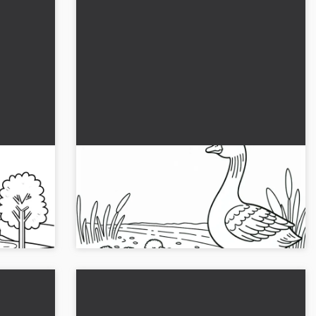
en
Hanhemamma ja poikaset
kenttätiellä: Yksinkertainen
väritettävä malli (Ilmainen)
 Lataa ja
Inspiroidu hanhikanasta ja sen poikasista.
Hanki nyt ilmainen värittämismalli!...