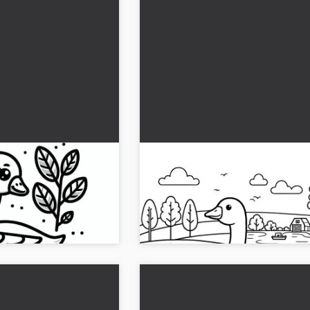
va ladattavaksi
Hanska maalla: Yksinkertain
väritettävä kuva (Ilmainen)
an laadun hanhen
Löydä kävelevä ankka tilan nurmikolla.
a tule luovaksi!...
väritä nyt ilmaiseksi!...