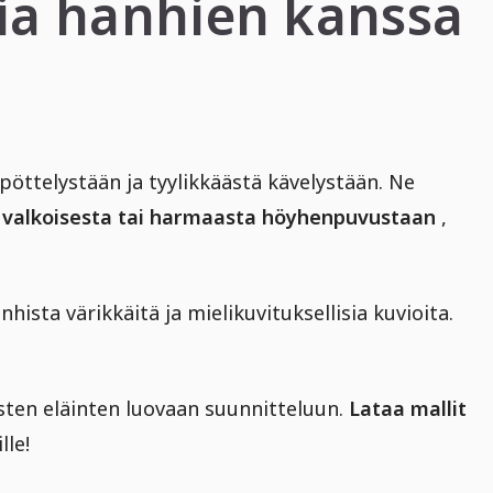
via hanhien kanssa
pöttelystään ja tyylikkäästä kävelystään. Ne
a
valkoisesta tai harmaasta höyhenpuvustaan
,
nhista värikkäitä ja mielikuvituksellisia kuvioita.
sten eläinten luovaan suunnitteluun.
Lataa mallit
lle!