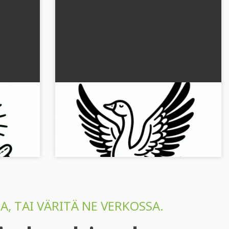
lään:
Hanhi levitettyine siipineen:
kuva
Yksinkertainen väritettävä kuva
(Ilmainen)
e
Tuo väriä elämääsi hanhessamme! Lataa nyt
ilmainen värityskuva ja väritä se....
A, TAI VÄRITÄ NE VERKOSSA.