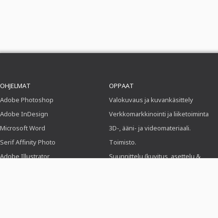
OHJELMAT
OPPAAT
Adobe Photoshop
Valokuvaus ja kuvankäsittely
Adobe InDesign
Verkkomarkkinointi ja liiketoiminta
Microsoft Word
3D-, ääni- ja videomateriaali.
Serif Affinity Photo
Toimisto.
Adobe Illustrator
Suunnittelu (kuvitus, asettelu &
painaminen)
Adobe After Effects
Verkkosuunnittelu, CMS ja kehitys
Serif Affinity Publisher
KI & Trendit