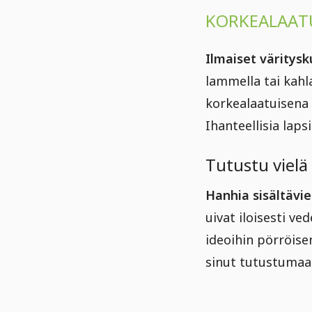
KORKEALAAT
Ilmaiset väritys
lammella tai kahla
korkealaatuisena 
Ihanteellisia laps
Tutustu vielä 
Hanhia sisältävi
uivat iloisesti ve
ideoihin pörröise
sinut tutustumaan