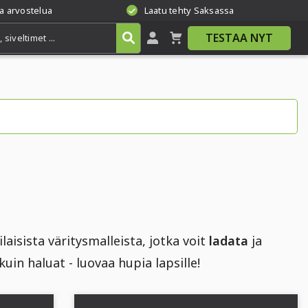
a arvostelua
Laatu tehty Saksassa
TESTAA NYT
laisista väritysmalleista, jotka voit
ladata
ja
kuin haluat - luovaa hupia lapsille!