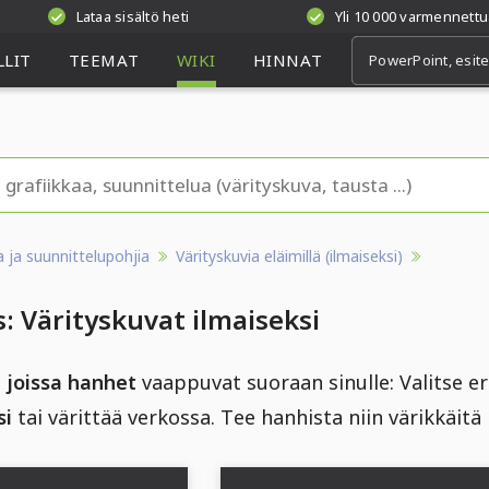
Lataa sisältö heti
Yli 10 000 varmennettu
LIT
TEEMAT
WIKI
HINNAT
aa ja suunnittelupohjia
Värityskuvia eläimillä (ilmaiseksi)
: Värityskuvat ilmaiseksi
 joissa hanhet
vaappuvat suoraan sinulle: Valitse eri
si
tai värittää verkossa. Tee hanhista niin värikkäitä 