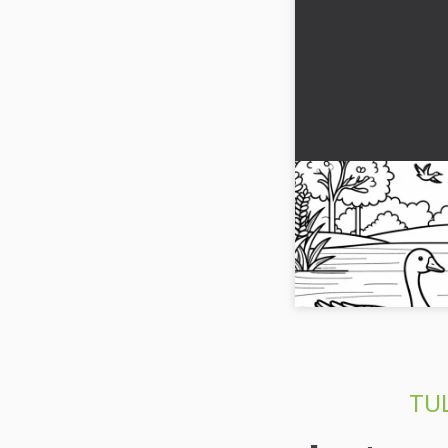
Kaksi hanhea järv
Yksinkertainen v
(Ilmainen)
Nauti värityskuvasta, 
rauhallisella järvellä. L
TUL