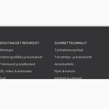
DIGITAALISET RESURSSIT
SUUNNITTELUMALLIT
Mockups
Työhakemuspohjat
Vektorigrafiikka ja kuvitukset
Tervehdys- ja kutsukortit
Tekstuurit ja päällysteet
Ansioluettelo
3D, Video & Animaatio
Flyer & Kansio
Suti
Julisteet ja julisteet
Esiasetukset
Yritysilme
Photoshop-toiminnot
Ruokalistat
Icons