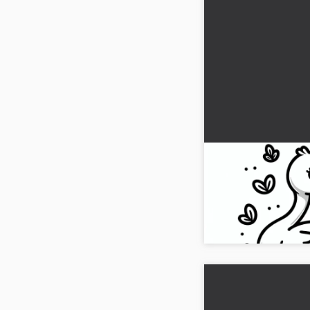
Hanhen väritysku
(Ilmainen)
Hanki ilmainen korke
värityskuva. Lataa nyt j