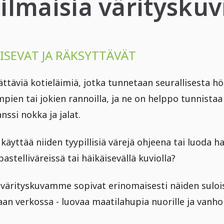
 ilmaisia väritysku
ISEVAT JA RÄKSYTTÄVÄT
ttäviä kotieläimiä, jotka tunnetaan seurallisesta hö
lampien tai jokien rannoilla, ja ne on helppo tunnista
nssi nokka ja jalat.
 käyttää niiden tyypillisiä värejä ohjeena tai luoda ha
pastelliväreissä tai häikäisevällä kuviolla?
 värityskuvamme sopivat erinomaisesti näiden suloi
aan verkossa - luovaa maatilahupia nuorille ja vanhoi