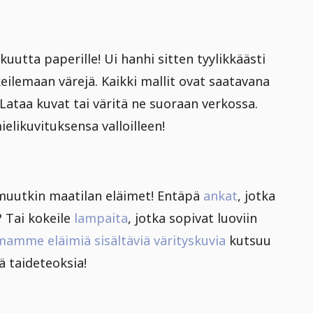
kuutta paperille! Ui hanhi sitten tyylikkäästi
okeilemaan värejä. Kaikki mallit ovat saatavana
 Lataa kuvat tai väritä ne suoraan verkossa.
ielikuvituksensa valloilleen!
muutkin maatilan eläimet! Entäpä
ankat
, jotka
? Tai kokeile
lampaita
, jotka sopivat luoviin
amme eläimiä sisältäviä värityskuvia
kutsuu
 taideteoksia!