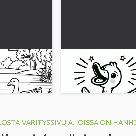
en äärellä:
Hanhi huitoo innoissaan siivil
ärityskuva
Yksinkertainen väritettävä 
(Ilmainen)
jossa on kaksi ankkaa
Hae itsellesi väritys kuva jutustelevall
ataa nyt ja tule luovaksi!...
hanhelle – Lataa nyt!...
OSTA VÄRITYSSIVUJA, JOISSA ON HANHI