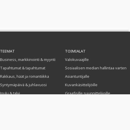
TEEMAT
TOIMIALAT
Business, markkinointi & myynti
Valokuvaajille
Tapahtumat & tapahtumat
Sosiaalisen median hallintaa varten
Rakkaus, häät ja romantiikka
Asiantuntijalle
Syntymäpäivä & juhlavuosi
Kuvankäsittelijöille
Joulu & talvi
Graafisille suunnittelijoille
Ruoka ja ravintola
Hakijoille
Urheilu & yhdistykset
Hakemus & Ansioluettelo