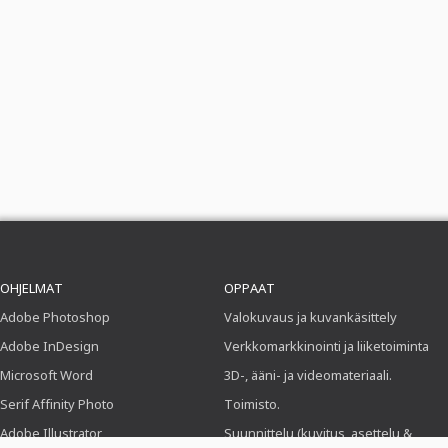
OHJELMAT
OPPAAT
Adobe Photoshop
Valokuvaus ja kuvankäsittely
Adobe InDesign
Verkkomarkkinointi ja liiketoiminta
Microsoft Word
3D-, ääni- ja videomateriaali.
Serif Affinity Photo
Toimisto.
Adobe Illustrator
Suunnittelu (kuvitus, asettelu &
painaminen)