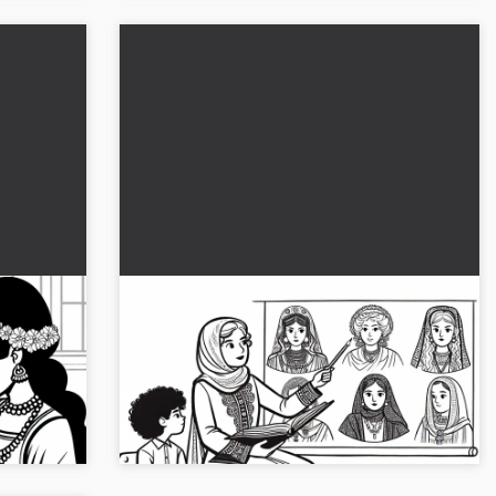
Kuuntelet tarkkaavaisena, kun
–
opettaja puhuu historian suurista
sta
naisista – värityskuva historiallisista
sta
Tutustu jännittävään värityskuvaan, joka
naisfiguureista
ta
esittää opettajaa historiallisten naispuolisten
hahmojen kanssa. Lataa se ilmaiseksi!...