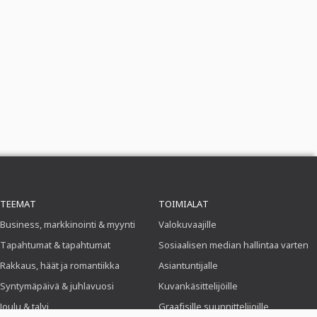
TEEMAT
TOIMIALAT
Business, markkinointi & myynti
Valokuvaajille
Tapahtumat & tapahtumat
Sosiaalisen median hallintaa varten
Rakkaus, häät ja romantiikka
Asiantuntijalle
Syntymäpäivä & juhlavuosi
Kuvankäsittelijöille
Joulu & talvi
Graafisille suunnittelijoille