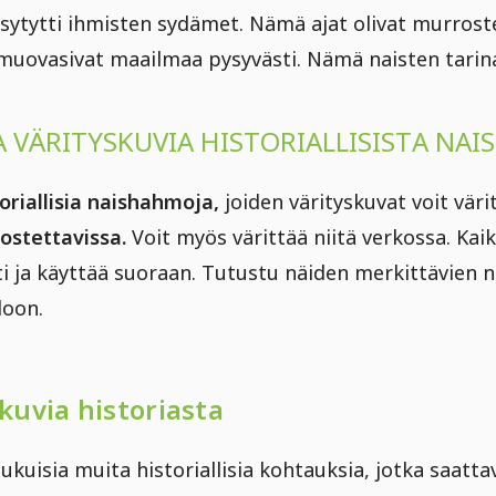
sytytti ihmisten sydämet. Nämä ajat olivat murrost
 muovasivat maailmaa pysyvästi. Nämä naisten tarin
 VÄRITYSKUVIA HISTORIALLISISTA NA
toriallisia naishahmoja,
joiden värityskuvat voit väri
ostettavissa.
Voit myös värittää niitä verkossa. Kai
i ja käyttää suoraan. Tutustu näiden merkittävien 
loon.
skuvia historiasta
lukuisia muita historiallisia kohtauksia, jotka saatt