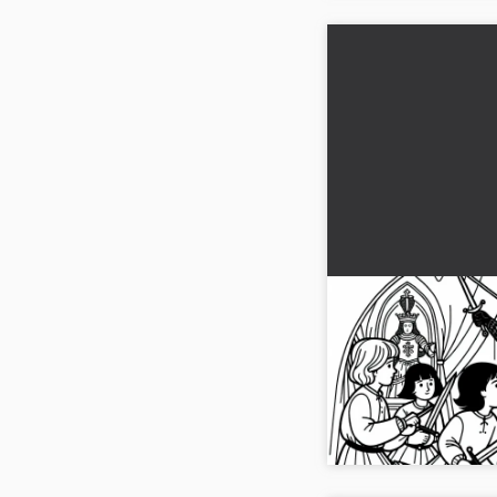
Lapset leikkivät 
Kohtaus Jeanne d
Kohtaa menneisyys ilm
värityskuvallamme. Ha
d'Arcista!...