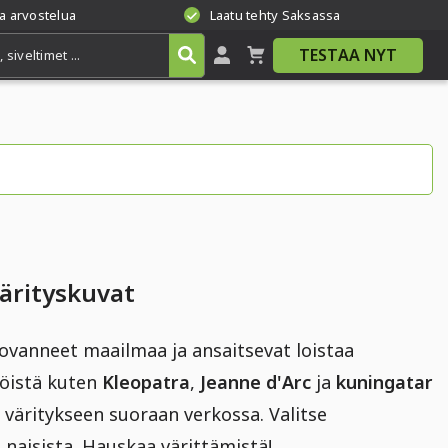
a arvostelua
Laatu tehty Saksassa
TESTAA NYT
värityskuvat
vanneet maailmaa ja ansaitsevat loistaa
löistä kuten
Kleopatra
,
Jeanne d'Arc
ja
kuningatar
i väritykseen suoraan verkossa. Valitse
ä naisista. Hauskaa värittämistä!