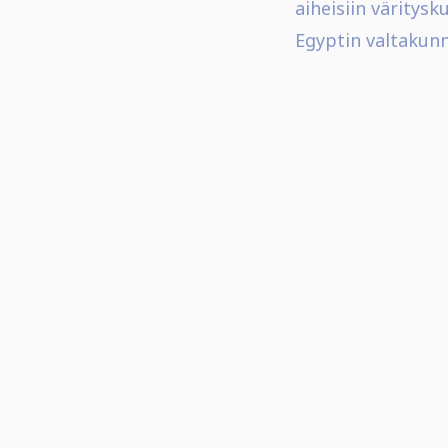
aiheisiin väritys
Egyptin valtakun