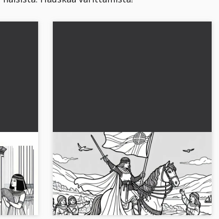
lmainen
Jeanne d'Arc hevosella ja viirin
isista
kanssa - Ilmainen värityssivupohja
historiallisista naisista
la ja
Koe Jeanne d'Arc hevosella värityskuvassa.
taa se nyt
Hae ilmainen väritysmalli ja muuta se luovilla
väreillä....