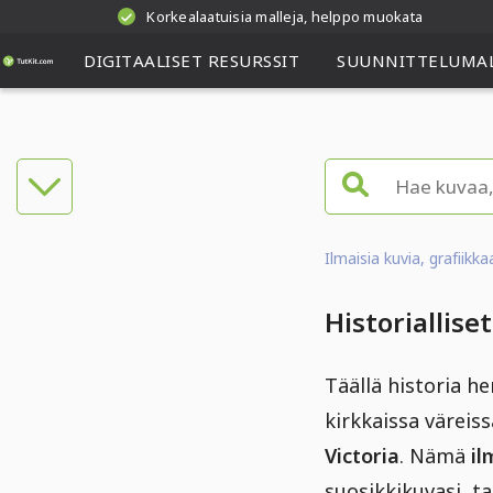
Korkealaatuisia malleja, helppo muokata
DIGITAALISET RESURSSIT
SUUNNITTELUMAL
Ilmaisia kuvia, grafiikk
Historiallise
Täällä historia h
kirkkaissa väreiss
Victoria
. Nämä
il
suosikkikuvasi, ta