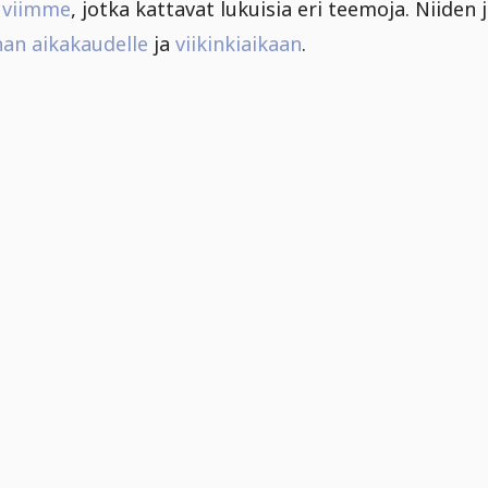
kuviimme
, jotka kattavat lukuisia eri teemoja. Niiden
nan aikakaudelle
ja
viikinkiaikaan
.