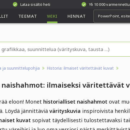
Lataa sisältö heti
Yli 10 000 varmennettu
LIT
TEEMAT
WIKI
HINNAT
aa ja suunnittelupohjia
Historia: ilmaiset väritettävät kuvat
t naishahmot: ilmaiseksi väritettävät 
erää eloon! Monet
historialliset naishahmot
ovat muo
ä. Löydä jännittäviä
värityskuvia
inspiroivista henki
maiset kuvat
sopivat täydellisesti tulostettavaksi ta
rtu väreihisi ja luo oma versiosi näistä merkittävist