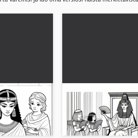
gamentit – Ilmainen
Kleopatra valtaistuimella – I
iallisista
värityskuva historiallisista na
kuva Kleopatrista
Koe Kleopatran väri kuva valtaistuimel
Lataa nyt ja tule
herätä historiallinen hahmo eloon. La
ilmaiseksi!...