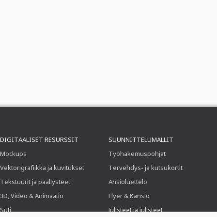
DIGITAALISET RESURSSIT
SUUNNITTELUMALLIT
Mockups
Työhakemuspohjat
Vektorigrafiikka ja kuvitukset
Tervehdys- ja kutsukortit
Tekstuurit ja päällysteet
Ansioluettelo
3D, Video & Animaatio
Flyer & Kansio
Suti
Julisteet ja julisteet