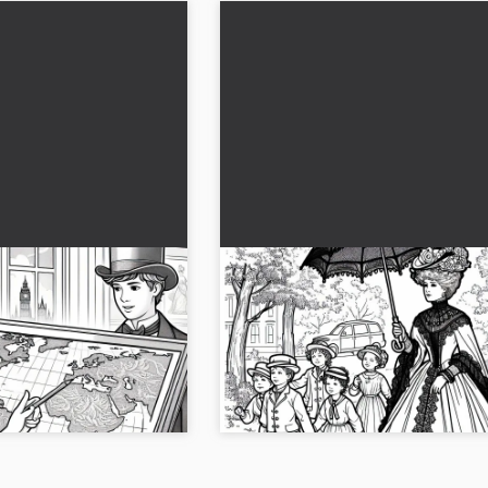
 maailmankarttaa
Kuningatar Viktoria sateenv
- Ilmainen
kanssa kävelyllä puistossa –
iallisista naisista
Ilmainen värityskuva historial
to, jossa on nainen ja
Nauti värittämisestä kuningatar Victor
naisista
tar Victorian ajalta.
kävellessä puistossa. Lataa kuva nyt
..
ilmaiseksi!...