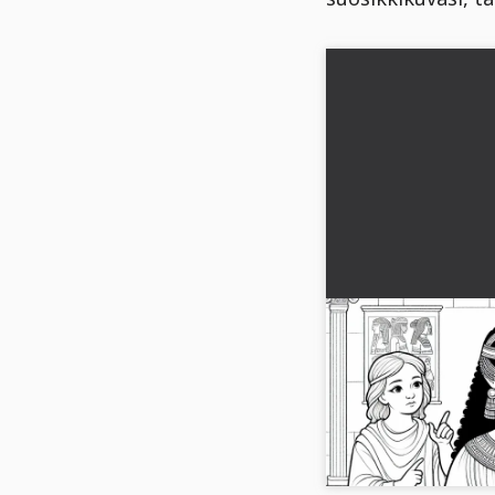
Kleopatra ja per
värityskuva histor
naisfiguureista
Hanki ilmainen väritys
pergamenttien kanssa. 
luovaksi....