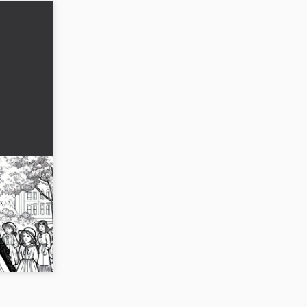
arjon
lisista
ian