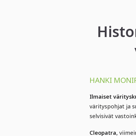
Histo
HANKI MONIP
Ilmaiset väritysk
värityspohjat ja s
selvisivät vastoin
Cleopatra,
viimei