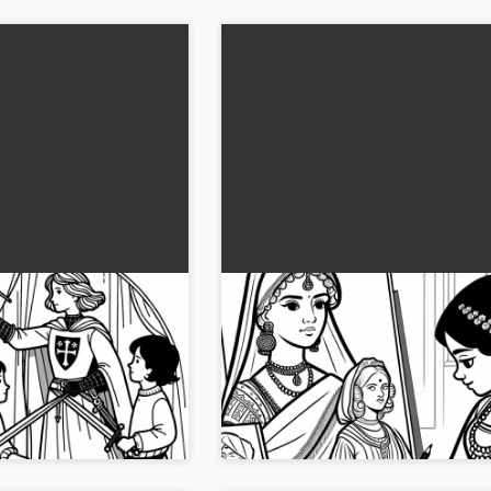
puukeihäillä –
Tyttö maalaa historiallisen
'Arc'in tarinasta
kuningattaren muotokuvan 
Väritettävä kuva historiallisi
aisella
Hae ilmainen värityskuva historiallise
naishahmoista
nki nyt kohtaus Jeanne
kuningattarista ja opi lisää vaikuttavis
naispuolisista hahmoista. Lataa nyt!...