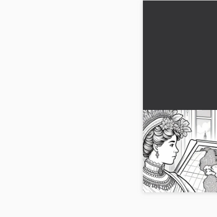
Nainen osoittaa
Victorian aikana 
värityssivu histor
Koe luova värityssivus
maailman kartta kuninga
Hanki ilmainen kuvasi!.