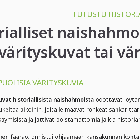
TUTUSTU HISTORI
rialliset naishahmot
värityskuvat tai vä
UOLISIA VÄRITYSKUVIA
uvat historiallisista naishahmoista
odottavat löytämi
ukeltaa aikoihin, joita leimaavat rohkeat sankarittare
käymisistä ja jättivät poistamattomia jälkiä historian
nen faarao, onnistui ohjaamaan kansakunnan kohta