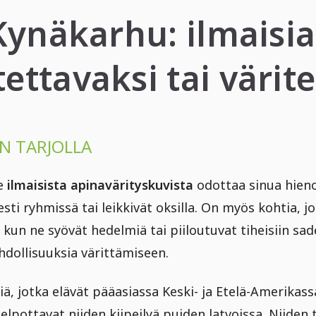
Kynäkarhu: ilmaisia
tettavaksi tai värit
N TARJOLLA
e
ilmaisista apinavärityskuvista
odottaa sinua hieno 
sesti ryhmissä tai leikkivät oksilla. On myös kohtia, j
kun ne syövät hedelmiä tai piiloutuvat tiheisiin sad
hdollisuuksia värittämiseen.
ä, jotka elävät pääasiassa Keski- ja Etelä-Amerikass
 helpottavat niiden kiipeilyä puiden latvoissa. Niide