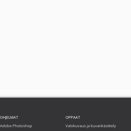
OHJELMAT
OPPAAT
Adobe Photoshop
Valokuvaus ja kuvankäsittely