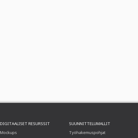
DIGITAALISET RESURSSIT
SUUNNITTELUMALLIT
Mockups
Työhakemuspohjat