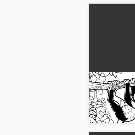
Kalamari roikkuu 
Ilmainen väritet
Väritä hämähäkkiapina
ladattavissa ja voit vär
luova nyt!...