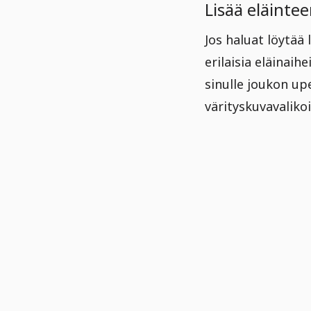
Lisää eläintee
Jos haluat löytää
erilaisia eläinaih
sinulle joukon upe
värityskuvavaliko