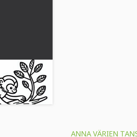
eltä oksalta
skuva ilmaiseksi
skuva vaijerilinnusta.
a olla luova!...
ANNA VÄRIEN TANS