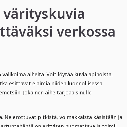
 värityskuvia
ettäväksi verkossa
valikoima aiheita. Voit löytää kuvia apinoista,
otka esittävät eläimiä niiden luonnollisessa
emetsiin. Jokainen aihe tarjoaa sinulle
a. Ne erottuvat pitkistä, voimakkaista käsistään ja
n tartuntahäntä on erityisen huomattava ja toimii