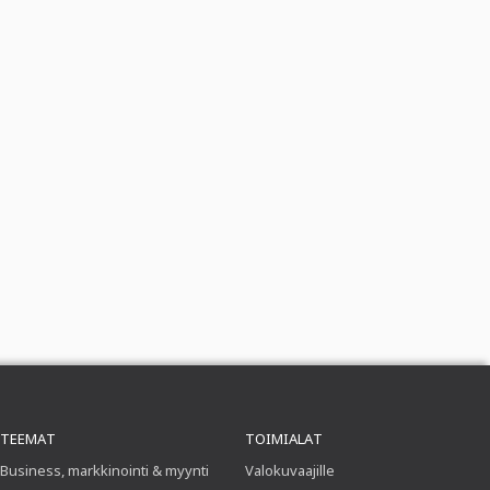
TEEMAT
TOIMIALAT
Business, markkinointi & myynti
Valokuvaajille