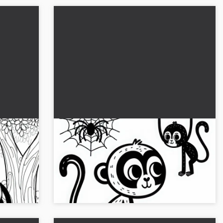
ussa ja
Värityskuva sademetsän apina:
 kuva
Helppo ja ilmainen
Anna pitkäkäpäläsi värit! Lataa nyt ilmainen
puussa.
värittämisväritys JPG-muodossa ja väritä
verkossa....