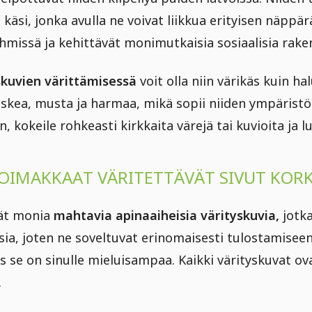
 käsi, jonka avulla ne voivat liikkua erityisen näppärä
yhmissä ja kehittävät monimutkaisia sosiaalisia raken
skuvien värittämisessä
voit olla niin värikäs kuin ha
uskea, musta ja harmaa, mikä sopii niiden ympäristö
kokeile rohkeasti kirkkaita värejä tai kuvioita ja lu
OIMAKKAAT VÄRITETTÄVÄT SIVUT KOR
dät monia
mahtavia apinaaiheisia värityskuvia,
jotka
sia, joten ne soveltuvat erinomaisesti tulostamiseen.
s se on sinulle mieluisampaa. Kaikki värityskuvat o
.