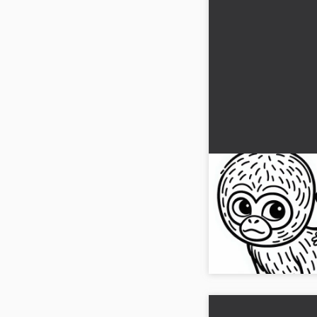
Klammeraffe-vau
selkään - Ilmain
Koe luova vapaus ky
vauvan värityskuvalla.
ilmaiseksi!...