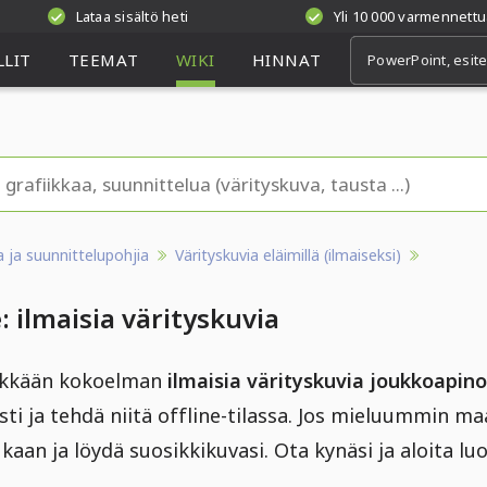
Lataa sisältö heti
Yli 10 000 varmennettu
LIT
TEEMAT
WIKI
HINNAT
aa ja suunnittelupohjia
Värityskuvia eläimillä (ilmaiseksi)
 ilmaisia värityskuvia
rikkään kokoelman
ilmaisia värityskuvia joukkoapino
ti ja tehdä niitä offline-tilassa. Jos mieluummin maa
kaan ja löydä suosikkikuvasi. Ota kynäsi ja aloita l