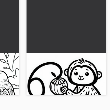
ana
Apina pitää häntänsä kanssa
 kuva
hedelmää kiinni - Värittämisjuttu
ilmaiseksi
Väritä kädellisten kuva hedelmineen. Nauti
ustamme.
tästä ilmaisesta värityksestä ja lataa kuva nyt!...