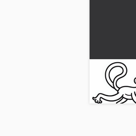
Apina hyppää yhd
toiselle – Värity
Hanki jännittävä värity
Lataa se ilmaiseksi ja al