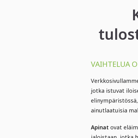
tulos
VAIHTELUA O
Verkkosivullamm
jotka istuvat iloi
elinympäristössä, 
ainutlaatuisia ma
Apinat
ovat eläimi
jaloistaan, jotka