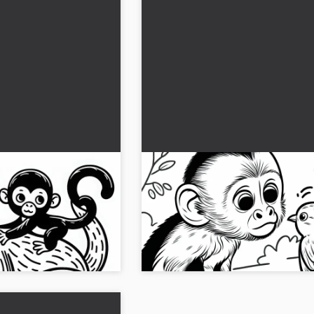
va tarttuu äitinsä
Kylmäapina tarkkailee utelia
en värityskuva
lintua - Ilmainen väritettävä
namme Klammeraffen-
Inspiryydy uteliaasta
 Hanki malli nyt
kiinnikeapinalustuosastamme ja linn
Lataa kuva ilmaiseksi!...