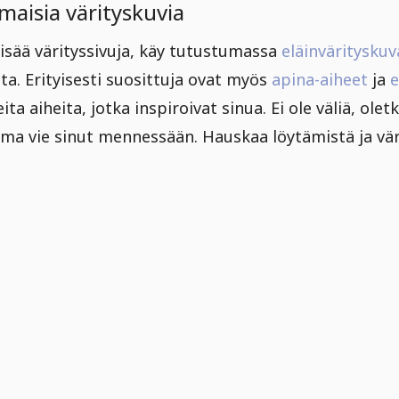
maisia värityskuvia
 lisää värityssivuja, käy tutustumassa
eläinväritysk
eita. Erityisesti suosittuja ovat myös
apina-aiheet
ja
e
ita aiheita, jotka inspiroivat sinua. Ei ole väliä, ole
ima vie sinut mennessään. Hauskaa löytämistä ja vär