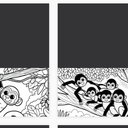
oksalla viidakossa -
Klammeraffe-ryhmä istuu pu
tävä kuva
lepää – Ilmainen väritettävä
 viidakossa! Ilmaiseksi
Hae ilmainen värityskuva ryhmästä
ittää verkossa. Ala olla
paksusormisia apinoita, jotka istuvat 
Lataa se nyt ja väritä se!...