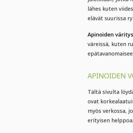
lähes kuten viides
elävät suurissa r
Apinoiden värity
väreissä, kuten r
epätavanomaiseen, 
APINOIDEN V
Tältä sivulta löy
ovat korkealaatui
myös verkossa, jo
erityisen helppoa