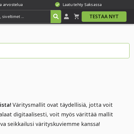
a arvostelua
Laatu tehty Saksassa
TESTAA NYT
ista!
Väritysmallit ovat täydellisiä, jotta voit
laat digitaalisesti, voit myös värittää mallit
uova seikkailusi värityskuviemme kanssa!