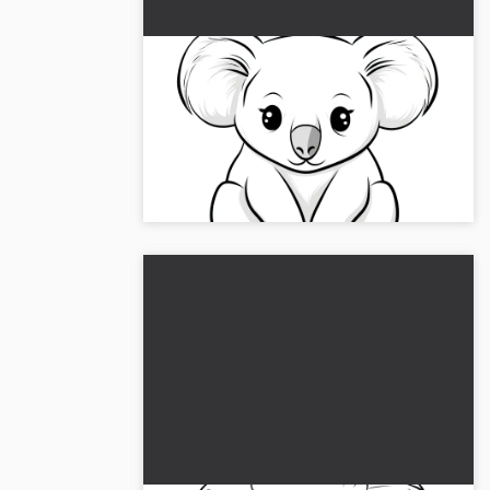
Söpö koala värityskuva lapsille
(Ilmainen)
Söpö koalamme odottaa, että herätät sen
henkiin. Lataa ilmainen värityskuva ja
aloita!...