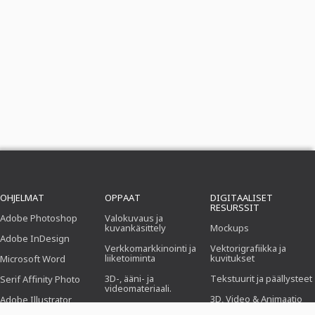
OHJELMAT
OPPAAT
DIGITAALISET
RESURSSIT
Adobe Photoshop
Valokuvaus ja
kuvankäsittely
Mockups
Adobe InDesign
Verkkomarkkinointi ja
Vektorigrafiikka ja
liiketoiminta
kuvitukset
Microsoft Word
3D-, ääni- ja
Tekstuurit ja päällysteet
Serif Affinity Photo
videomateriaali.
3D, Video & Animaatio
Adobe Illustrator
Toimisto.