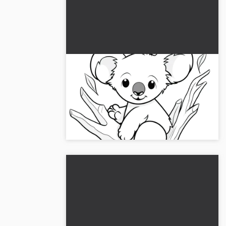
Pieni suloinen koalakarhu:
Värityskuva (Ilmainen)
Löydä suloinen koalakarhu värityskuvana.
Ilmainen lataus, väritä verkossa tai tulosta.
Ole luova!...