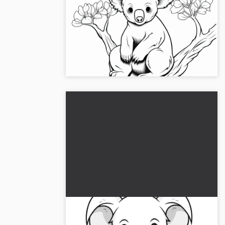
Sievä koalakarhu istuu mukavasti
puussa: Värityskuva lataamista
varten (ilmaiseksi)
Ilmaisen värityskuvan lataaminen koalasta
puussa. Täydellinen tulostamiseen tai
verkkoväritykseen. Lataa kuva!...
Ystävällinen koala: