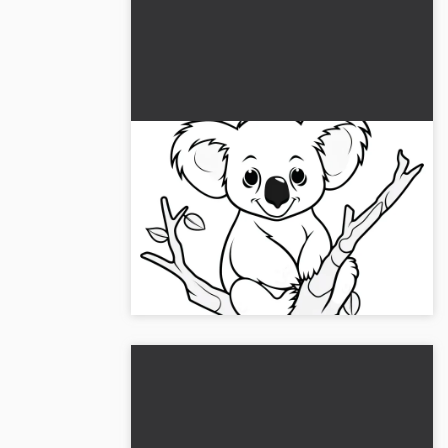
Koalakarhu puussa: Helppo
värityskuva lapsille (Ilmainen)
Koalakarhumme värityskuva näyttää sen
mukavasti puussa ja sitä voi ladata
ilmaiseksi. Hanki kuva ilman
rekisteröitymistä!...