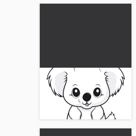
Pieni söpö koalakarhu:
Yksinkertainen värityskuva
lataamista varten (Ilmaiseksi)
Suosittu Koalakarhu-värityskuva odottaa
sinun värejäsi. Lataa kuva ilmaiseksi ja
aloita luova matkasi....