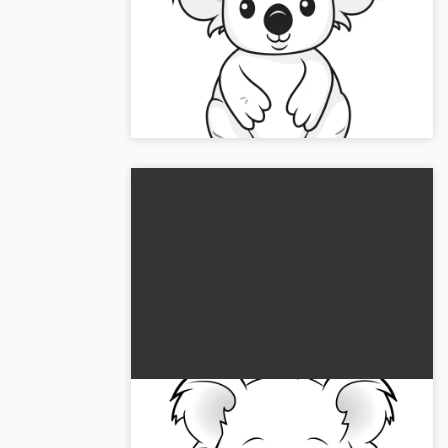
Yksinkertainen värityskuva ilman
taustaa (Ilmainen)
Ystävällinen koala yksinkertaisena
värityskuvana lapsille. Lataa ilmainen kuva
korkealaatuisena. Kokeile myös online-
väritystä!...
Suloinen suloisuus: Lumoava
värityskuva lataamista varten