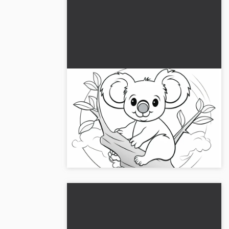
Ystävällinen koalakarhu istuu
oksalla: Värityskuva ilmaiseksi
ladattavaksi
Lataa ilmaisia värityskuvia! Nappaa koala-
aihe tulostettavaksi tai verkossa
värittämistä varten korkealaatuisena. Aloita
nyt luova seikkailu!...