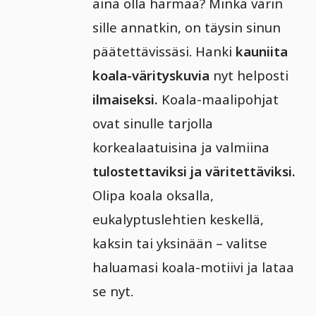
aina olla harmaa? Minkä värin
sille annatkin, on täysin sinun
päätettävissäsi. Hanki
kauniita
koala-värityskuvia
nyt helposti
ilmaiseksi.
Koala-maalipohjat
ovat sinulle tarjolla
korkealaatuisina ja valmiina
tulostettaviksi ja väritettäviksi.
Olipa koala oksalla,
eukalyptuslehtien keskellä,
kaksin tai yksinään – valitse
haluamasi koala-motiivi ja lataa
se nyt.