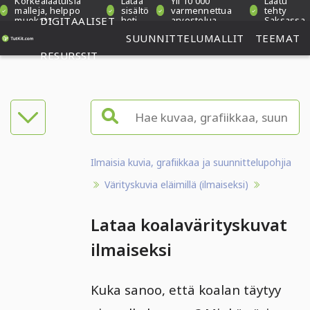
Korkealaatuisia
Lataa
Yli 10 000
Laatu
malleja, helppo
sisältö
varmennettua
tehty
muokata
DIGITAALISET
heti
arvostelua
Saksassa
SUUNNITTELUMALLIT
TEEMAT
RESURSSIT
Ilmaisia kuvia, grafiikkaa ja suunnittelupohjia
Värityskuvia eläimillä (ilmaiseksi)
Lataa koalavärityskuvat
ilmaiseksi
Kuka sanoo, että koalan täytyy