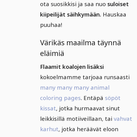
ota suosikkisi ja saa nuo
suloiset
kiipeilijät säihkymään.
Hauskaa
puuhaa!
Värikäs maailma täynnä
eläimiä
Flaamit koalojen lisäksi
kokoelmamme tarjoaa runsaasti
many many many animal
coloring pages
. Entäpä
söpöt
kissat
, jotka hurmaavat sinut
leikkisillä motiiveillaan, tai
vahvat
karhut
, jotka heräävät eloon