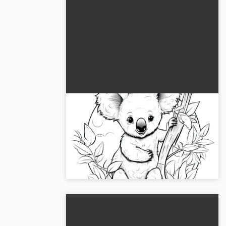
Koala istuu eukalyptuspuussa:
värityskuva lataamista varten
Koala eukalyptuspuussa värityskuvana
odottaa sinua. Aloita luova matkasi ja lataa
kuva nyt ilmaiseksi....