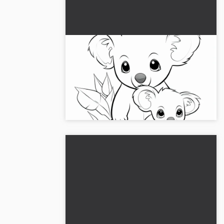
Söpö koala-emo ja sen poikanen:
värityskuva ilmaiseksi
ladattavissa
Kokemus söpöstä koala-äidistä ja sen
poikasesta ja lataa värityskuva ilmaiseksi.
Nyt saatavilla verkossa ja ladattavissa!...