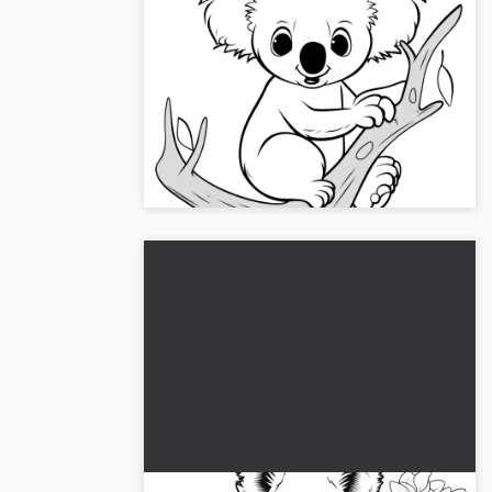
Pehmeä koalakarhu oksalla:
Helppo värityskuva lapsille
(Ilmainen)
Lataa tämä helppo värityskuva suloisesta
koalakarhusta. Koe maalaamisen ilo
paperille tai verkossa. Hanki kuva nyt
ilmaiseksi!...