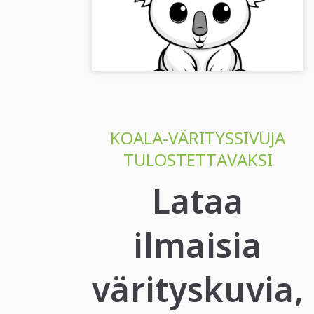
(Ilmaiseksi)
Söpö ja suloinen koala värityskuvana.
Lumoava kuva ilmaiseksi lataamista tai
verkossa väritystä varten!...
KOALA-VÄRITYSSIVUJA
TULOSTETTAVAKSI
Lataa
ilmaisia
värityskuvia,