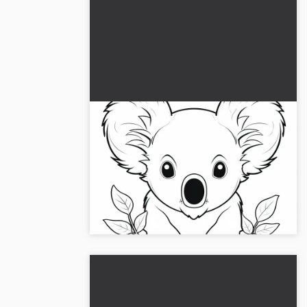
Koala istuu eukalyptusoksien
välissä: Helppo värityskuva
lapsille (Ilmainen)
Lataa koala eukalyptuksenhavujen välissä
ilmaiseksi ja korkealaatuisena. Väritys ja
rentoutuminen aloittamaan heti.
Sitoutumaton lataus....